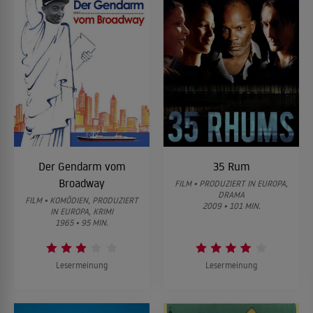
Der Gendarm vom
35 Rum
Broadway
FILM • PRODUZIERT IN EUROPA,
DRAMA
FILM • KOMÖDIEN, PRODUZIERT
2009 • 101 MIN.
IN EUROPA, KRIMI
1965 • 95 MIN.
Lesermeinung
Lesermeinung