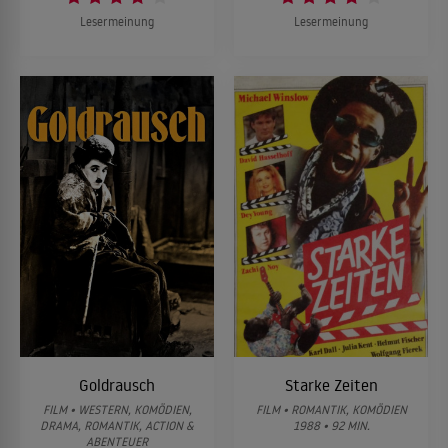
Lesermeinung
Lesermeinung
Goldrausch
Starke Zeiten
FILM • WESTERN, KOMÖDIEN,
FILM • ROMANTIK, KOMÖDIEN
DRAMA, ROMANTIK, ACTION &
1988 • 92 MIN.
ABENTEUER