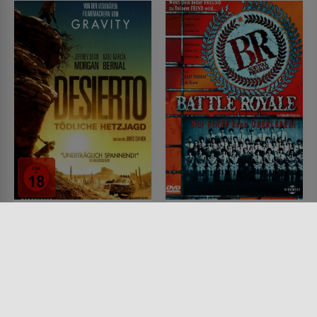
Desierto - Tödliche
Battle Royale
Hetzjagd
FILM • DRAMA, MYSTERY &
THRILLER, ACTION &
FILM • ACTION & ABENTEUER,
ABENTEUER, SCIENCE-FICTION
DRAMA, MYSTERY & THRILLER
2000 • 113 MIN.
2015 • 88 MIN.