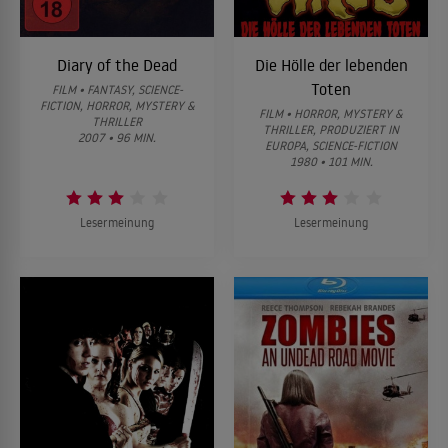
Diary of the Dead
Die Hölle der lebenden
Toten
FILM • FANTASY, SCIENCE-
FICTION, HORROR, MYSTERY &
FILM • HORROR, MYSTERY &
THRILLER
THRILLER, PRODUZIERT IN
2007 • 96 MIN.
EUROPA, SCIENCE-FICTION
1980 • 101 MIN.
Lesermeinung
Lesermeinung