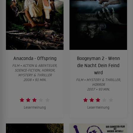
Anaconda - Offspring
Boogeyman 2 - Wenn
die Nacht Dein Feind
FILM • ACTION & ABENTEUER,
SCIENCE-FICTION, HORROR,
wird
MYSTERY & THRILLER
2008 • 91 MIN.
FILM • MYSTERY & THRILLER,
HORROR
2007 • 93 MIN.
Lesermeinung
Lesermeinung