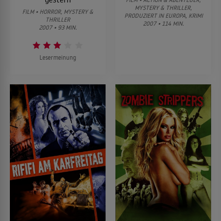
MYSTERY & THRILLER,
FILM • HORROR, MYSTERY &
PRODUZIERT IN EUROPA, KRIMI
THRILLER
2007 • 114 MIN.
2007 • 93 MIN.
Lesermeinung