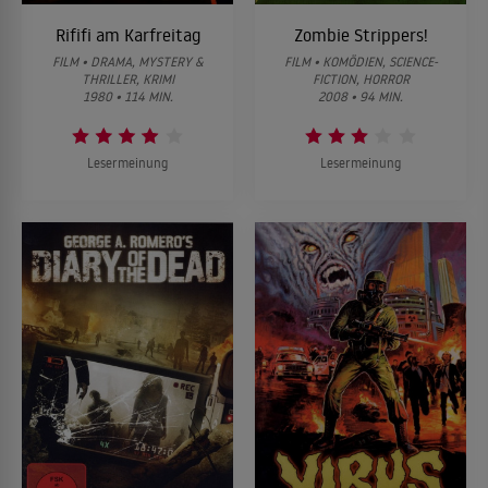
Rififi am Karfreitag
Zombie Strippers!
FILM • DRAMA, MYSTERY &
FILM • KOMÖDIEN, SCIENCE-
THRILLER, KRIMI
FICTION, HORROR
1980 • 114 MIN.
2008 • 94 MIN.
Lesermeinung
Lesermeinung