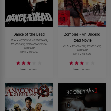
Dance of the Dead
Zombies - An Undead
Road Movie
FILM • ACTION & ABENTEUER,
KOMÖDIEN, SCIENCE-FICTION,
FILM • ROMANTIK, KOMÖDIEN,
HORROR
HORROR
2008 • 87 MIN.
2013 • 84 MIN.
Lesermeinung
Lesermeinung