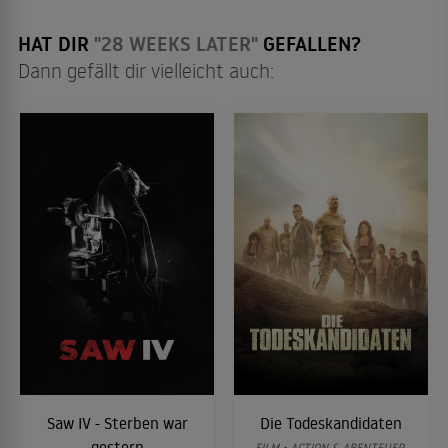
HAT DIR
"28 WEEKS LATER"
GEFALLEN?
Dann gefällt dir vielleicht auch:
Saw IV - Sterben war
Die Todeskandidaten
gestern
FILM • ACTION & ABENTEUER,