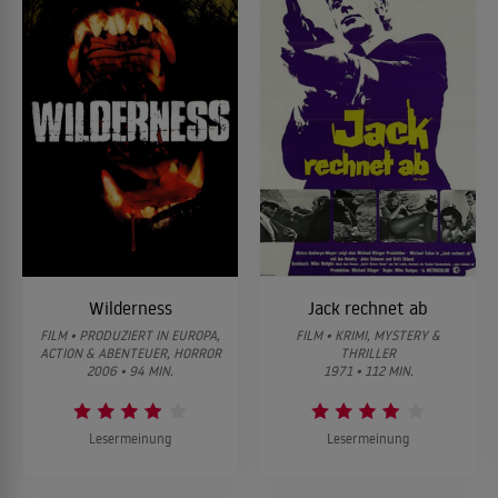
Wilderness
Jack rechnet ab
FILM • PRODUZIERT IN EUROPA,
FILM • KRIMI, MYSTERY &
ACTION & ABENTEUER, HORROR
THRILLER
2006 • 94 MIN.
1971 • 112 MIN.
Lesermeinung
Lesermeinung