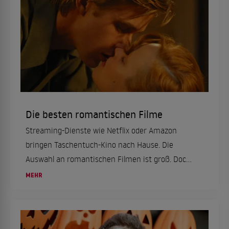
Die besten romantischen Filme
Streaming-Dienste wie Netflix oder Amazon
bringen Taschentuch-Kino nach Hause. Die
Auswahl an romantischen Filmen ist groß. Doch
was sind die besten Liebesfilme? Und welche
MEHR
romantische Komödie müssen Fans des Genres
gesehen haben? ...