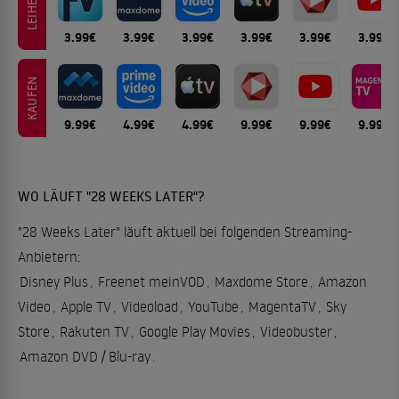
LEIHEN
3.99€
3.99€
3.99€
3.99€
3.99€
3.99€
KAUFEN
9.99€
4.99€
4.99€
9.99€
9.99€
9.99€
WO LÄUFT "28 WEEKS LATER"?
"28 Weeks Later" läuft aktuell bei folgenden Streaming-
Anbietern:
Disney Plus
,
Freenet meinVOD
,
Maxdome Store
,
Amazon
Video
,
Apple TV
,
Videoload
,
YouTube
,
MagentaTV
,
Sky
Store
,
Rakuten TV
,
Google Play Movies
,
Videobuster
,
Amazon DVD / Blu-ray
.