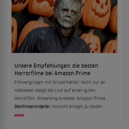
Unsere Empfehlungen: die besten
Horrorfilme bei Amazon Prime
Filmvergnügen mit Grusel-Faktor: Nicht nur an
Halloween steigt die Lust auf einen guten
Horrorfilm. Streaming-Anbieter Amazon Prime
Video hat in dieser Hinsicht einiges zu bieten.
Der Streaming-Di...
Hier die Tipps aus unserer Redaktion.
MEHR