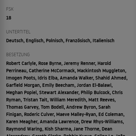
FSK
18
UNTERTITEL
Deutsch, Englisch, Polnisch, Französisch, Italienisch
BESETZUNG
Robert Carlyle, Rose Byrne, Jeremy Renner, Harold
Perrineau, Catherine McCormack, Mackintosh Muggleton,
Imogen Poots, Idris Elba, Amanda Walker, Shahid Ahmed,
Garfield Morgan, Emily Beecham, Jordan El-Balawi,
Meghan Popiel, Stewart Alexander, Philip Bulcock, Chris
Ryman, Tristan Tait, William Meredith, Matt Reeves,
Thomas Garvey, Tom Bodell, Andrew Byron, Sarah
Finigan, Roderic Culver, Maeve Malley-Ryan, Ed Coleman,
Karen Meagher, Amanda Lawrence, Drew Rhys-Williams,
Raymond Waring, Kish Sharma, Jane Thorne, Dean
Alexandrou, Gareth Clarke, Debbie Kurup, Selina Lo, João