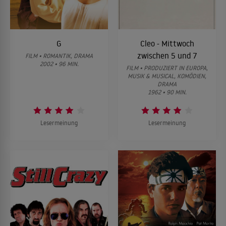
G
Cleo - Mittwoch
zwischen 5 und 7
FILM • ROMANTIK, DRAMA
2002 • 96 MIN.
FILM • PRODUZIERT IN EUROPA,
MUSIK & MUSICAL, KOMÖDIEN,
DRAMA
1962 • 90 MIN.
Lesermeinung
Lesermeinung