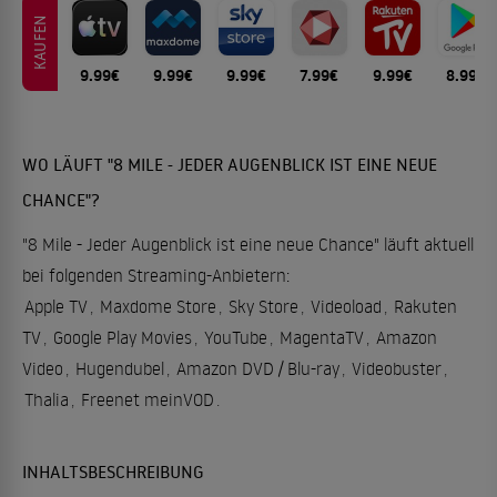
KAUFEN
9.99€
9.99€
9.99€
7.99€
9.99€
8.99€
WO LÄUFT "8 MILE - JEDER AUGENBLICK IST EINE NEUE
CHANCE"?
"8 Mile - Jeder Augenblick ist eine neue Chance" läuft aktuell
bei folgenden Streaming-Anbietern:
Apple TV
,
Maxdome Store
,
Sky Store
,
Videoload
,
Rakuten
TV
,
Google Play Movies
,
YouTube
,
MagentaTV
,
Amazon
Video
,
Hugendubel
,
Amazon DVD / Blu-ray
,
Videobuster
,
Thalia
,
Freenet meinVOD
.
INHALTSBESCHREIBUNG