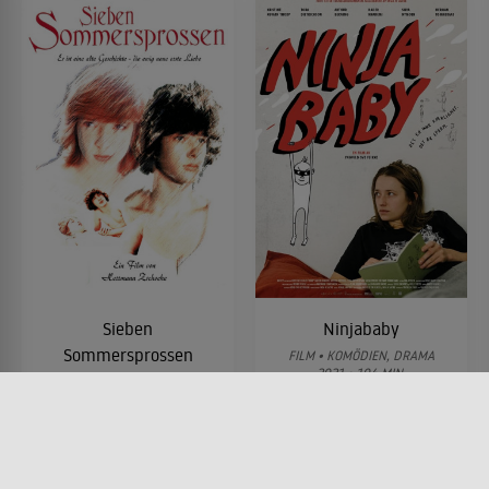
Sieben
Ninjababy
Sommersprossen
FILM • KOMÖDIEN, DRAMA
2021 • 104 MIN.
FILM • ROMANTIK, KOMÖDIEN,
DRAMA, PRODUZIERT IN
EUROPA
1978 • 79 MIN.
Lesermeinung