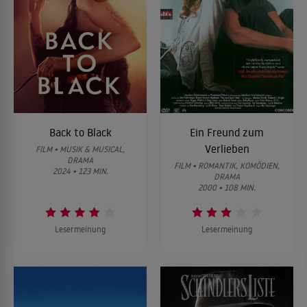
Back to Black
Ein Freund zum
Verlieben
FILM • MUSIK & MUSICAL,
DRAMA
FILM • ROMANTIK, KOMÖDIEN,
2024 • 123 MIN.
DRAMA
2000 • 108 MIN.
Lesermeinung
Lesermeinung