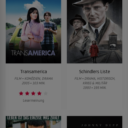
Transamerica
Schindlers Liste
FILM • KOMÖDIEN, DRAMA
FILM • DRAMA, HISTORISCH,
2005 • 103 MIN.
KRIEG & MILITÄR
1993 • 195 MIN.
Lesermeinung