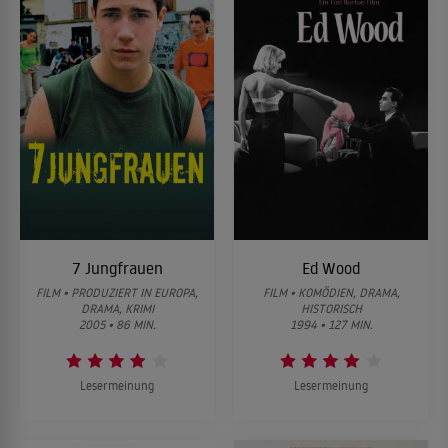
7 Jungfrauen
Ed Wood
FILM • PRODUZIERT IN EUROPA,
FILM • KOMÖDIEN, DRAMA,
DRAMA, KRIMI
HISTORISCH
2005 • 86 MIN.
1994 • 127 MIN.
Lesermeinung
Lesermeinung