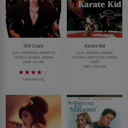
Still Crazy
Karate Kid
FILM • KOMÖDIEN, ROMANTIK,
FILM • KINDER & FAMILIE,
MUSIK & MUSICAL, DRAMA
ACTION & ABENTEUER, DRAMA,
1998 • 95 MIN.
SPORT
1984 • 126 MIN.
Lesermeinung