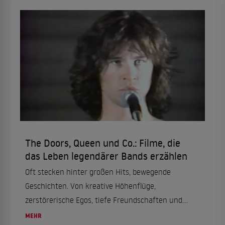
The Doors, Queen und Co.: Filme, die
das Leben legendärer Bands erzählen
Oft stecken hinter großen Hits, bewegende
Geschichten. Von kreative Höhenflüge,
zerstörerische Egos, tiefe Freundschaften und
Leben, auf der Überholspur - diese Filme lassen
MEHR