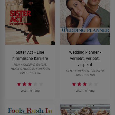
Sister Act - Eine
Wedding Planner -
himmlische Karriere
verliebt, verlobt,
verplant
FILM • KINDER & FAMILIE,
MUSIK & MUSICAL, KOMÖDIEN
FILM • KOMÖDIEN, ROMANTIK
1992 • 100 MIN.
2001 • 103 MIN.
Lesermeinung
Lesermeinung