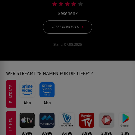
Gesehen?
JETZT BEWERTEN
Stand:
07.08.2026
WER STREAMT "8 NAMEN FÜR DIE LIEBE" ?
FLATRATE
Abo
Abo
LEIHEN
3.99€
3.99€
3.49€
3.99€
2.99€
3.99€