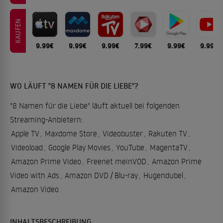
KAUFEN
9.99€
9.99€
9.99€
7.99€
9.99€
9.99€
WO LÄUFT "8 NAMEN FÜR DIE LIEBE"?
"8 Namen für die Liebe" läuft aktuell bei folgenden
Streaming-Anbietern:
Apple TV
,
Maxdome Store
,
Videobuster
,
Rakuten TV
,
Videoload
,
Google Play Movies
,
YouTube
,
MagentaTV
,
Amazon Prime Video
,
Freenet meinVOD
,
Amazon Prime
Video with Ads
,
Amazon DVD / Blu-ray
,
Hugendubel
,
Amazon Video
.
INHALTSBESCHREIBUNG