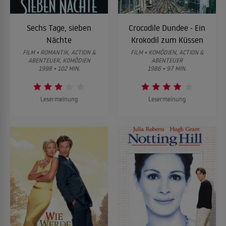
Sechs Tage, sieben
Crocodile Dundee - Ein
Nächte
Krokodil zum Küssen
FILM • ROMANTIK, ACTION &
FILM • KOMÖDIEN, ACTION &
ABENTEUER, KOMÖDIEN
ABENTEUER
1998 • 102 MIN.
1986 • 97 MIN.
Lesermeinung
Lesermeinung