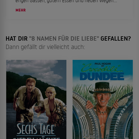
engen Gassen, gutem Essen und neuen Wegen
entsteht echtes Reisegefühl.
MEHR
HAT DIR
"8 NAMEN FÜR DIE LIEBE"
GEFALLEN?
Dann gefällt dir vielleicht auch: