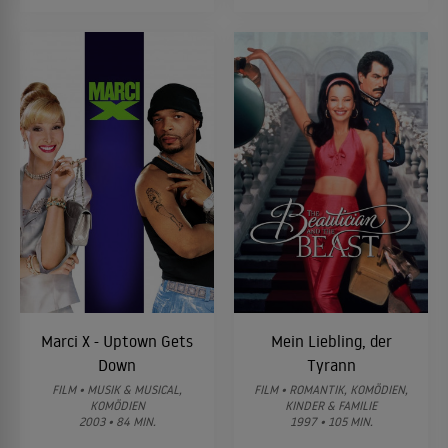
Marci X - Uptown Gets
Mein Liebling, der
Down
Tyrann
FILM • MUSIK & MUSICAL,
FILM • ROMANTIK, KOMÖDIEN,
KOMÖDIEN
KINDER & FAMILIE
2003 • 84 MIN.
1997 • 105 MIN.