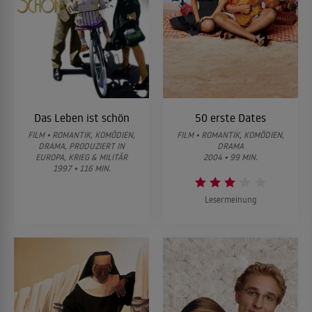
Das Leben ist schön
50 erste Dates
FILM • ROMANTIK, KOMÖDIEN,
FILM • ROMANTIK, KOMÖDIEN,
DRAMA, PRODUZIERT IN
DRAMA
EUROPA, KRIEG & MILITÄR
2004 • 99 MIN.
1997 • 116 MIN.
Lesermeinung