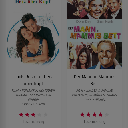
Fools Rush In - Herz
Der Mann in Mammis
über Kopf
Bett
FILM • ROMANTIK, KOMÖDIEN,
FILM • KINDER & FAMILIE,
DRAMA, PRODUZIERT IN
ROMANTIK, KOMÖDIEN, DRAMA
EUROPA
1968 • 95 MIN.
1997 • 105 MIN.
Lesermeinung
Lesermeinung