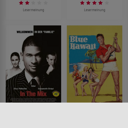
Lesermeinung
Lesermeinung
In the Mix -
Blaues Hawaii
Willkommen in der
FILM • KOMÖDIEN, ROMANTIK,
MUSIK & MUSICAL
Familie