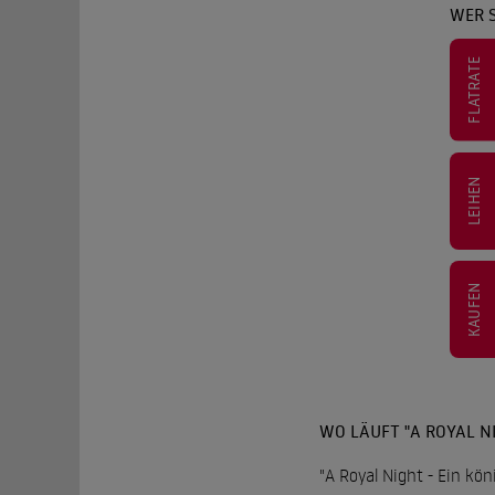
WER S
FLATRATE
LEIHEN
KAUFEN
WO LÄUFT "A ROYAL N
"A Royal Night - Ein kö