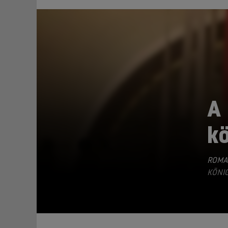
A 
k
TEILEN
ROMA
KÖNIG