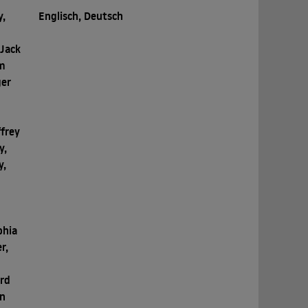
y,
Englisch, Deutsch
 Jack
im
ger
frey
y,
y,
phia
r,
rd
en