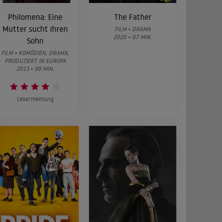
Philomena: Eine
The Father
Mutter sucht ihren
FILM • DRAMA
2020 • 97 MIN.
Sohn
FILM • KOMÖDIEN, DRAMA,
PRODUZIERT IN EUROPA
2013 • 98 MIN.
Lesermeinung