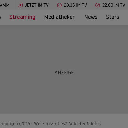
RAMM
JETZT IM TV
20:15 IM TV
22:00 IM TV
s
Streaming
Mediatheken
News
Stars
 Vergnügen (2015): Wer streamt es? Anbieter & Infos