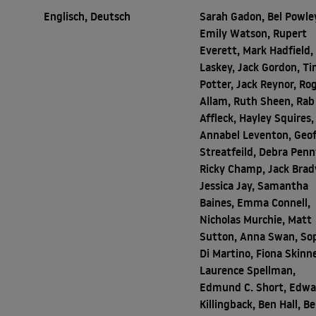
Englisch, Deutsch
Sarah Gadon, Bel Powle
Emily Watson, Rupert
Everett, Mark Hadfield,
Laskey, Jack Gordon, T
Potter, Jack Reynor, Ro
Allam, Ruth Sheen, Rab
Affleck, Hayley Squires,
Annabel Leventon, Geof
Streatfeild, Debra Penn
Ricky Champ, Jack Brad
Jessica Jay, Samantha
Baines, Emma Connell,
Nicholas Murchie, Matt
Sutton, Anna Swan, So
Di Martino, Fiona Skinne
Laurence Spellman,
Edmund C. Short, Edwa
Killingback, Ben Hall, B