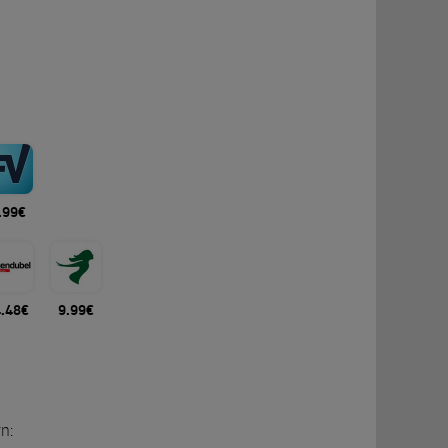
.99€
4.48€
9.99€
n: