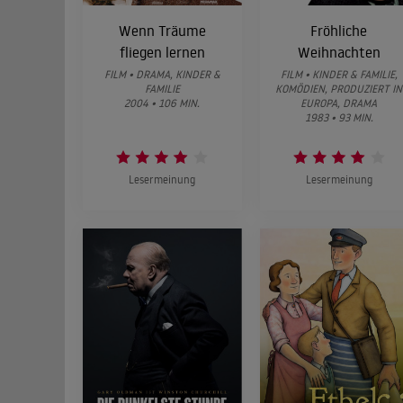
Wenn Träume
Fröhliche
fliegen lernen
Weihnachten
FILM • DRAMA, KINDER &
FILM • KINDER & FAMILIE,
FAMILIE
KOMÖDIEN, PRODUZIERT IN
2004 • 106 MIN.
EUROPA, DRAMA
1983 • 93 MIN.
Lesermeinung
Lesermeinung