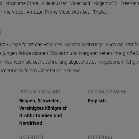
o
,
Maxdome Store
,
Videobuster
,
Videoload
,
MagentaTV
,
Freenet
rime Video
,
Amazon Prime Video with Ads
,
Thalia
.
G
nz Europa feiert das Ende des Zweiten Weltkriegs. Auch die Straßen
e jungen Prinzessinnen Elizabeth und Margaret sehen ihre große
en. Nachdem sie sechs Jahre lang abgeschottet im goldenen Käfig v
Bürgerinnen feiern. Abenteuer inklusive…
PRODUKTIONSLAND
ORIGINALSPRACHE
Belgien, Schweden,
Englisch
Vereinigtes Königreich
Großbritannien und
Nordirland
UNTERTITEL
BESETZUNG