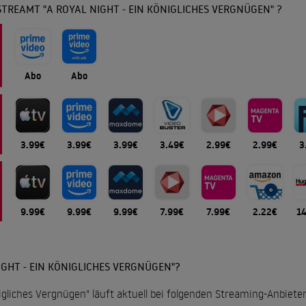
TREAMT "A ROYAL NIGHT - EIN KÖNIGLICHES VERGNÜGEN" ?
Abo
Abo
3.99€
3.99€
3.99€
3.49€
2.99€
2.99€
3
9.99€
9.99€
9.99€
7.99€
7.99€
2.22€
1
IGHT - EIN KÖNIGLICHES VERGNÜGEN"?
nigliches Vergnügen" läuft aktuell bei folgenden Streaming-Anbieter