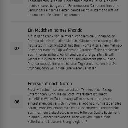
Theaterkarten. Auch die Kinder sind nicht zu Hause. Alf bleibt
nichts anderes übrig als ein Fernsehabend. Da kommt ihm eine
Sendung für einsame Herzen gerade recht. Kurzerhand ruft Alf
an und lernt die blinde Jody kennen …
Ein Mädchen names Rhonda
Alf ist ganz krank vor Heimweh. Vor allem die Erinnerung an
Rhonda, die ihm von allen Melmac-Mädchen am besten gefallen
hat, setzt ihm zu. Plötzlich hat Brian Kontakt zu einem Melmac-
07
Bewohner namens Skip, auf dessen Raumschiff sich tatsächlich
auch Rhonda aufhält. Für Alf sind die Würfel gefallen: Er will
wieder zurück zu seinen Leuten und verabredet mit Skip und
Rhonda, dass sie ihn am nächsten Tag abholen sollen. Nur 24
Stunden, dann will Alf die Erde wieder verlassen.
Eifersucht nach Noten
Scott will seine Instrumente bei den Tanners in der Garage
unterbringen. Lynn, die an Scott interessiert ist, kriegt
schließlich Willies Zustimmung. Alf muss sich unterdessen
08
eingestehen, dass er sich in Lynn verliebt hat. Nun setzt er alles
daran, Lynns Beziehung mit Scott zu sabotieren – und schreibt
auch noch ein Liebeslied, das er mit Hilfe von Scotts Equipment
in einen Videoclip verwandelt. Doch wie wird Lynn auf die
außerirdische Liebeserklärung reagieren?