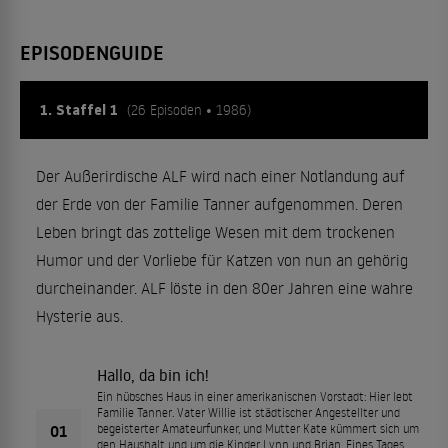
EPISODENGUIDE
1. Staffel 1
(26 Episoden • 1986)
Der Außerirdische ALF wird nach einer Notlandung auf
der Erde von der Familie Tanner aufgenommen. Deren
Leben bringt das zottelige Wesen mit dem trockenen
Humor und der Vorliebe für Katzen von nun an gehörig
durcheinander. ALF löste in den 80er Jahren eine wahre
Hysterie aus.
Hallo, da bin ich!
Ein hübsches Haus in einer amerikanischen Vorstadt: Hier lebt
Familie Tanner. Vater Willie ist städtischer Angestellter und
01
begeisterter Amateurfunker, und Mutter Kate kümmert sich um
den Haushalt und um die Kinder Lynn und Brian. Eines Tages