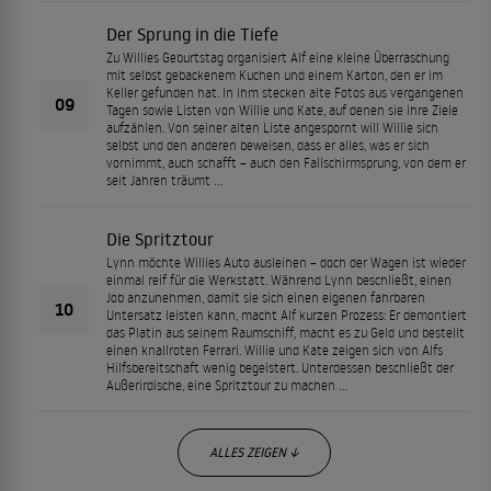
Der Sprung in die Tiefe
Zu Willies Geburtstag organisiert Alf eine kleine Überraschung
mit selbst gebackenem Kuchen und einem Karton, den er im
Keller gefunden hat. In ihm stecken alte Fotos aus vergangenen
09
Tagen sowie Listen von Willie und Kate, auf denen sie ihre Ziele
aufzählen. Von seiner alten Liste angespornt will Willie sich
selbst und den anderen beweisen, dass er alles, was er sich
vornimmt, auch schafft – auch den Fallschirmsprung, von dem er
seit Jahren träumt …
Die Spritztour
Lynn möchte Willies Auto ausleihen – doch der Wagen ist wieder
einmal reif für die Werkstatt. Während Lynn beschließt, einen
Job anzunehmen, damit sie sich einen eigenen fahrbaren
10
Untersatz leisten kann, macht Alf kurzen Prozess: Er demontiert
das Platin aus seinem Raumschiff, macht es zu Geld und bestellt
einen knallroten Ferrari. Willie und Kate zeigen sich von Alfs
Hilfsbereitschaft wenig begeistert. Unterdessen beschließt der
Außerirdische, eine Spritztour zu machen …
ALLES ZEIGEN ↓