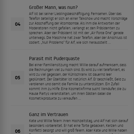
Großer Mann, was nun?
Alf ist bei seiner Lieblingsbeschäftigung: Fernsehen. Über das
Telefon beteiligt er sich an einer Talkshow und macht Vorschläge
04
zur Abschaffung der Atombombe. Als ihm die Antworten der
Moderatoren nicht gefallen, verlangt er, den Präsidenten zu
sprechen. Aber der Präsident ist mit der „Air Force One“ gerade
unterwegs. Die Maschine hat zwar Telefon, aber der Anschluss ist
codiert. „Null Problemo“ für Alf, wie sich herausstellt …
Parasit mit Puderquaste
Bei einer Familiensitzung macht Willie darauf aufmerksam, dass
die Rechnungen viel zu hoch sind. Es wird zu viel telefoniert, es
wird zu viel gegessen, der Kühlschrank ist dauernd leer
05
geplündert. Der Übeltäter ist natürlich Alf. Er beschließt, Geld zu
verdienen und damit die Familie zu unterstützen. Ein Zufall
kommt ihm zu Hilfe: Eine Kosmetikfirma sucht Verkäufer, die zu
Hause Partys veranstalten, um ihren Gästen dabei die
Kosmetikprodukte zu verkaufen …
Ganz im Vertrauen
Kate und Willie feiern ihren Hochzeitstag, und Alf hat sich darauf
besonders vorbereitet. Er hat eine Torte gebacken, Kerzen und
06
Konfetti besorgt und will groß feiern. Aber Kate und Willie haben