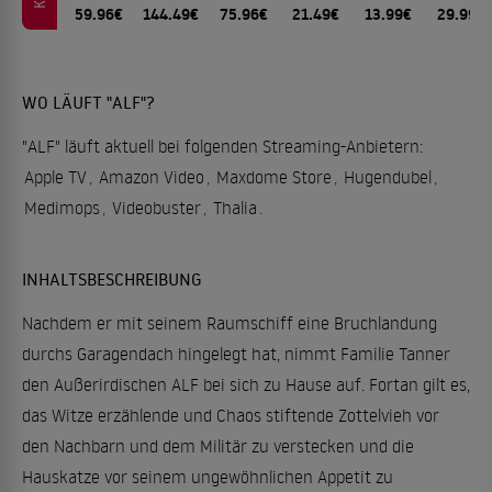
59.96€
144.49€
75.96€
21.49€
13.99€
29.99€
WO LÄUFT "ALF"?
"ALF" läuft aktuell bei folgenden Streaming-Anbietern:
Apple TV
,
Amazon Video
,
Maxdome Store
,
Hugendubel
,
Medimops
,
Videobuster
,
Thalia
.
INHALTSBESCHREIBUNG
Nachdem er mit seinem Raumschiff eine Bruchlandung
durchs Garagendach hingelegt hat, nimmt Familie Tanner
den Außerirdischen ALF bei sich zu Hause auf. Fortan gilt es,
das Witze erzählende und Chaos stiftende Zottelvieh vor
den Nachbarn und dem Militär zu verstecken und die
Hauskatze vor seinem ungewöhnlichen Appetit zu