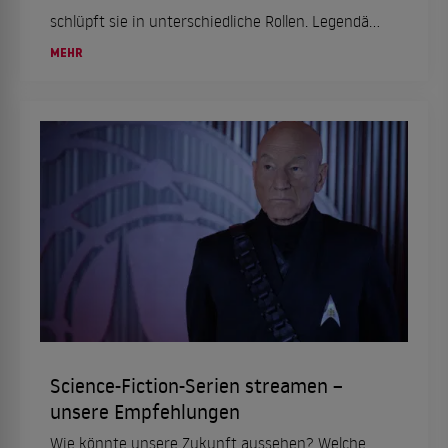
taucht überraschend Whizzer auf – und entdeckt Alf! Welche
schlüpft sie in unterschiedliche Rollen. Legendäre
Überraschung für die beiden Frauen, als sie nach Hause kommen
und in eine Männer-Pokerrunde platzen …
sind ihre Parodien, unter anderem von Heidi
MEHR
Klum. Auch privat mag es Martina Hill gerne
lustig, wie die Top 5 ihrer Lieblingsserien zeigen.
ALLES ZEIGEN ↓
Science-Fiction-Serien streamen –
unsere Empfehlungen
Wie könnte unsere Zukunft aussehen? Welche