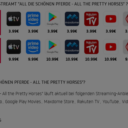
TREAMT "ALL DIE SCHÖNEN PFERDE - ALL THE PRETTY HORSES" ?
3.99€
3.99€
3.99€
3.99€
3.99€
3.99€
3
9.99€
9.99€
10.99€
10.99€
10.99€
10.99€
9
HÖNEN PFERDE - ALL THE PRETTY HORSES"?
- All the Pretty Horses" läuft aktuell bei folgenden Streaming-Anbie
o
,
Google Play Movies
,
Maxdome Store
,
Rakuten TV
,
YouTube
,
Vid
G