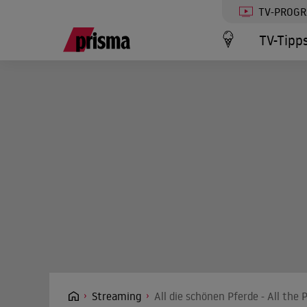
TV-PROG
TV-Tipp
Streaming
All die schönen Pferde - All the