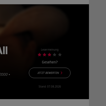
ll
Lesermeinung
Gesehen?
JETZT BEWERTEN
2000 •
Stand:
07.08.2026