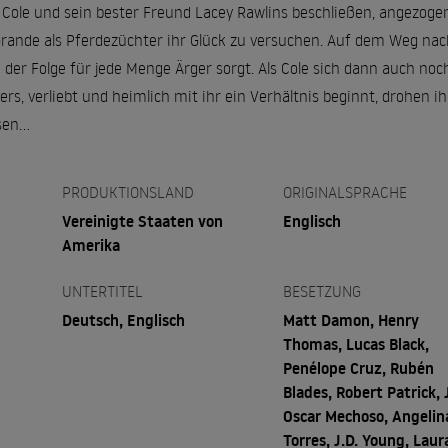
 Cole und sein bester Freund Lacey Rawlins beschließen, angezog
 Grande als Pferdezüchter ihr Glück zu versuchen. Auf dem Weg n
 der Folge für jede Menge Ärger sorgt. Als Cole sich dann auch noch
rs, verliebt und heimlich mit ihr ein Verhältnis beginnt, drohen
en...
PRODUKTIONSLAND
ORIGINALSPRACHE
Vereinigte Staaten von
Englisch
Amerika
UNTERTITEL
BESETZUNG
Deutsch, Englisch
Matt Damon, Henry
Thomas, Lucas Black,
Penélope Cruz, Rubén
Blades, Robert Patrick, 
Oscar Mechoso, Angelin
Torres, J.D. Young, Laur