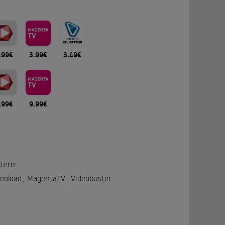
.99€
3.99€
3.49€
.99€
9.99€
tern:
eoload
,
MagentaTV
,
Videobuster
.