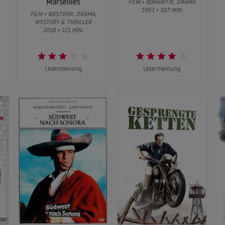
Marseilles
FILM • ROMANTIK, DRAMA
1961 • 107 MIN.
FILM • WESTERN, DRAMA,
MYSTERY & THRILLER
2018 • 121 MIN.
Lesermeinung
Lesermeinung