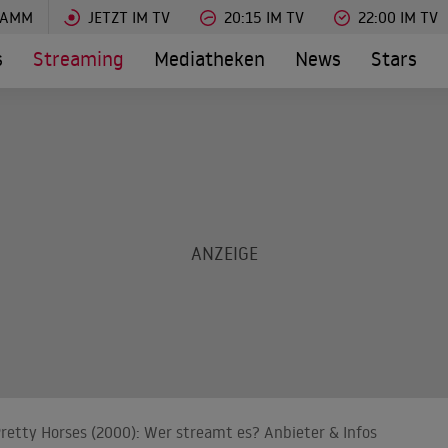
RAMM
JETZT IM TV
20:15 IM TV
22:00 IM TV
s
Streaming
Mediatheken
News
Stars
 Pretty Horses (2000): Wer streamt es? Anbieter & Infos