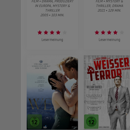
FILM • DRAMA, PRODUZIERT
FILM • MYSTERY &
IN EUROPA, MYSTERY &
THRILLER, DRAMA
THRILLER
2021 • 129 MIN.
2005 • 103 MIN.
Lesermeinung
Lesermeinung