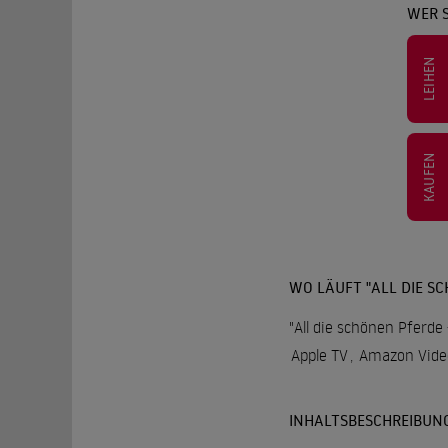
WER S
LEIHEN
KAUFEN
WO LÄUFT "ALL DIE SC
"All die schönen Pferde 
Apple TV
,
Amazon Vide
INHALTSBESCHREIBUN