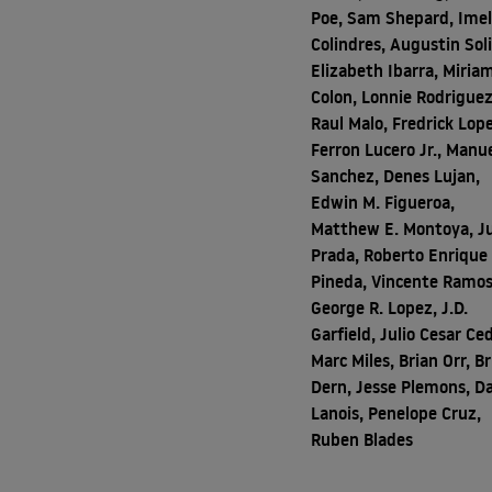
Poe, Sam Shepard, Ime
Colindres, Augustin Soli
Elizabeth Ibarra, Miria
Colon, Lonnie Rodriguez
Raul Malo, Fredrick Lop
Ferron Lucero Jr., Manu
Sanchez, Denes Lujan,
Edwin M. Figueroa,
Matthew E. Montoya, Ju
Prada, Roberto Enrique
Pineda, Vincente Ramos
George R. Lopez, J.D.
Garfield, Julio Cesar Ced
Marc Miles, Brian Orr, B
Dern, Jesse Plemons, Da
Lanois, Penelope Cruz,
Ruben Blades