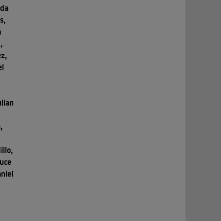
lda
s,
m
,
ez,
el
lian
,
illo,
ruce
niel