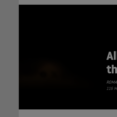
Al
t
TEILEN
ROMA
116 M