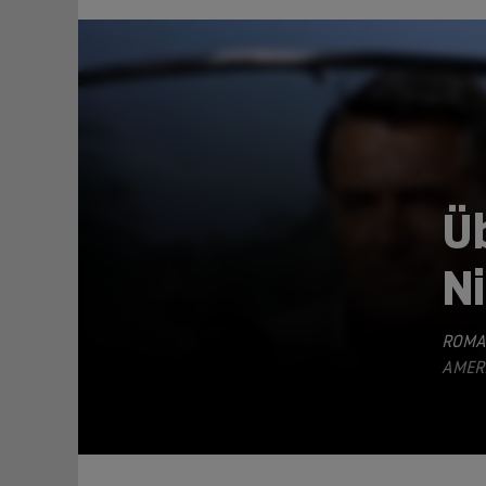
Ü
N
TEILEN
ROMA
AMERI