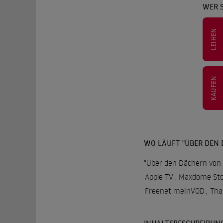
WER S
LEIHEN
KAUFEN
WO LÄUFT "ÜBER DEN 
"Über den Dächern von N
Apple TV
,
Maxdome Sto
Freenet meinVOD
,
Tha