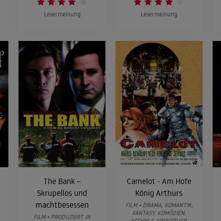
Lesermeinung
Lesermeinung
The Bank –
Camelot - Am Hofe
Skrupellos und
König Arthurs
machtbesessen
FILM • DRAMA, ROMANTIK,
FANTASY, KOMÖDIEN,
FILM • PRODUZIERT IN
ACTION & ABENTEUER,