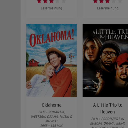
Lesermeinung
Lesermeinung
Oklahoma
A Little Trip to
Heaven
FILM • ROMANTIK,
WESTERN, DRAMA, MUSIK &
FILM • PRODUZIERT IN
MUSICAL
EUROPA, DRAMA, KRIMI,
1955 • 145 MIN.
MYSTERY & THRILLER