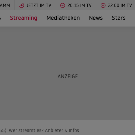
RAMM
JETZT IM TV
20:15 IM TV
22:00 IM TV
s
Streaming
Mediatheken
News
Stars
55): Wer streamt es? Anbieter & Infos