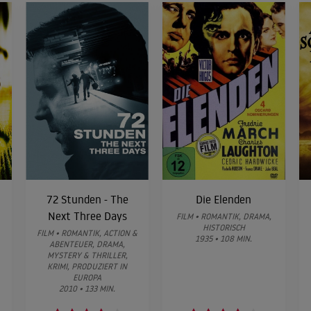
72 Stunden - The
Die Elenden
Next Three Days
FILM • ROMANTIK, DRAMA,
HISTORISCH
FILM • ROMANTIK, ACTION &
1935 • 108 MIN.
ABENTEUER, DRAMA,
MYSTERY & THRILLER,
KRIMI, PRODUZIERT IN
EUROPA
2010 • 133 MIN.