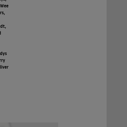
 'Wee
rs,
ndt,
d
adys
rry
liver