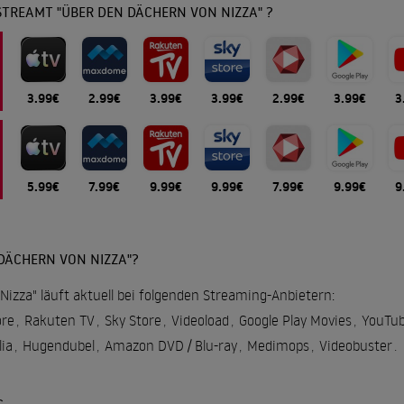
TREAMT "ÜBER DEN DÄCHERN VON NIZZA" ?
3.99€
2.99€
3.99€
3.99€
2.99€
3.99€
3
5.99€
7.99€
9.99€
9.99€
7.99€
9.99€
9
DÄCHERN VON NIZZA"?
izza" läuft aktuell bei folgenden Streaming-Anbietern:
re
,
Rakuten TV
,
Sky Store
,
Videoload
,
Google Play Movies
,
YouTu
lia
,
Hugendubel
,
Amazon DVD / Blu-ray
,
Medimops
,
Videobuster
.