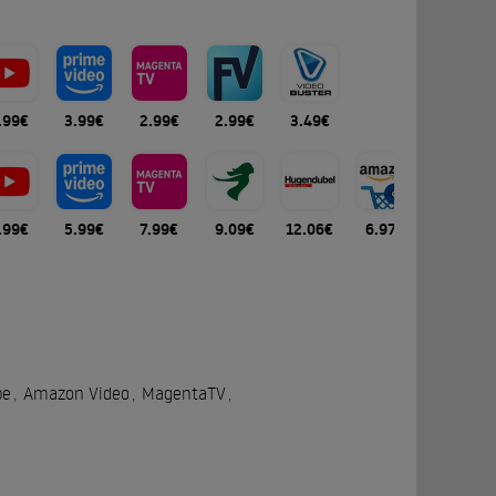
.99€
3.99€
2.99€
2.99€
3.49€
.99€
5.99€
7.99€
9.09€
12.06€
6.97€
10.99€
be
,
Amazon Video
,
MagentaTV
,