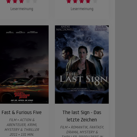
Lesermeinung
Lesermeinung
Fast & Furious Five
The last Sign - Das
letzte Zeichen
FILM • ACTION &
ABENTEUER, KRIMI,
FILM • ROMANTIK, FANTASY,
MYSTERY & THRILLER
DRAMA, MYSTERY &
2011 • 131 MIN.
THRILLER, PRODUZIERT IN