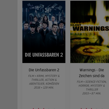
Die Unfassbaren 2
Warnings - Die
Zeichen sind da
FILM • KRIMI, MYSTERY &
THRILLER, ACTION &
FILM • SCIENCE-FICTION,
ABENTEUER, KOMÖDIEN
HORROR, MYSTERY &
2016 • 129 MIN.
THRILLER
2003 • 87 MIN.