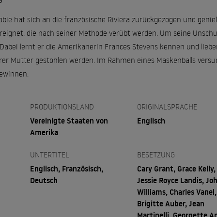
G
bie hat sich an die französische Riviera zurückgezogen und genieß
ereignet, die nach seiner Methode verübt werden. Um seine Unschu
 Dabei lernt er die Amerikanerin Frances Stevens kennen und liebe
ihrer Mutter gestohlen werden. Im Rahmen eines Maskenballs versu
ewinnen.
PRODUKTIONSLAND
ORIGINALSPRACHE
Vereinigte Staaten von
Englisch
Amerika
UNTERTITEL
BESETZUNG
Englisch, Französisch,
Cary Grant, Grace Kelly,
Deutsch
Jessie Royce Landis, Jo
Williams, Charles Vanel,
Brigitte Auber, Jean
Martinelli, Georgette A