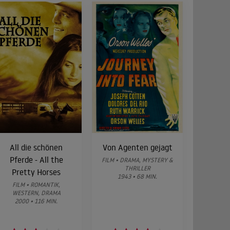
All die schönen
Von Agenten gejagt
Pferde - All the
FILM • DRAMA, MYSTERY &
THRILLER
Pretty Horses
1943 • 68 MIN.
FILM • ROMANTIK,
WESTERN, DRAMA
2000 • 116 MIN.