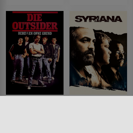
Die Outsider
Syriana
FILM • DRAMA, KRIMI
FILM • DRAMA, MYSTERY &
1983 • 91 MIN.
THRILLER
2005 • 126 MIN.