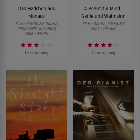
Das Mädchen aus
A Beautiful Mind -
Monaco
Genie und Wahnsinn
FILM • KOMÖDIEN, DRAMA,
FILM • DRAMA, ROMANTIK
PRODUZIERT IN EUROPA
2001 • 135 MIN.
2008 • 95 MIN.
Lesermeinung
Lesermeinung