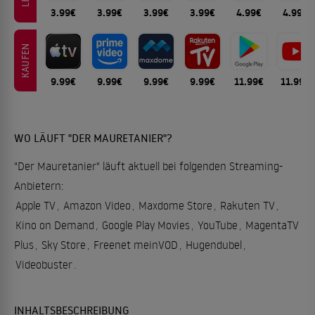
3.99€
3.99€
3.99€
3.99€
4.99€
4.99€
KAUFEN
9.99€
9.99€
9.99€
9.99€
11.99€
11.99€
WO LÄUFT "DER MAURETANIER"?
"Der Mauretanier" läuft aktuell bei folgenden Streaming-
Anbietern:
Apple TV
,
Amazon Video
,
Maxdome Store
,
Rakuten TV
,
Kino on Demand
,
Google Play Movies
,
YouTube
,
MagentaTV
Plus
,
Sky Store
,
Freenet meinVOD
,
Hugendubel
,
Videobuster
.
INHALTSBESCHREIBUNG