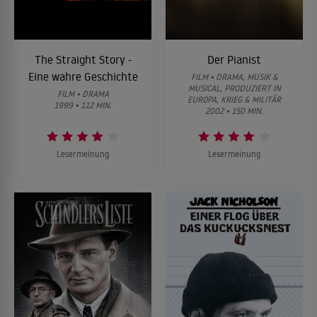
The Straight Story -
Der Pianist
Eine wahre Geschichte
FILM • DRAMA, MUSIK &
MUSICAL, PRODUZIERT IN
FILM • DRAMA
EUROPA, KRIEG & MILITÄR
1999 • 112 MIN.
2002 • 150 MIN.
Lesermeinung
Lesermeinung