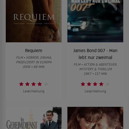
Requiem
James Bond 007 - Man
lebt nur zweimal
FILM • HORROR, DRAMA,
PRODUZIERT IN EUROPA
FILM • ACTION & ABENTEUER,
2006 • 88 MIN.
MYSTERY & THRILLER
1967 • 117 MIN.
Lesermeinung
Lesermeinung