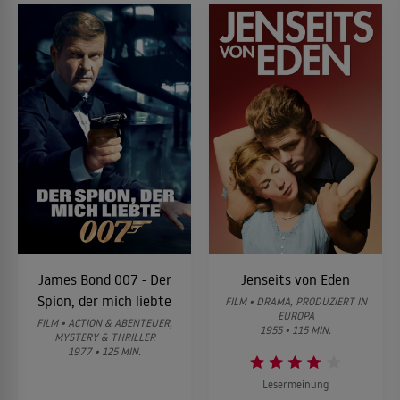
James Bond 007 - Der
Jenseits von Eden
Spion, der mich liebte
FILM • DRAMA, PRODUZIERT IN
EUROPA
FILM • ACTION & ABENTEUER,
1955 • 115 MIN.
MYSTERY & THRILLER
1977 • 125 MIN.
Lesermeinung