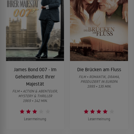
James Bond 007 - Im
Die Brücken am Fluss
Geheimdienst Ihrer
FILM • ROMANTIK, DRAMA,
PRODUZIERT IN EUROPA
Majestät
1995 • 135 MIN.
FILM • ACTION & ABENTEUER,
MYSTERY & THRILLER
1969 • 142 MIN.
Lesermeinung
Lesermeinung