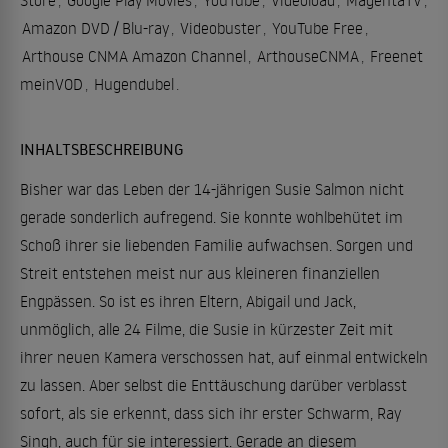
Store
,
Google Play Movies
,
YouTube
,
Videoload
,
MagentaTV
,
Amazon DVD / Blu-ray
,
Videobuster
,
YouTube Free
,
Arthouse CNMA Amazon Channel
,
ArthouseCNMA
,
Freenet
meinVOD
,
Hugendubel
.
INHALTSBESCHREIBUNG
Bisher war das Leben der 14-jährigen Susie Salmon nicht
gerade sonderlich aufregend. Sie konnte wohlbehütet im
Schoß ihrer sie liebenden Familie aufwachsen. Sorgen und
Streit entstehen meist nur aus kleineren finanziellen
Engpässen. So ist es ihren Eltern, Abigail und Jack,
unmöglich, alle 24 Filme, die Susie in kürzester Zeit mit
ihrer neuen Kamera verschossen hat, auf einmal entwickeln
zu lassen. Aber selbst die Enttäuschung darüber verblasst
sofort, als sie erkennt, dass sich ihr erster Schwarm, Ray
Singh, auch für sie interessiert. Gerade an diesem