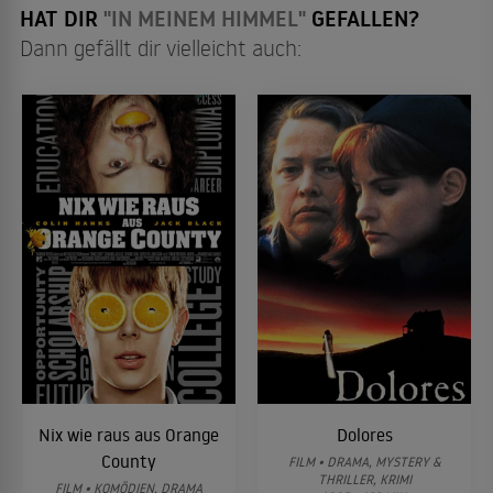
HAT DIR
"IN MEINEM HIMMEL"
GEFALLEN?
Dann gefällt dir vielleicht auch:
Nix wie raus aus Orange
Dolores
County
FILM • DRAMA, MYSTERY &
THRILLER, KRIMI
FILM • KOMÖDIEN, DRAMA