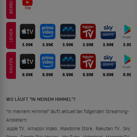
WERBUNG
LEIHEN
3.99€
3.99€
3.99€
3.99€
3.99€
3.99€
KAUFEN
9.99€
9.99€
8.99€
9.99€
9.99€
9.99€
WO LÄUFT "IN MEINEM HIMMEL"?
"In meinem Himmel" läuft aktuell bei folgenden Streaming-
Anbietern:
Apple TV
,
Amazon Video
,
Maxdome Store
,
Rakuten TV
,
Sky