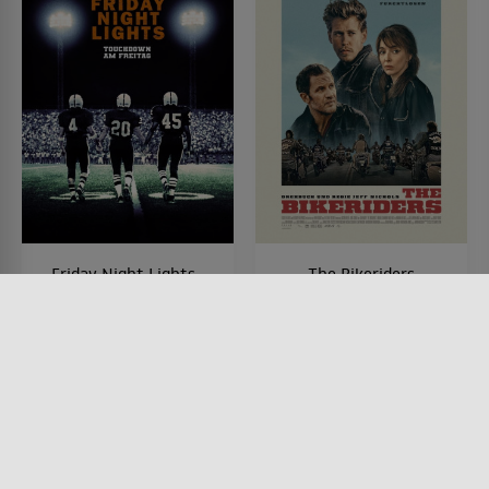
Friday Night Lights -
The Bikeriders
Touchdown am Freitag
FILM • DRAMA, KRIMI
2024 • 116 MIN.
FILM • ACTION & ABENTEUER,
SPORT, DRAMA
2004 • 117 MIN.
Lesermeinung