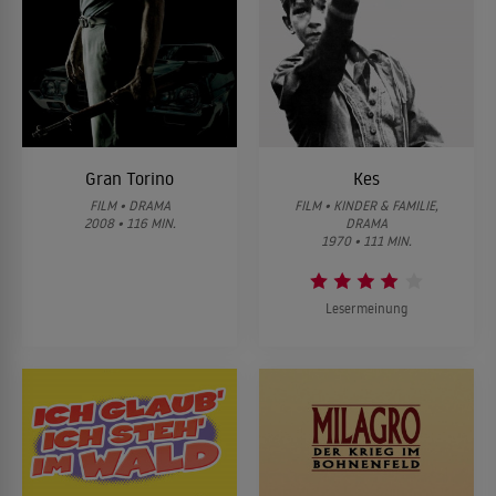
Gran Torino
Kes
FILM • DRAMA
FILM • KINDER & FAMILIE,
2008 • 116 MIN.
DRAMA
1970 • 111 MIN.
Lesermeinung