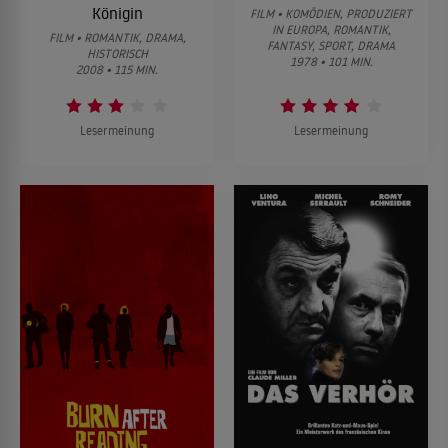
Königin
FILM • KOMÖDIEN, PRODUZIERT
IN EUROPA, ROMANTIK,
FILM • ROMANTIK, DRAMA,
FANTASY, SPORT, DRAMA
HISTORISCH
1978 • 101 MIN.
2008 • 115 MIN.
Lesermeinung
Lesermeinung