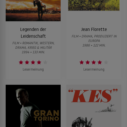
Legenden der
Jean Florette
Leidenschaft
FILM • DRAMA, PRODUZIERT IN
EUROPA
FILM • ROMANTIK, WESTERN,
1986 • 122 MIN.
DRAMA, KRIEG & MILITÄR
1994 • 133 MIN.
Lesermeinung
Lesermeinung