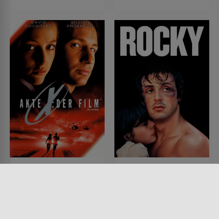
Akte X - Der Film
Rocky
FILM • SCIENCE-FICTION,
FILM • SPORT, DRAMA
MYSTERY & THRILLER, DRAMA
1976 • 120 MIN.
1998 • 121 MIN.