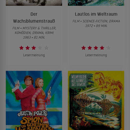
Der
Lautlos im Weltraum
Wachsblumenstrauß
FILM • SCIENCE-FICTION, DRAMA
1972 • 89 MIN.
FILM • MYSTERY & THRILLER,
KOMÖDIEN, DRAMA, KRIMI
1963 • 81 MIN.
Lesermeinung
Lesermeinung