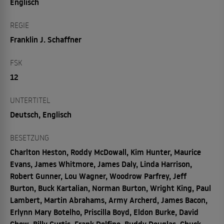
Englisch
REGIE
Franklin J. Schaffner
FSK
12
UNTERTITEL
Deutsch, Englisch
BESETZUNG
Charlton Heston, Roddy McDowall, Kim Hunter, Maurice
Evans, James Whitmore, James Daly, Linda Harrison,
Robert Gunner, Lou Wagner, Woodrow Parfrey, Jeff
Burton, Buck Kartalian, Norman Burton, Wright King, Paul
Lambert, Martin Abrahams, Army Archerd, James Bacon,
Erlynn Mary Botelho, Priscilla Boyd, Eldon Burke, David
Chow, Billy Curtis, Frank Delfino, Buddy Douglas, Chuck