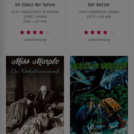
Im Glanz der Sonne
Der Ketzer
FILM • PRODUZIERT IN EUROPA,
FILM • KOMÖDIEN, DRAMA
SPORT, DRAMA
1979 • 106 MIN.
1992 • 127 MIN.
Lesermeinung
Lesermeinung