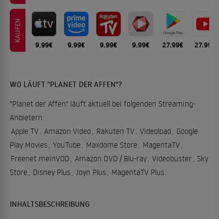
KAUFEN
9.99€
9.99€
9.99€
9.99€
27.99€
27.99€
WO LÄUFT "PLANET DER AFFEN"?
"Planet der Affen" läuft aktuell bei folgenden Streaming-
Anbietern:
Apple TV
,
Amazon Video
,
Rakuten TV
,
Videoload
,
Google
Play Movies
,
YouTube
,
Maxdome Store
,
MagentaTV
,
Freenet meinVOD
,
Amazon DVD / Blu-ray
,
Videobuster
,
Sky
Store
,
Disney Plus
,
Joyn Plus
,
MagentaTV Plus
.
INHALTSBESCHREIBUNG