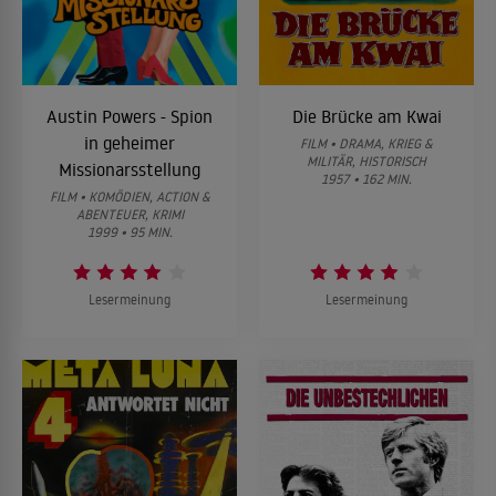
Austin Powers - Spion
Die Brücke am Kwai
in geheimer
FILM • DRAMA, KRIEG &
MILITÄR, HISTORISCH
Missionarsstellung
1957 • 162 MIN.
FILM • KOMÖDIEN, ACTION &
ABENTEUER, KRIMI
1999 • 95 MIN.
Lesermeinung
Lesermeinung