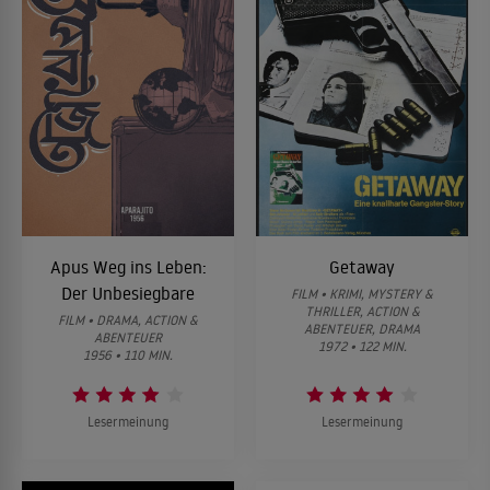
Apus Weg ins Leben:
Getaway
Der Unbesiegbare
FILM • KRIMI, MYSTERY &
THRILLER, ACTION &
FILM • DRAMA, ACTION &
ABENTEUER, DRAMA
ABENTEUER
1972 • 122 MIN.
1956 • 110 MIN.
Lesermeinung
Lesermeinung