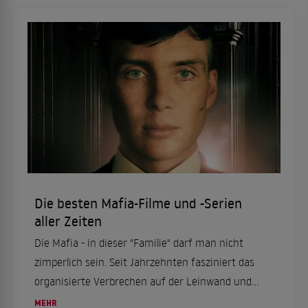
Die besten Mafia-Filme und -Serien
aller Zeiten
Die Mafia - in dieser "Familie" darf man nicht
zimperlich sein. Seit Jahrzehnten fasziniert das
organisierte Verbrechen auf der Leinwand und
hat dabei Meisterwerke wie "Der Pate" oder
MEHR