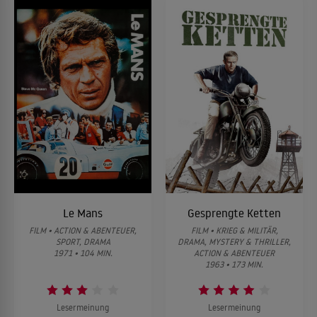
Le Mans
Gesprengte Ketten
FILM • ACTION & ABENTEUER,
FILM • KRIEG & MILITÄR,
SPORT, DRAMA
DRAMA, MYSTERY & THRILLER,
1971 • 104 MIN.
ACTION & ABENTEUER
1963 • 173 MIN.
Lesermeinung
Lesermeinung