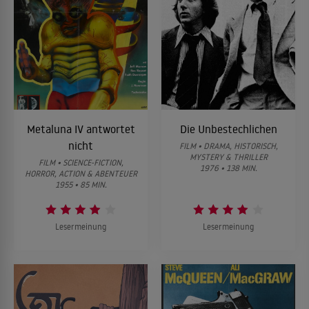
Metaluna IV antwortet
Die Unbestechlichen
nicht
FILM • DRAMA, HISTORISCH,
MYSTERY & THRILLER
FILM • SCIENCE-FICTION,
1976 • 138 MIN.
HORROR, ACTION & ABENTEUER
1955 • 85 MIN.
Lesermeinung
Lesermeinung