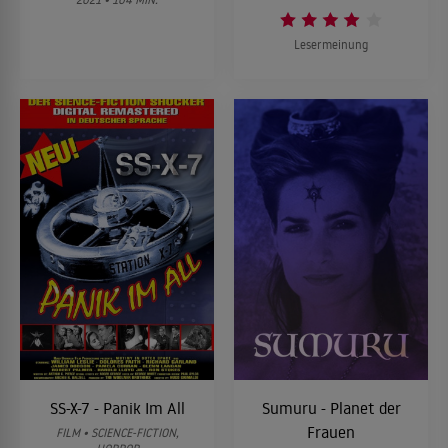
Lesermeinung
SS-X-7 - Panik Im All
Sumuru - Planet der
Frauen
FILM • SCIENCE-FICTION,