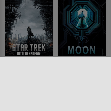
Star Trek: Into
Moon - Die dunkle Seite
Darkness
des Mondes
FILM • ACTION & ABENTEUER,
FILM • SCIENCE-FICTION, DRAMA
SCIENCE-FICTION
2009 • 97 MIN.
2013 • 132 MIN.
Lesermeinung