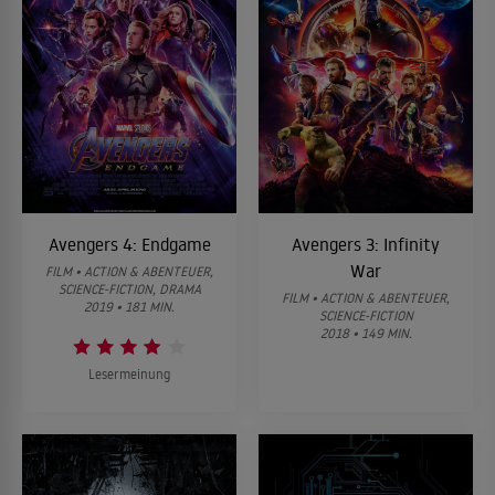
Avengers 4: Endgame
Avengers 3: Infinity
War
FILM • ACTION & ABENTEUER,
SCIENCE-FICTION, DRAMA
FILM • ACTION & ABENTEUER,
2019 • 181 MIN.
SCIENCE-FICTION
2018 • 149 MIN.
Lesermeinung