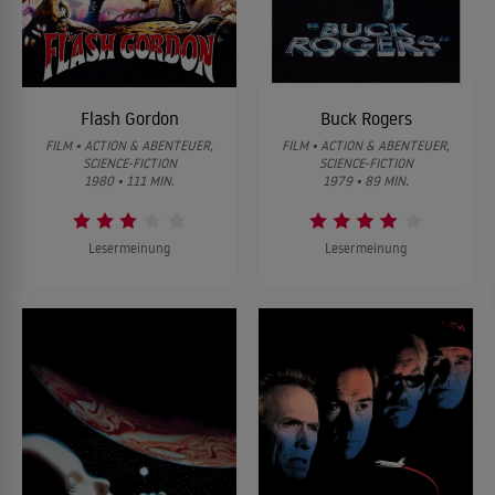
Flash Gordon
Buck Rogers
FILM • ACTION & ABENTEUER,
FILM • ACTION & ABENTEUER,
SCIENCE-FICTION
SCIENCE-FICTION
1980 • 111 MIN.
1979 • 89 MIN.
Lesermeinung
Lesermeinung