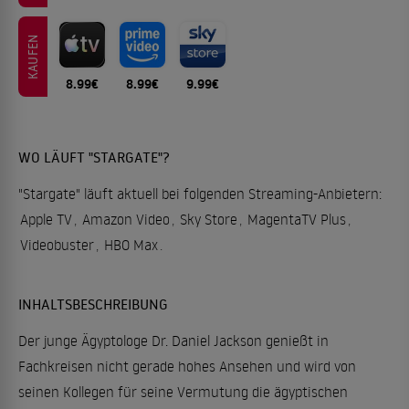
KAUFEN
8.99€
8.99€
9.99€
WO LÄUFT "STARGATE"?
"Stargate" läuft aktuell bei folgenden Streaming-Anbietern:
Apple TV
,
Amazon Video
,
Sky Store
,
MagentaTV Plus
,
Videobuster
,
HBO Max
.
INHALTSBESCHREIBUNG
Der junge Ägyptologe Dr. Daniel Jackson genießt in
Fachkreisen nicht gerade hohes Ansehen und wird von
seinen Kollegen für seine Vermutung die ägyptischen