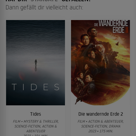
Dann gefällt dir vielleicht auch:
Tides
Die wandernde Erde 2
FILM • MYSTERY & THRILLER,
FILM • ACTION & ABENTEUER,
SCIENCE-FICTION, ACTION &
SCIENCE-FICTION, DRAMA
ABENTEUER
2023 • 175 MIN.
2021 • 104 MIN.