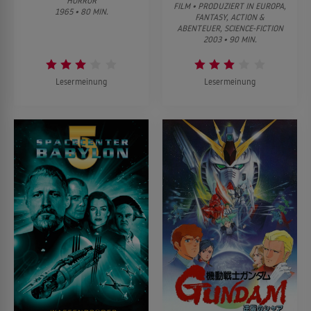
HORROR
FILM • PRODUZIERT IN EUROPA,
1965 • 80 MIN.
FANTASY, ACTION &
ABENTEUER, SCIENCE-FICTION
2003 • 90 MIN.
Lesermeinung
Lesermeinung