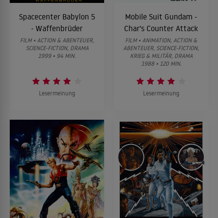
Spacecenter Babylon 5
Mobile Suit Gundam -
- Waffenbrüder
Char's Counter Attack
FILM • ACTION & ABENTEUER,
FILM • ANIMATION, ACTION &
SCIENCE-FICTION, DRAMA
ABENTEUER, SCIENCE-FICTION,
1999 • 94 MIN.
KRIEG & MILITÄR, DRAMA
1988 • 120 MIN.
Lesermeinung
Lesermeinung