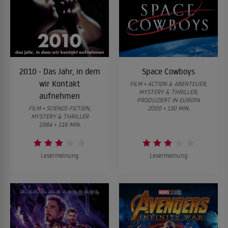
2010 - Das Jahr, in dem
Space Cowboys
wir Kontakt
FILM • ACTION & ABENTEUER,
MYSTERY & THRILLER,
aufnehmen
PRODUZIERT IN EUROPA
FILM • SCIENCE-FICTION,
2000 • 130 MIN.
MYSTERY & THRILLER
1984 • 116 MIN.
Lesermeinung
Lesermeinung