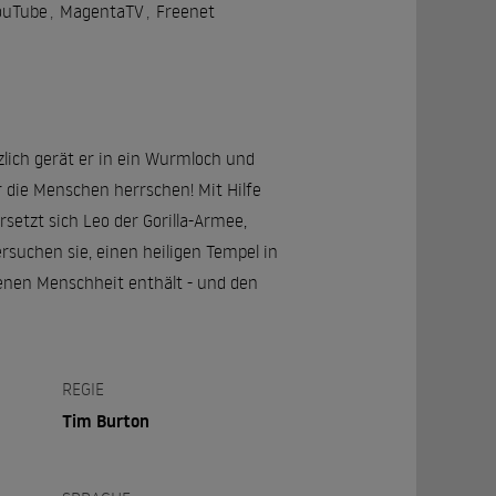
ouTube
,
MagentaTV
,
Freenet
zlich gerät er in ein Wurmloch und
 die Menschen herrschen! Mit Hilfe
etzt sich Leo der Gorilla-Armee,
suchen sie, einen heiligen Tempel in
enen Menschheit enthält - und den
REGIE
Tim Burton