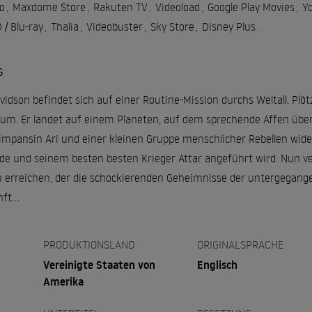
o
,
Maxdome Store
,
Rakuten TV
,
Videoload
,
Google Play Movies
,
Y
/ Blu-ray
,
Thalia
,
Videobuster
,
Sky Store
,
Disney Plus
.
G
idson befindet sich auf einer Routine-Mission durchs Weltall. Plöt
Raum. Er landet auf einem Planeten, auf dem sprechende Affen über
mpansin Ari und einer kleinen Gruppe menschlicher Rebellen widers
de und seinem besten besten Krieger Attar angeführt wird. Nun ver
 erreichen, der die schockierenden Geheimnisse der untergegang
ft...
PRODUKTIONSLAND
ORIGINALSPRACHE
Vereinigte Staaten von
Englisch
Amerika