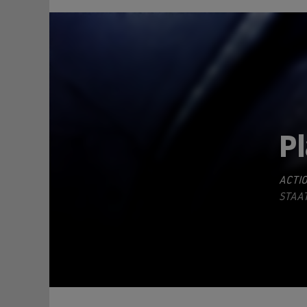
Pl
ACTI
TEILEN
STAAT