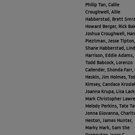
Philip Tan, Callie
Croughwell, Allie
Habberstad, Brett Smrz
Howard Berger, Rick Bak
Joshua Croughwell, Ha
Pieztman, Jesse Tipton
Shane Habberstad, Lin
Harrison, Eddie Adams,
Todd Babcock, Lorenzo
Callender, Shonda Farr
Heskin, Jim Holmes, To
Kimsey, Candace Krosla
Joanna Krupa, Lisa Lack
Mark Christopher Lawre
Melody Perkins, Tate Tay
Jonna Giovanna, Charlt
Heston, James Hunter,
Marky Mark, Sam the
Orangutan, Isaac C.