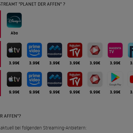
TREAMT "PLANET DER AFFEN" ?
Abo
3.99€
3.99€
3.99€
3.99€
3.99€
3.99€
3
9.99€
9.99€
9.99€
9.99€
9.99€
3.99€
3
R AFFEN"?
t aktuell bei folgenden Streaming-Anbietern: