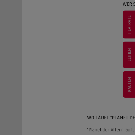
WER S
FLATRATE
LEIHEN
KAUFEN
WO LÄUFT "PLANET DE
"Planet der Affen" läuf