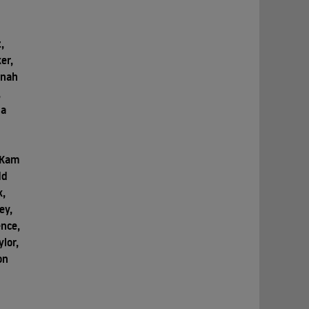
,
er,
nnah
,
da
, Kam
dd
k,
ey,
nce,
lor,
on