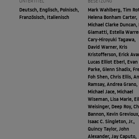
UNTERTITEL
BESETZUNG
Deutsch, Englisch, Polnisch,
Mark Wahlberg, Tim Ro
Französisch, Italienisch
Helena Bonham Carter,
Michael Clarke Duncan, 
Giamatti, Estella Warre
Cary-Hiroyuki Tagawa,
David Warner, Kris
Kristofferson, Erick Avar
Lucas Elliot Eberl, Evan
Parke, Glenn Shadix, Fr
Foh Shen, Chris Ellis, A
Ramsay, Andrea Grano,
Michael Jace, Michael
Wiseman, Lisa Marie, Ei
Weisinger, Deep Roy, C
Bannon, Kevin Grevioux
Isaac C. Singleton, Jr.,
Quincy Taylor, John
Alexander, Jay Caputo,