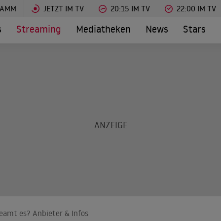
RAMM
JETZT IM TV
20:15 IM TV
22:00 IM TV
s
Streaming
Mediatheken
News
Stars
reamt es? Anbieter & Infos