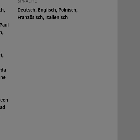
SPRACHE
th,
Deutsch, Englisch, Polnisch,
Französisch, Italienisch
Paul
n,
i,
eda
nne
leen
had
,