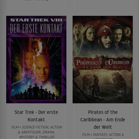
Star Trek - Der erste
Pirates of the
Kontakt
Caribbean - Am Ende
der Welt
FILM • SCIENCE-FICTION, ACTION
& ABENTEUER, DRAMA,
FILM • FANTASY, ACTION &
MYSTERY & THRILLER