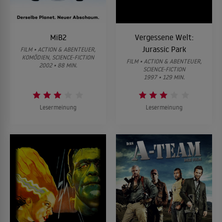
MiB2
Vergessene Welt:
Jurassic Park
FILM • ACTION & ABENTEUER,
KOMÖDIEN, SCIENCE-FICTION
FILM • ACTION & ABENTEUER,
2002 • 88 MIN.
SCIENCE-FICTION
1997 • 129 MIN.
Lesermeinung
Lesermeinung