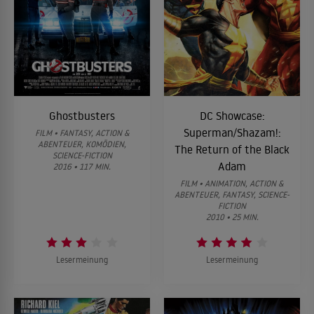
Ghostbusters
DC Showcase:
Superman/Shazam!:
FILM • FANTASY, ACTION &
ABENTEUER, KOMÖDIEN,
The Return of the Black
SCIENCE-FICTION
Adam
2016 • 117 MIN.
FILM • ANIMATION, ACTION &
ABENTEUER, FANTASY, SCIENCE-
FICTION
2010 • 25 MIN.
Lesermeinung
Lesermeinung