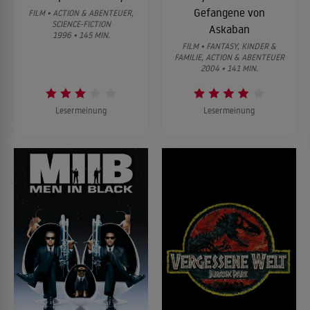
Gefangene von
FILM • ACTION & ABENTEUER,
SCIENCE-FICTION
Askaban
1996 • 145 MIN.
FILM • FANTASY, KINDER &
FAMILIE, ACTION & ABENTEUER
2004 • 141 MIN.
Lesermeinung
Lesermeinung