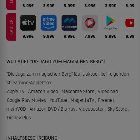
3.99€
3.99€
3.99€
3.99€
3.99€
3.99€
KAUFEN
9.99€
9.99€
9.99€
7.99€
9.99€
9.99€
WO LÄUFT "DIE JAGD ZUM MAGISCHEN BERG"?
"Die Jagd zum magischen Berg" läuft aktuell bei folgenden
Streaming-Anbietern:
Apple TV
,
Amazon Video
,
Maxdome Store
,
Videoload
,
Google Play Movies
,
YouTube
,
MagentaTV
,
Freenet
meinVOD
,
Amazon DVD / Blu-ray
,
Videobuster
,
Sky Store
,
Disney Plus
.
INHALTSBESCHREIBUNG