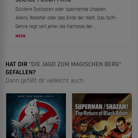
Düstere Dystopien oder spannende Utopien.
Aliens, Roboter oder das Ende der Welt. Das SciFi-
Genre regt seit jeher die Fantasie der
Filmemacher und -zuschauer an. Ein Überblick
MEHR
über die besten Science-Fiction-Filme bei den
Streaming-...
HAT DIR
"DIE JAGD ZUM MAGISCHEN BERG"
GEFALLEN?
Dann gefällt dir vielleicht auch: