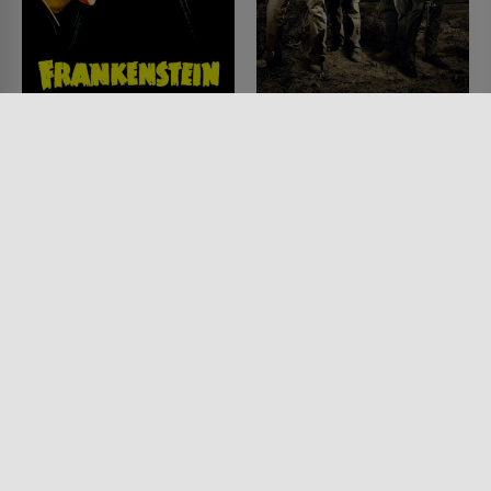
Frankensteins Braut
Das A-Team - Der Film
FILM • SCIENCE-FICTION,
FILM • ACTION & ABENTEUER,
HORROR, DRAMA
MYSTERY & THRILLER, KRIMI,
1935 • 75 MIN.
KOMÖDIEN
2010 • 117 MIN.
Lesermeinung
Lesermeinung