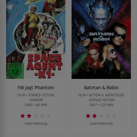
FBI jagt Phantom
Batman & Robin
FILM • SCIENCE-FICTION,
FILM • ACTION & ABENTEUER,
HORROR
SCIENCE-FICTION
1965 • 80 MIN.
1997 • 125 MIN.
Lesermeinung
Lesermeinung