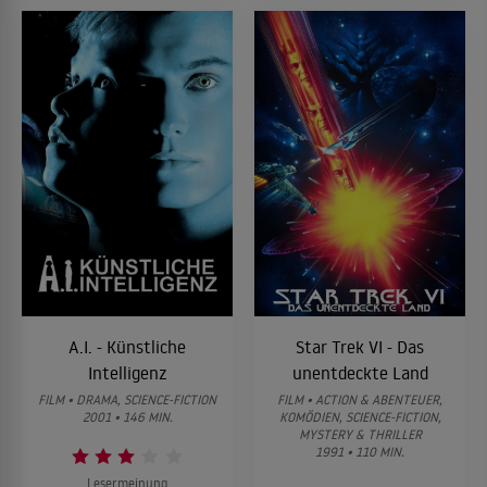
A.I. - Künstliche
Star Trek VI - Das
Intelligenz
unentdeckte Land
FILM • DRAMA, SCIENCE-FICTION
FILM • ACTION & ABENTEUER,
2001 • 146 MIN.
KOMÖDIEN, SCIENCE-FICTION,
MYSTERY & THRILLER
1991 • 110 MIN.
Lesermeinung