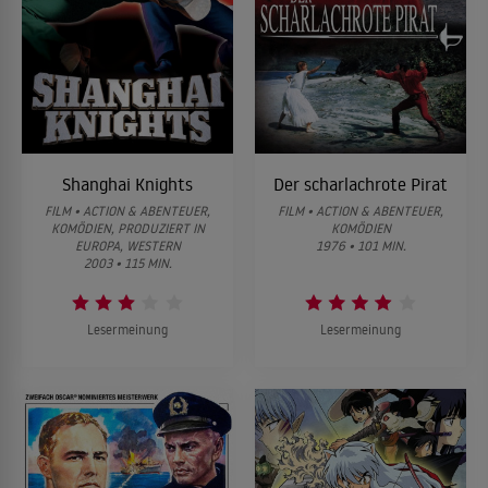
Shanghai Knights
Der scharlachrote Pirat
FILM • ACTION & ABENTEUER,
FILM • ACTION & ABENTEUER,
KOMÖDIEN, PRODUZIERT IN
KOMÖDIEN
EUROPA, WESTERN
1976 • 101 MIN.
2003 • 115 MIN.
Lesermeinung
Lesermeinung