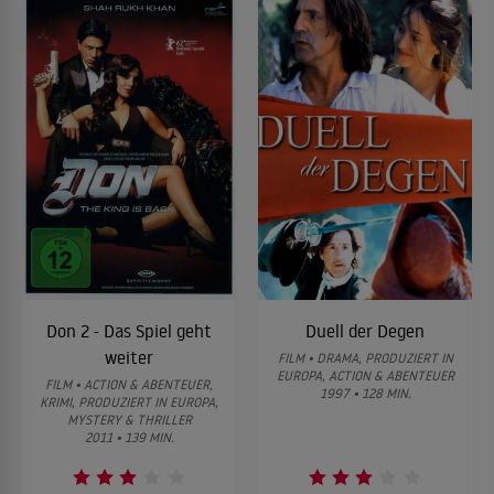
Don 2 - Das Spiel geht
Duell der Degen
weiter
FILM • DRAMA, PRODUZIERT IN
EUROPA, ACTION & ABENTEUER
FILM • ACTION & ABENTEUER,
1997 • 128 MIN.
KRIMI, PRODUZIERT IN EUROPA,
MYSTERY & THRILLER
2011 • 139 MIN.