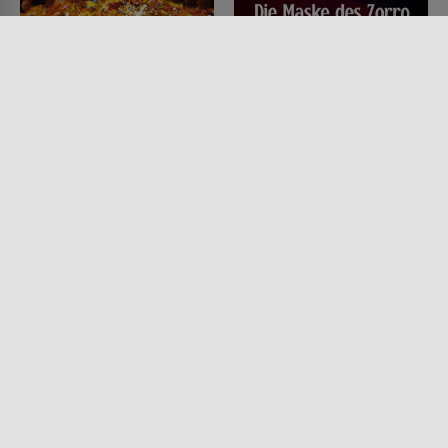
Die Goonies
Die Maske des Zorro
FILM • KINDER & FAMILIE,
FILM • ACTION & ABENTEUER,
KOMÖDIEN, ACTION &
ROMANTIK, WESTERN,
ABENTEUER
KOMÖDIEN, MYSTERY &
1985 • 114 MIN.
THRILLER, DRAMA
1998 • 136 MIN.
Lesermeinung
Lesermeinung