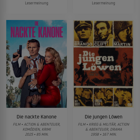
Lesermeinung
Lesermeinung
Die nackte Kanone
Die jungen Löwen
FILM • ACTION & ABENTEUER,
FILM • KRIEG & MILITÄR, ACTION
KOMÖDIEN, KRIMI
& ABENTEUER, DRAMA
2025 • 85 MIN.
1958 • 167 MIN.