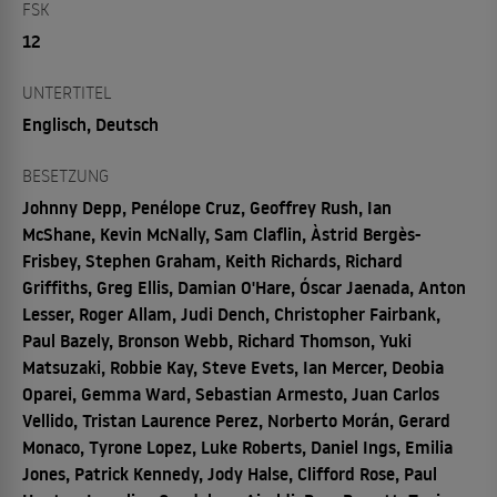
FSK
12
UNTERTITEL
Englisch, Deutsch
BESETZUNG
Johnny Depp, Penélope Cruz, Geoffrey Rush, Ian
McShane, Kevin McNally, Sam Claflin, Àstrid Bergès-
Frisbey, Stephen Graham, Keith Richards, Richard
Griffiths, Greg Ellis, Damian O'Hare, Óscar Jaenada, Anton
Lesser, Roger Allam, Judi Dench, Christopher Fairbank,
Paul Bazely, Bronson Webb, Richard Thomson, Yuki
Matsuzaki, Robbie Kay, Steve Evets, Ian Mercer, Deobia
Oparei, Gemma Ward, Sebastian Armesto, Juan Carlos
Vellido, Tristan Laurence Perez, Norberto Morán, Gerard
Monaco, Tyrone Lopez, Luke Roberts, Daniel Ings, Emilia
Jones, Patrick Kennedy, Jody Halse, Clifford Rose, Paul