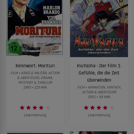
Kennwort: Morituri
InuYasha - Der Film 1:
Gefühle, die die Zeit
FILM • KRIEG & MILITÄR, ACTION
& ABENTEUER, DRAMA,
überwinden
MYSTERY & THRILLER
1965 • 123 MIN.
FILM • ANIMATION, FANTASY,
ACTION & ABENTEUER
2001 • 99 MIN.
Lesermeinung
Lesermeinung