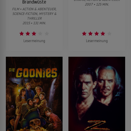
Brandwüste
2007 • 125 MIN.
FILM • ACTION & ABENTEUER,
SCIENCE-FICTION, MYSTERY &
THRILLER
2015 • 131 MIN.
Lesermeinung
Lesermeinung