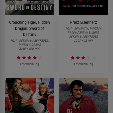
Crouching Tiger, Hidden
Prinz Eisenherz
Dragon: Sword of
FILM • ROMANTIK, FANTASY,
PRODUZIERT IN EUROPA,
Destiny
ACTION & ABENTEUER
FILM • ACTION & ABENTEUER,
1997 • 92 MIN.
FANTASY, DRAMA
2016 • 100 MIN.
Lesermeinung
Lesermeinung