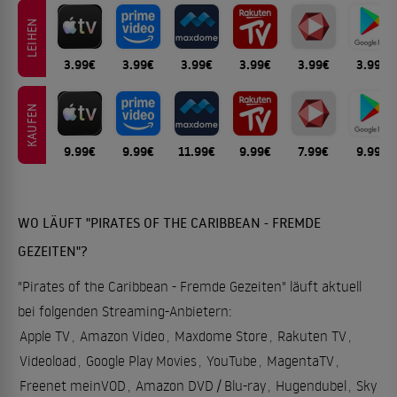
LEIHEN
3.99€
3.99€
3.99€
3.99€
3.99€
3.99€
KAUFEN
9.99€
9.99€
11.99€
9.99€
7.99€
9.99€
WO LÄUFT "PIRATES OF THE CARIBBEAN - FREMDE
GEZEITEN"?
"Pirates of the Caribbean - Fremde Gezeiten" läuft aktuell
bei folgenden Streaming-Anbietern:
Apple TV
,
Amazon Video
,
Maxdome Store
,
Rakuten TV
,
Videoload
,
Google Play Movies
,
YouTube
,
MagentaTV
,
Freenet meinVOD
,
Amazon DVD / Blu-ray
,
Hugendubel
,
Sky