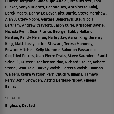
Hunter, Jorgelina Guadalupe Airaldi, Brea Berrett, Toni
Busker, Sanya Hughes, Daphne Joy, Antoinette Kalaj,
Derek Mears, Danny Le Boyer, Kitt Barrie, Steve Morphew,
Alan J. Utley-Moore, Gintare Beinoraviciute, Nicola
Bertram, Andrew Crayford, Jason Curle, Kristofer Dayne,
Nichola Fynn, Sean Francis George, Bobby Holland
Hanton, Randy Herman, Harley Jay, Aaron King, Jeremy
King, Matt Lasky, LeJon Stewart, Teresa Mahoney,
Edward Mitchell, Kelly Mumme, Salomon Passariello,
Siegfried Peters, Jean Pierre Prats, Steve Saunders, Santi
Scinelli , Kristen StephensonPino, Richard Stoker, Robert
Stone, Sean Talo, Harvey Walsh, Loretta Walsh, Hannah
Walters, Claira Watson Parr, Chuck Williams, Tamayo
Perry, John Snowden, Astrid Bergès-Frisbey, Fileena
Bahris
SPRACHE
Englisch, Deutsch