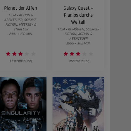
Planet der Affen
Galaxy Quest –
Planlos durchs
FILM • ACTION &
ABENTEUER, SCIENCE-
Weltall
FICTION, MYSTERY &
THRILLER
FILM • KOMÖDIEN, SCIENCE-
2001 • 120 MIN.
FICTION, ACTION &
ABENTEUER
1999 • 102 MIN.
Lesermeinung
Lesermeinung