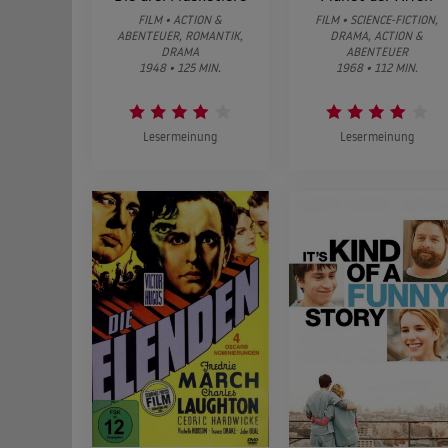
FILM • ACTION &
FILM • SCIENCE-FICTION,
ABENTEUER, ROMANTIK,
DRAMA, ACTION &
DRAMA
ABENTEUER
1948 • 125 MIN.
1968 • 112 MIN.
Lesermeinung
Lesermeinung