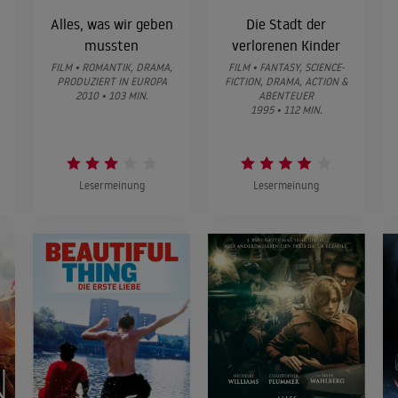
Alles, was wir geben
Die Stadt der
mussten
verlorenen Kinder
FILM • ROMANTIK, DRAMA,
FILM • FANTASY, SCIENCE-
PRODUZIERT IN EUROPA
FICTION, DRAMA, ACTION &
2010 • 103 MIN.
ABENTEUER
1995 • 112 MIN.
Lesermeinung
Lesermeinung