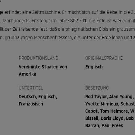
G
erfindet eine Zeitmaschine. Er macht sich auf die Reise in die Zu
 Jahrhunderts. Er stoppt im Jahre 802.701. Die Erde ist wieder in
llt der Zeitreisende fest, daß die phlegmatischen Elois ein grausa
rn: grünhäutigen Menschenfressern, die unter der Erde leben und a
PRODUKTIONSLAND
ORIGINALSPRACHE
Vereinigte Staaten von
Englisch
Amerika
UNTERTITEL
BESETZUNG
Deutsch, Englisch,
Rod Taylor, Alan Young,
Französisch
Yvette Mimieux, Sebast
Cabot, Tom Helmore, W
Bissell, Doris Lloyd, Bob
Barran, Paul Frees