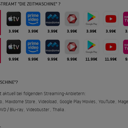
TREAMT "DIE ZEITMASCHINE" ?
3.99€
3.99€
3.99€
3.99€
3.99€
3.99€
3
9.99€
9.99€
9.99€
9.99€
11.99€
11.99€
9
SCHINE"?
t aktuell bei folgenden Streaming-Anbietern:
o
,
Maxdome Store
,
Videoload
,
Google Play Movies
,
YouTube
,
Mage
D / Blu-ray
,
Videobuster
,
Thalia
.