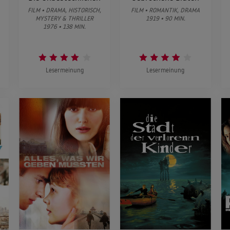
FILM • DRAMA, HISTORISCH,
FILM • ROMANTIK, DRAMA
MYSTERY & THRILLER
1919 • 90 MIN.
1976 • 138 MIN.
Lesermeinung
Lesermeinung