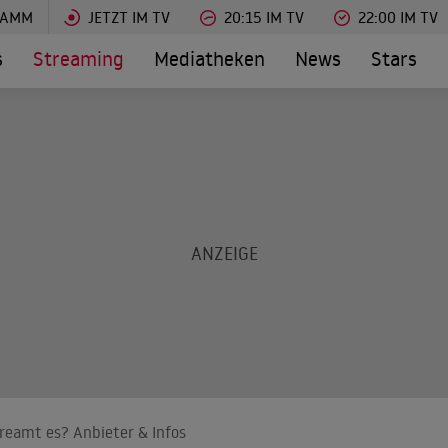
RAMM
JETZT IM TV
20:15 IM TV
22:00 IM TV
s
Streaming
Mediatheken
News
Stars
reamt es? Anbieter & Infos