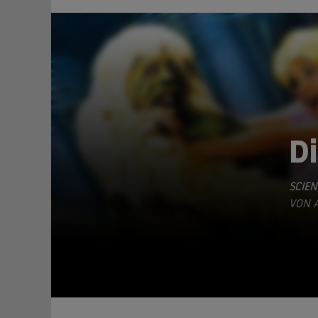
D
SCIEN
TEILEN
VON A