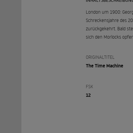
INHALTSBESCHREIBUN
London um 1900: George 
Schreckensjahre des 20.
zurückgekehrt. Bald ste
sich den Morlocks opfe
ORIGINALTITEL
The Time Machine
FSK
12