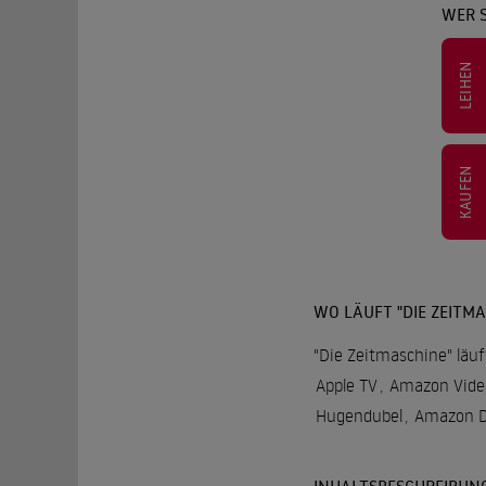
WER S
LEIHEN
KAUFEN
WO LÄUFT "DIE ZEITMA
"Die Zeitmaschine" läuf
Apple TV
,
Amazon Vide
Hugendubel
,
Amazon DV