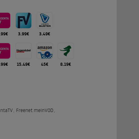
.99€
3.99€
3.49€
.99€
15.49€
45€
8.19€
ntaTV
,
Freenet meinVOD
,