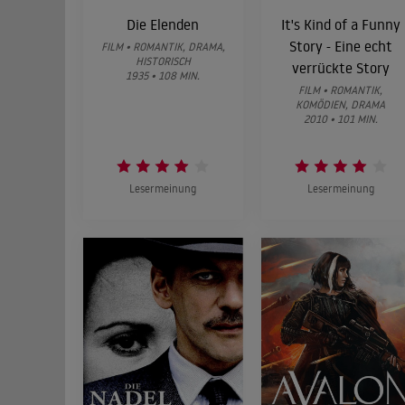
Die Elenden
It's Kind of a Funny
Story - Eine echt
FILM • ROMANTIK, DRAMA,
HISTORISCH
verrückte Story
1935 • 108 MIN.
FILM • ROMANTIK,
KOMÖDIEN, DRAMA
2010 • 101 MIN.
Lesermeinung
Lesermeinung