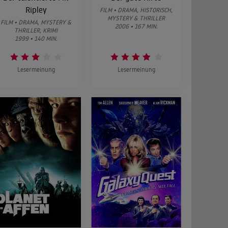
Ripley
FILM • DRAMA, HISTORISCH,
MYSTERY & THRILLER
FILM • DRAMA, MYSTERY &
2006 • 167 MIN.
THRILLER, KRIMI
1999 • 140 MIN.
Lesermeinung
Lesermeinung