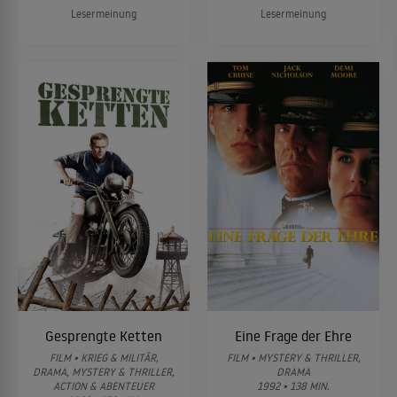
Lesermeinung
Lesermeinung
Gesprengte Ketten
Eine Frage der Ehre
FILM • KRIEG & MILITÄR,
FILM • MYSTERY & THRILLER,
DRAMA, MYSTERY & THRILLER,
DRAMA
ACTION & ABENTEUER
1992 • 138 MIN.