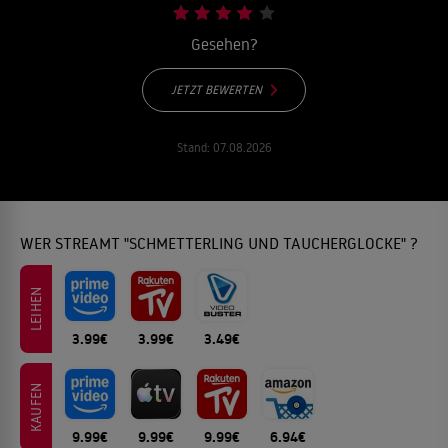
Gesehen?
JETZT BEWERTEN
Stand:
07.08.2026
WER STREAMT "SCHMETTERLING UND TAUCHERGLOCKE" ?
LEIHEN
3.99€
3.99€
3.49€
KAUFEN
9.99€
9.99€
9.99€
6.94€