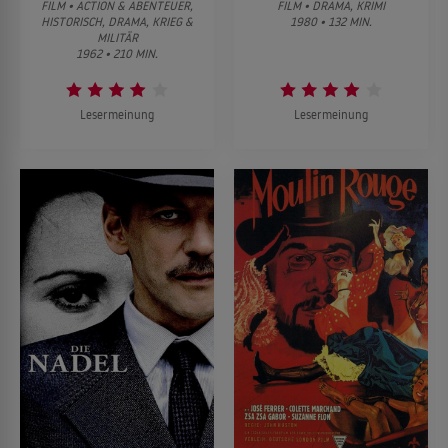
FILM • ACTION & ABENTEUER,
FILM • DRAMA, KRIMI
HISTORISCH, DRAMA, KRIEG &
1980 • 132 MIN.
MILITÄR
1962 • 210 MIN.
Lesermeinung
Lesermeinung