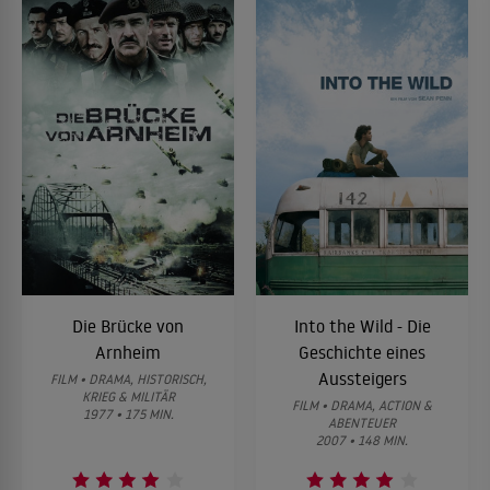
Die Brücke von
Into the Wild - Die
Arnheim
Geschichte eines
Aussteigers
FILM • DRAMA, HISTORISCH,
KRIEG & MILITÄR
FILM • DRAMA, ACTION &
1977 • 175 MIN.
ABENTEUER
2007 • 148 MIN.