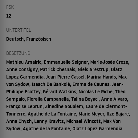
FSK
12
UNTERTITEL
Deutsch, Französisch
BESETZUNG
Mathieu Amalric, Emmanuelle Seigner, Marie-Josée Croze,
Anne Consigny, Patrick Chesnais, Niels Arestrup, Olatz
López Garmendia, Jean-Pierre Cassel, Marina Hands, Max
von Sydow, Isaach De Bankolé, Emma de Caunes, Jean-
Philippe Écoffey, Gérard Watkins, Nicolas Le Riche, Théo
Sampaio, Fiorella Campanella, Talina Boyaci, Anne Alvaro,
Françoise Lebrun, Zinedine Soualem, Laure de Clermont-
Tonnerre, Agathe de La Fontaine, Marie Meyer, Ilze Bajare,
Anna Chyzh, Lenny Kravitz, Michael Wincott, Max Von
Sydow, Agathe de la Fontaine, Olatz Lopez Garmendia