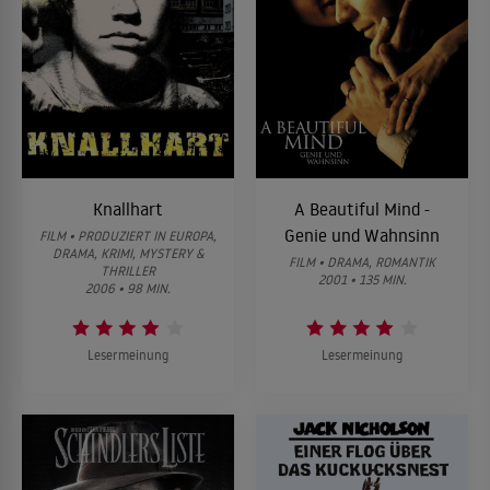
Knallhart
A Beautiful Mind -
Genie und Wahnsinn
FILM • PRODUZIERT IN EUROPA,
DRAMA, KRIMI, MYSTERY &
FILM • DRAMA, ROMANTIK
THRILLER
2001 • 135 MIN.
2006 • 98 MIN.
Lesermeinung
Lesermeinung