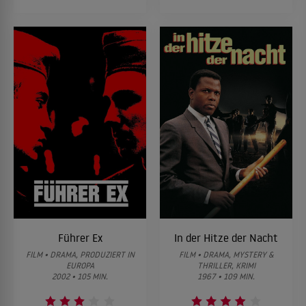
Führer Ex
In der Hitze der Nacht
FILM • DRAMA, PRODUZIERT IN
FILM • DRAMA, MYSTERY &
EUROPA
THRILLER, KRIMI
2002 • 105 MIN.
1967 • 109 MIN.