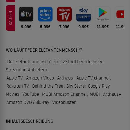
KAUFEN
9.99€
5.99€
7.99€
9.99€
11.99€
11.99€
WO LÄUFT "DER ELEFANTENMENSCH"?
"Der Elefantenmensch" läuft aktuell bei folgenden
Streaming-Anbietern:
Apple TV
,
Amazon Video
,
Arthaus+ Apple TV channel
,
Rakuten TV
,
Behind the Tree
,
Sky Store
,
Google Play
Movies
,
YouTube
,
MUBI Amazon Channel
,
MUBI
,
Arthaus+
,
Amazon DVD / Blu-ray
,
Videobuster
.
INHALTSBESCHREIBUNG