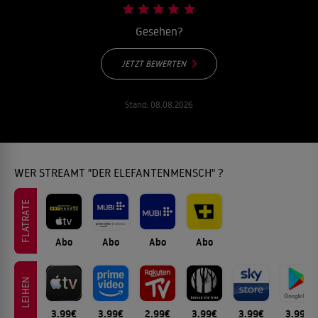
Gesehen?
JETZT BEWERTEN
Stand:
08.08.2026
WER STREAMT "DER ELEFANTENMENSCH" ?
FLATRATE
Abo
Abo
Abo
Abo
LEIHEN
3.99€
3.99€
2.99€
3.99€
3.99€
3.99€