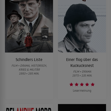
Schindlers Liste
Einer flog über das
Kuckucksnest
FILM • DRAMA, HISTORISCH,
KRIEG & MILITÄR
FILM • DRAMA
1993 • 195 MIN.
1975 • 135 MIN.
Lesermeinung