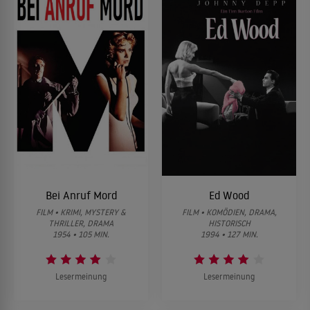
Bei Anruf Mord
Ed Wood
FILM • KRIMI, MYSTERY &
FILM • KOMÖDIEN, DRAMA,
THRILLER, DRAMA
HISTORISCH
1954 • 105 MIN.
1994 • 127 MIN.
Lesermeinung
Lesermeinung