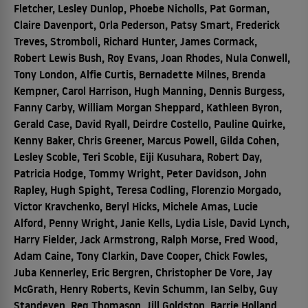
Fletcher, Lesley Dunlop, Phoebe Nicholls, Pat Gorman,
Claire Davenport, Orla Pederson, Patsy Smart, Frederick
Treves, Stromboli, Richard Hunter, James Cormack,
Robert Lewis Bush, Roy Evans, Joan Rhodes, Nula Conwell,
Tony London, Alfie Curtis, Bernadette Milnes, Brenda
Kempner, Carol Harrison, Hugh Manning, Dennis Burgess,
Fanny Carby, William Morgan Sheppard, Kathleen Byron,
Gerald Case, David Ryall, Deirdre Costello, Pauline Quirke,
Kenny Baker, Chris Greener, Marcus Powell, Gilda Cohen,
Lesley Scoble, Teri Scoble, Eiji Kusuhara, Robert Day,
Patricia Hodge, Tommy Wright, Peter Davidson, John
Rapley, Hugh Spight, Teresa Codling, Florenzio Morgado,
Victor Kravchenko, Beryl Hicks, Michele Amas, Lucie
Alford, Penny Wright, Janie Kells, Lydia Lisle, David Lynch,
Harry Fielder, Jack Armstrong, Ralph Morse, Fred Wood,
Adam Caine, Tony Clarkin, Dave Cooper, Chick Fowles,
Juba Kennerley, Eric Bergren, Christopher De Vore, Jay
McGrath, Henry Roberts, Kevin Schumm, Ian Selby, Guy
Standeven, Reg Thomason, Jill Goldston, Barrie Holland,