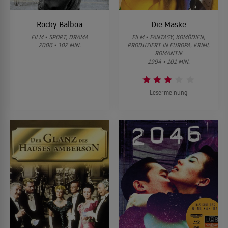
Rocky Balboa
Die Maske
FILM • SPORT, DRAMA
FILM • FANTASY, KOMÖDIEN,
2006 • 102 MIN.
PRODUZIERT IN EUROPA, KRIMI,
ROMANTIK
1994 • 101 MIN.
Lesermeinung