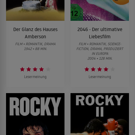
Der Glanz des Hauses
2046 - Der ultimative
Amberson
Liebesfilm
FILM • ROMANTIK, DRAMA
FILM • ROMANTIK, SCIENCE-
1942 • 88 MIN.
FICTION, DRAMA, PRODUZIERT
IN EUROPA
2004 • 128 MIN.
Lesermeinung
Lesermeinung