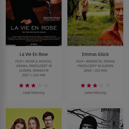
La Vie En Rose
Emmas Glück
FILM • MUSIK & MUSICAL,
FILM • ROMANTIK, DRAMA,
DRAMA, PRODUZIERT IN
PRODUZIERT IN EUROPA
EUROPA, ROMANTIK
2006 • 103 MIN.
2007 • 140 MIN.
Lesermeinung
Lesermeinung