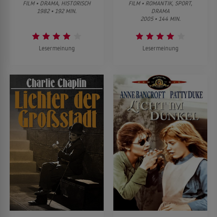
FILM • DRAMA, HISTORISCH
FILM • ROMANTIK, SPORT,
1982 • 192 MIN.
DRAMA
2005 • 144 MIN.
Lesermeinung
Lesermeinung