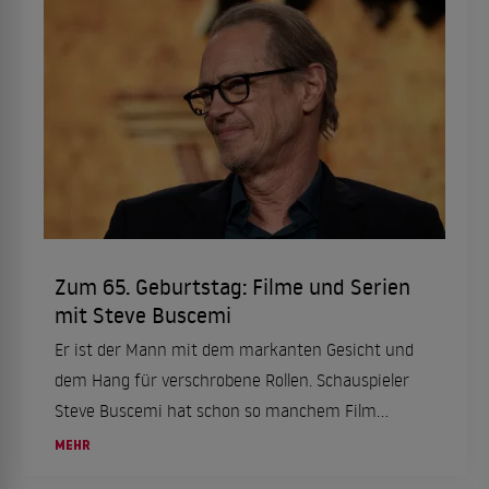
Zum 65. Geburtstag: Filme und Serien
mit Steve Buscemi
Er ist der Mann mit dem markanten Gesicht und
dem Hang für verschrobene Rollen. Schauspieler
Steve Buscemi hat schon so manchem Film
seinen ganz eigenen Stempel aufgedrückt. Am
MEHR
13. Dezember 2022 wird er 65 Jahre alt. Zeit für