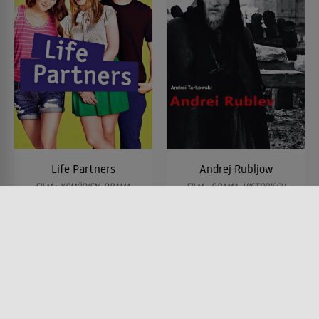
Life Partners
Andrej Rubljow
FILM • KOMÖDIEN, DRAMA,
FILM • DRAMA, HISTORISCH
ROMANTIK
1966 • 183 MIN.
2014 • 95 MIN.
Lesermeinung
Lesermeinung