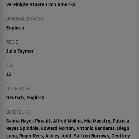
Vereinigte Staaten von Amerika
ORIGINALSPRACHE
Englisch
REGIE
Julie Taymor
FSK
12
UNTERTITEL
Deutsch, Englisch
BESETZUNG
Salma Hayek Pinault, Alfred Molina, Mía Maestro, Patricia
Reyes Spíndola, Edward Norton, Antonio Banderas, Diego
Luna, Roger Rees, Ashley Judd, Saffron Burrows, Geoffrey