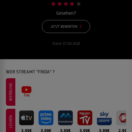
Gesehen?
JETZT BEWERTEN
Stand:
07.08.2026
WER STREAMT "FRIDA" ?
WERBUNG
LEIHEN
3.99€
3.99€
3.99€
3.99€
3.99€
2.99€