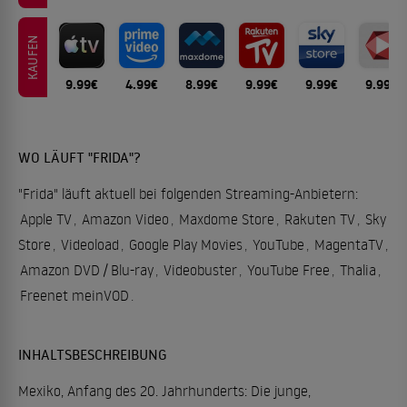
KAUFEN
9.99€
4.99€
8.99€
9.99€
9.99€
9.99€
WO LÄUFT "FRIDA"?
"Frida" läuft aktuell bei folgenden Streaming-Anbietern:
Apple TV
,
Amazon Video
,
Maxdome Store
,
Rakuten TV
,
Sky
Store
,
Videoload
,
Google Play Movies
,
YouTube
,
MagentaTV
,
Amazon DVD / Blu-ray
,
Videobuster
,
YouTube Free
,
Thalia
,
Freenet meinVOD
.
INHALTSBESCHREIBUNG
Mexiko, Anfang des 20. Jahrhunderts: Die junge,