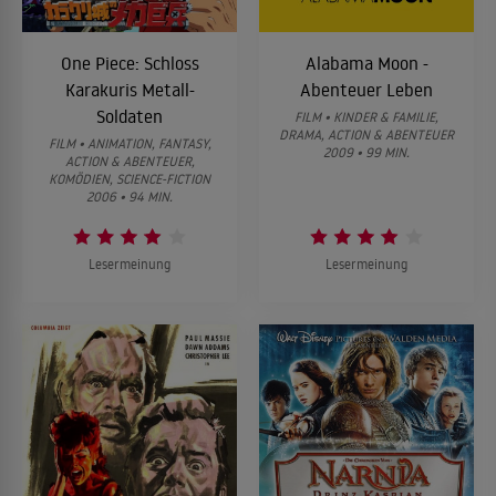
One Piece: Schloss
Alabama Moon -
Karakuris Metall-
Abenteuer Leben
Soldaten
FILM • KINDER & FAMILIE,
DRAMA, ACTION & ABENTEUER
FILM • ANIMATION, FANTASY,
2009 • 99 MIN.
ACTION & ABENTEUER,
KOMÖDIEN, SCIENCE-FICTION
2006 • 94 MIN.
Lesermeinung
Lesermeinung