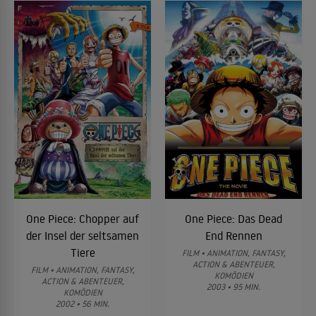
One Piece: Chopper auf
One Piece: Das Dead
der Insel der seltsamen
End Rennen
Tiere
FILM • ANIMATION, FANTASY,
ACTION & ABENTEUER,
FILM • ANIMATION, FANTASY,
KOMÖDIEN
ACTION & ABENTEUER,
2003 • 95 MIN.
KOMÖDIEN
2002 • 56 MIN.