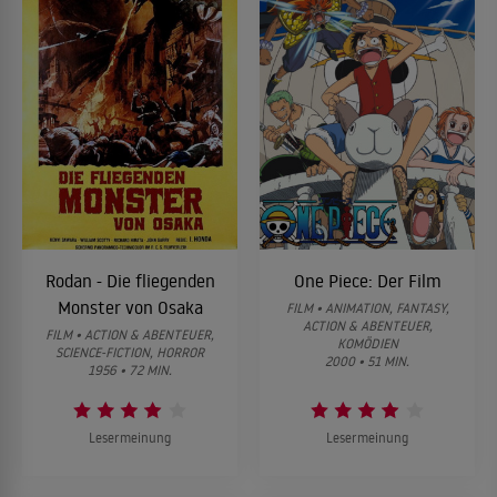
Rodan - Die fliegenden
One Piece: Der Film
Monster von Osaka
FILM • ANIMATION, FANTASY,
ACTION & ABENTEUER,
FILM • ACTION & ABENTEUER,
KOMÖDIEN
SCIENCE-FICTION, HORROR
2000 • 51 MIN.
1956 • 72 MIN.
Lesermeinung
Lesermeinung