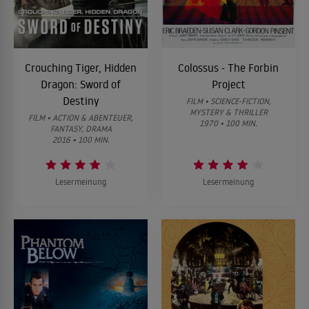
Crouching Tiger, Hidden
Colossus - The Forbin
Dragon: Sword of
Project
Destiny
FILM • SCIENCE-FICTION,
MYSTERY & THRILLER
FILM • ACTION & ABENTEUER,
1970 • 100 MIN.
FANTASY, DRAMA
2016 • 100 MIN.
Lesermeinung
Lesermeinung