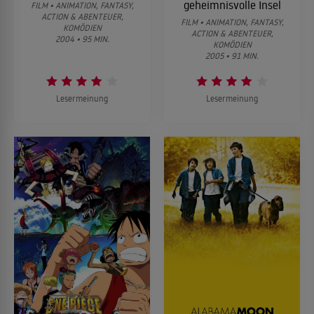
geheimnisvolle Insel
FILM • ANIMATION, FANTASY,
ACTION & ABENTEUER,
FILM • ANIMATION, FANTASY,
KOMÖDIEN
ACTION & ABENTEUER,
2004 • 95 MIN.
KOMÖDIEN
2005 • 91 MIN.
Lesermeinung
Lesermeinung