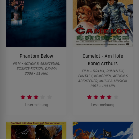
Phantom Below
Camelot - Am Hofe
König Arthurs
FILM • ACTION & ABENTEUER,
SCIENCE-FICTION, DRAMA
FILM • DRAMA, ROMANTIK,
2005 • 91 MIN.
FANTASY, KOMÖDIEN, ACTION &
ABENTEUER, MUSIK & MUSICAL
1967 • 180 MIN.
Lesermeinung
Lesermeinung