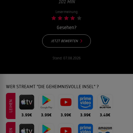
01 MIN
Lesermeinung
Gesehen?
JETZT BEWERTEN
Stand:
07.08.2026
WER STREAMT "DIE GEHEIMNISVOLLE INSEL" ?
LEIHEN
3.99€
3.99€
3.99€
3.99€
3.49€