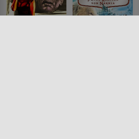
Schlag 12 in London
Die Chroniken von
Narnia: Prinz Kaspian
FILM • HORROR, SCIENCE-
FICTION
von Narnia
1960 • 88 MIN.
FILM • KINDER & FAMILIE,
PRODUZIERT IN EUROPA,
FANTASY, ACTION &
ABENTEUER,
DOKUMENTATIONEN
2008 • 150 MIN.
Lesermeinung
Lesermeinung