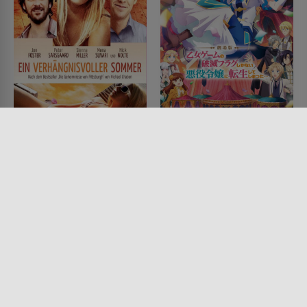
Ein verhängnisvoller
My Next Life as a
Sommer
Villainess: Wie überlebe
ich in einem Dating-
FILM • KOMÖDIEN, DRAMA,
ACTION & ABENTEUER
Game? -The Movie-
2008 • 95 MIN.
FILM • ANIMATION, ROMANTIK,
FANTASY, KOMÖDIEN
2023 • 90 MIN.
Lesermeinung
Lesermeinung