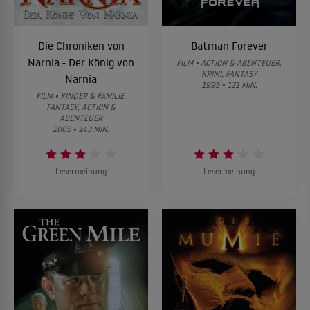
Die Chroniken von
Batman Forever
Narnia - Der König von
FILM • ACTION & ABENTEUER,
KRIMI, FANTASY
Narnia
1995 • 121 MIN.
FILM • KINDER & FAMILIE,
FANTASY, ACTION &
ABENTEUER
2005 • 143 MIN.
Lesermeinung
Lesermeinung