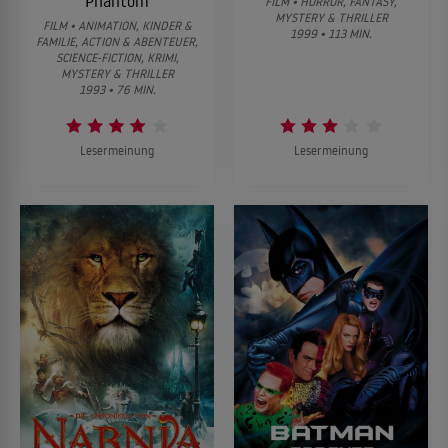
Phantom
FILM • HORROR, FANTASY,
MYSTERY & THRILLER
FILM • ANIMATION, KINDER &
1999 • 113 MIN.
FAMILIE, ACTION & ABENTEUER,
SCIENCE-FICTION, KRIMI,
MYSTERY & THRILLER
1993 • 76 MIN.
Lesermeinung
Lesermeinung