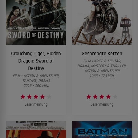
Crouching Tiger, Hidden
Gesprengte Ketten
Dragon: Sword of
FILM • KRIEG & MILITÄR,
DRAMA, MYSTERY & THRILLER,
Destiny
ACTION & ABENTEUER
FILM • ACTION & ABENTEUER,
1963 • 173 MIN.
FANTASY, DRAMA
2016 • 100 MIN.
Lesermeinung
Lesermeinung