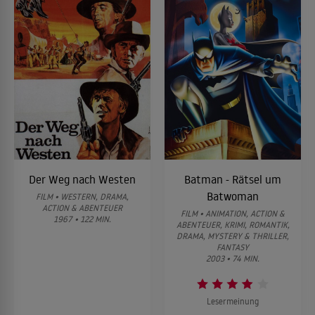
Der Weg nach Westen
Batman - Rätsel um
Batwoman
FILM • WESTERN, DRAMA,
ACTION & ABENTEUER
FILM • ANIMATION, ACTION &
1967 • 122 MIN.
ABENTEUER, KRIMI, ROMANTIK,
DRAMA, MYSTERY & THRILLER,
FANTASY
2003 • 74 MIN.
Lesermeinung