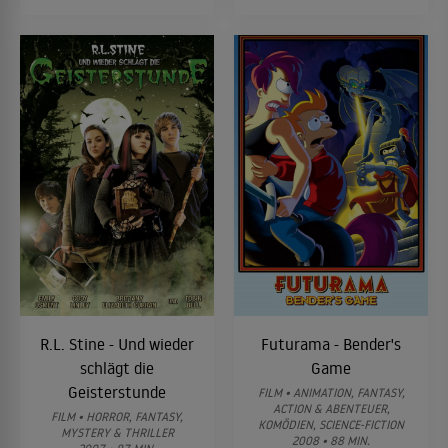
R.L. Stine - Und wieder
Futurama - Bender's
schlägt die
Game
Geisterstunde
FILM • ANIMATION, FANTASY,
ACTION & ABENTEUER,
FILM • HORROR, FANTASY,
KOMÖDIEN, SCIENCE-FICTION
MYSTERY & THRILLER
2008 • 88 MIN.