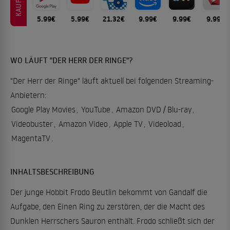
KAUFEN
5.99€
5.99€
21.32€
9.99€
9.99€
9.99€
WO LÄUFT "DER HERR DER RINGE"?
"Der Herr der Ringe" läuft aktuell bei folgenden Streaming-
Anbietern:
Google Play Movies
,
YouTube
,
Amazon DVD / Blu-ray
,
Videobuster
,
Amazon Video
,
Apple TV
,
Videoload
,
MagentaTV
.
INHALTSBESCHREIBUNG
Der junge Hobbit Frodo Beutlin bekommt von Gandalf die
Aufgabe, den Einen Ring zu zerstören, der die Macht des
Dunklen Herrschers Sauron enthält. Frodo schließt sich der