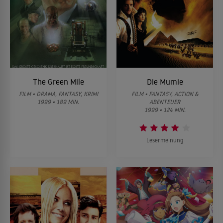
The Green Mile
Die Mumie
FILM • DRAMA, FANTASY, KRIMI
FILM • FANTASY, ACTION &
1999 • 189 MIN.
ABENTEUER
1999 • 124 MIN.
Lesermeinung