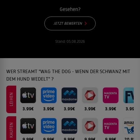
Gesehen?
JETZT BEWERTEN
Stand:
05.08.2026
WER STREAMT "WAG THE DOG - WENN DER SCHWANZ MIT
DEM HUND WEDELT" ?
LEIHEN
3.99€
3.99€
3.99€
3.99€
3.99€
3.99€
KAUFEN
9.99€
9.99€
9.99€
9.99€
9.99€
20.85€