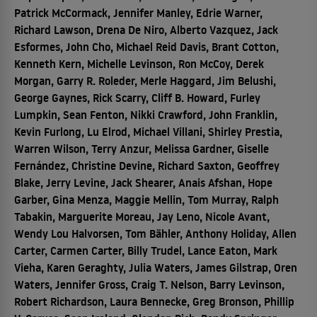
Patrick McCormack, Jennifer Manley, Edrie Warner,
Richard Lawson, Drena De Niro, Alberto Vazquez, Jack
Esformes, John Cho, Michael Reid Davis, Brant Cotton,
Kenneth Kern, Michelle Levinson, Ron McCoy, Derek
Morgan, Garry R. Roleder, Merle Haggard, Jim Belushi,
George Gaynes, Rick Scarry, Cliff B. Howard, Furley
Lumpkin, Sean Fenton, Nikki Crawford, John Franklin,
Kevin Furlong, Lu Elrod, Michael Villani, Shirley Prestia,
Warren Wilson, Terry Anzur, Melissa Gardner, Giselle
Fernández, Christine Devine, Richard Saxton, Geoffrey
Blake, Jerry Levine, Jack Shearer, Anais Afshan, Hope
Garber, Gina Menza, Maggie Mellin, Tom Murray, Ralph
Tabakin, Marguerite Moreau, Jay Leno, Nicole Avant,
Wendy Lou Halvorsen, Tom Bähler, Anthony Holiday, Allen
Carter, Carmen Carter, Billy Trudel, Lance Eaton, Mark
Vieha, Karen Geraghty, Julia Waters, James Gilstrap, Oren
Waters, Jennifer Gross, Craig T. Nelson, Barry Levinson,
Robert Richardson, Laura Bennecke, Greg Bronson, Phillip