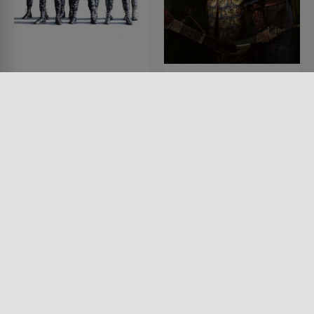
Der Stoff, aus dem die
House of Flying Daggers
Helden sind
FILM • ROMANTIK, ACTION &
ABENTEUER, DRAMA
FILM • DRAMA, HISTORISCH
2004 • 119 MIN.
1983 • 193 MIN.
Lesermeinung
Lesermeinung