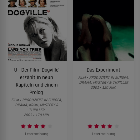
U - Der Film 'Dogville'
Das Experiment
erzählt in neun
FILM • PRODUZIERT IN EUROPA,
DRAMA, MYSTERY & THRILLER
Kapiteln und einem
2001 • 120 MIN.
Prolog.
FILM • PRODUZIERT IN EUROPA,
DRAMA, KRIMI, MYSTERY &
THRILLER
2003 • 178 MIN.
Lesermeinung
Lesermeinung