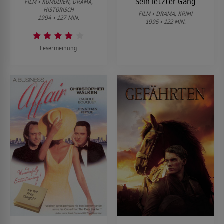
Sein letzter Gang
FILM • KOMÖDIEN, DRAMA,
HISTORISCH
FILM • DRAMA, KRIMI
1994 • 127 MIN.
1995 • 122 MIN.
Lesermeinung