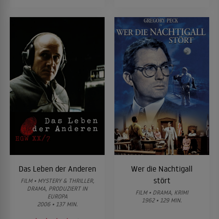
Das Leben der Anderen
Wer die Nachtigall
stört
FILM • MYSTERY & THRILLER,
DRAMA, PRODUZIERT IN
FILM • DRAMA, KRIMI
EUROPA
1962 • 129 MIN.
2006 • 137 MIN.