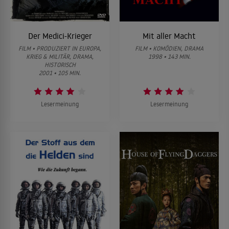
Der Medici-Krieger
Mit aller Macht
FILM • PRODUZIERT IN EUROPA,
FILM • KOMÖDIEN, DRAMA
KRIEG & MILITÄR, DRAMA,
1998 • 143 MIN.
HISTORISCH
2001 • 105 MIN.
Lesermeinung
Lesermeinung