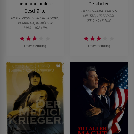
Liebe und andere
Gefährten
Geschäfte
FILM • DRAMA, KRIEG &
MILITÄR, HISTORISCH
FILM • PRODUZIERT IN EUROPA,
2011 • 146 MIN.
ROMANTIK, KOMÖDIEN
1994 • 102 MIN.
Lesermeinung
Lesermeinung