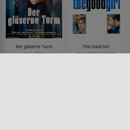
Der gläserne Turm
The Good Girl
FILM • DRAMA
FILM • ROMANTIK, DRAMA,
1957 • 105 MIN.
PRODUZIERT IN EUROPA,
KOMÖDIEN
2002 • 93 MIN.
Lesermeinung
Lesermeinung