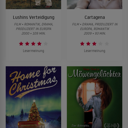
Lushins Verteidigung
Cartagena
FILM • ROMANTIK, DRAMA,
FILM • DRAMA, PRODUZIERT IN
PRODUZIERT IN EUROPA
EUROPA, ROMANTIK
2000 • 109 MIN.
2009 • 93 MIN.
Lesermeinung
Lesermeinung