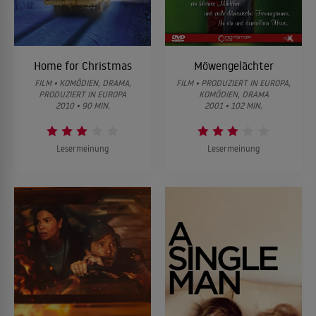
Home for Christmas
Möwengelächter
FILM • KOMÖDIEN, DRAMA,
FILM • PRODUZIERT IN EUROPA,
PRODUZIERT IN EUROPA
KOMÖDIEN, DRAMA
2010 • 90 MIN.
2001 • 102 MIN.
Lesermeinung
Lesermeinung