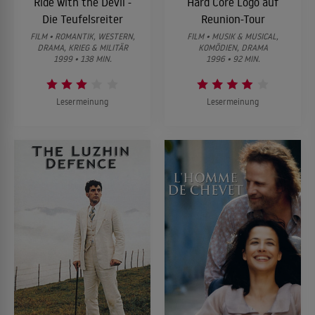
Ride with the Devil -
Hard Core Logo auf
Die Teufelsreiter
Reunion-Tour
FILM • ROMANTIK, WESTERN,
FILM • MUSIK & MUSICAL,
DRAMA, KRIEG & MILITÄR
KOMÖDIEN, DRAMA
1999 • 138 MIN.
1996 • 92 MIN.
Lesermeinung
Lesermeinung