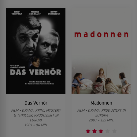
Das Verhör
Madonnen
FILM • DRAMA, KRIMI, MYSTERY
FILM • DRAMA, PRODUZIERT IN
& THRILLER, PRODUZIERT IN
EUROPA
EUROPA
2007 • 125 MIN.
1981 • 84 MIN.