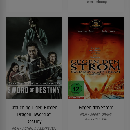
Lesermeinung
Crouching Tiger, Hidden
Gegen den Strom
Dragon: Sword of
FILM • SPORT, DRAMA
2003 • 114 MIN.
Destiny
FILM • ACTION & ABENTEUER,