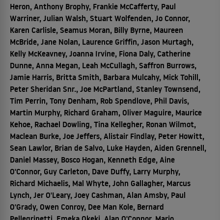
Heron, Anthony Brophy, Frankie McCafferty, Paul
Warriner, Julian Walsh, Stuart Wolfenden, Jo Connor,
Karen Carlisle, Seamus Moran, Billy Byrne, Maureen
McBride, Jane Nolan, Laurence Griffin, Jason Murtagh,
Kelly McKeavney, Joanna Irvine, Fiona Daly, Catherine
Dunne, Anna Megan, Leah McCullagh, Saffron Burrows,
Jamie Harris, Britta Smith, Barbara Mulcahy, Mick Tohill,
Peter Sheridan Snr., Joe McPartland, Stanley Townsend,
Tim Perrin, Tony Denham, Rob Spendlove, Phil Davis,
Martin Murphy, Richard Graham, Oliver Maguire, Maurice
Kehoe, Rachael Dowling, Tina Kellegher, Ronan Wilmot,
Maclean Burke, Joe Jeffers, Alistair Findlay, Peter Howitt,
Sean Lawlor, Brian de Salvo, Luke Hayden, Aiden Grennell,
Daniel Massey, Bosco Hogan, Kenneth Edge, Aine
O'Connor, Guy Carleton, Dave Duffy, Larry Murphy,
Richard Michaelis, Mal Whyte, John Gallagher, Marcus
Lynch, Jer O'Leary, Joey Cashman, Alan Amsby, Paul
O'Grady, Owen Conroy, Dee Man Kole, Bernard
Pellegrinetti, Emeka Okeki, Alan O'Connor, Mario