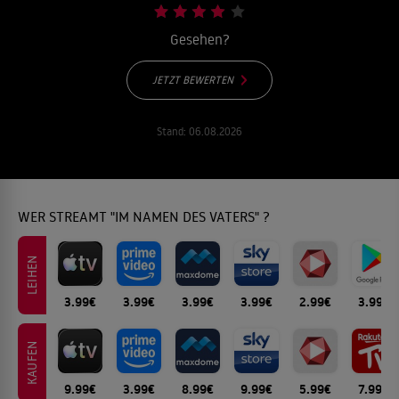
Gesehen?
JETZT BEWERTEN
Stand:
06.08.2026
WER STREAMT "IM NAMEN DES VATERS" ?
LEIHEN
3.99€
3.99€
3.99€
3.99€
2.99€
3.99€
KAUFEN
9.99€
3.99€
8.99€
9.99€
5.99€
7.99€