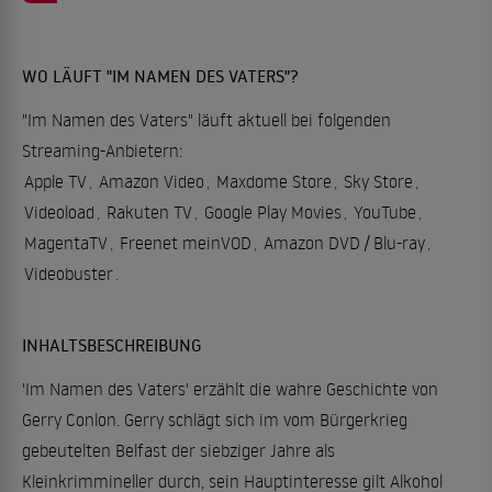
WO LÄUFT "IM NAMEN DES VATERS"?
"Im Namen des Vaters" läuft aktuell bei folgenden
Streaming-Anbietern:
Apple TV
,
Amazon Video
,
Maxdome Store
,
Sky Store
,
Videoload
,
Rakuten TV
,
Google Play Movies
,
YouTube
,
MagentaTV
,
Freenet meinVOD
,
Amazon DVD / Blu-ray
,
Videobuster
.
INHALTSBESCHREIBUNG
'Im Namen des Vaters' erzählt die wahre Geschichte von
Gerry Conlon. Gerry schlägt sich im vom Bürgerkrieg
gebeutelten Belfast der siebziger Jahre als
Kleinkrimmineller durch, sein Hauptinteresse gilt Alkohol