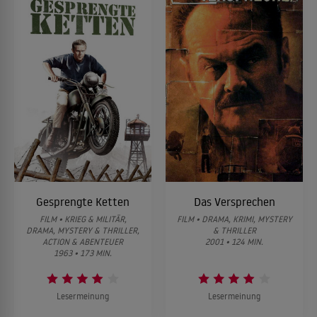
Gesprengte Ketten
Das Versprechen
FILM • KRIEG & MILITÄR,
FILM • DRAMA, KRIMI, MYSTERY
DRAMA, MYSTERY & THRILLER,
& THRILLER
ACTION & ABENTEUER
2001 • 124 MIN.
1963 • 173 MIN.
Lesermeinung
Lesermeinung