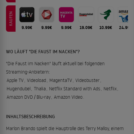
KAUFEN
9.99€
9.99€
9.99€
19.09€
10.99€
24.99€
WO LÄUFT "DIE FAUST IM NACKEN"?
"Die Faust im Nacken" läuft aktuell bei folgenden
Streaming-Anbietern:
Apple TV
,
Videoload
,
MagentaTV
,
Videobuster
,
Hugendubel
,
Thalia
,
Netflix Standard with Ads
,
Netflix
,
Amazon DVD / Blu-ray
,
Amazon Video
.
INHALTSBESCHREIBUNG
Marlon Brando spielt die Hauptrolle des Terry Malloy, einem