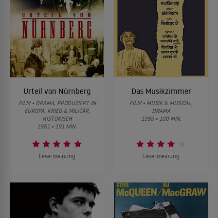
Urteil von Nürnberg
Das Musikzimmer
FILM • DRAMA, PRODUZIERT IN
FILM • MUSIK & MUSICAL,
EUROPA, KRIEG & MILITÄR,
DRAMA
HISTORISCH
1958 • 100 MIN.
1961 • 191 MIN.
Lesermeinung
Lesermeinung