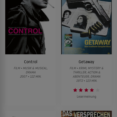
Control
Getaway
FILM • MUSIK & MUSICAL,
FILM • KRIMI, MYSTERY &
DRAMA
THRILLER, ACTION &
2007 • 122 MIN.
ABENTEUER, DRAMA
1972 • 123 MIN.
Lesermeinung