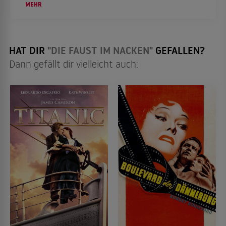
hat dabei Meisterwerke wie "Der Pate" oder
MEHR
"Goodfellas" hervorgebracht. Hier gibt es unsere
Film- und Seri...
HAT DIR
"DIE FAUST IM NACKEN"
GEFALLEN?
Dann gefällt dir vielleicht auch: