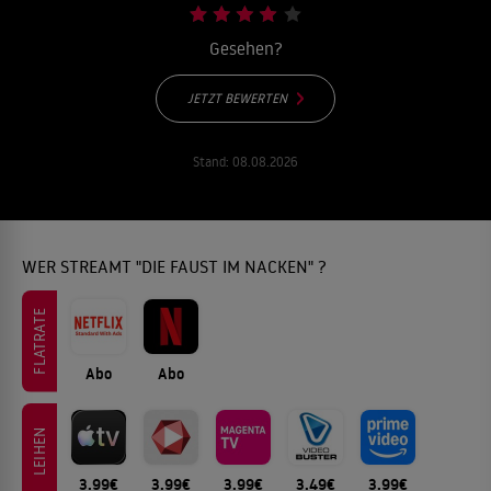
Gesehen?
JETZT BEWERTEN
Stand:
08.08.2026
WER STREAMT "DIE FAUST IM NACKEN" ?
FLATRATE
Abo
Abo
LEIHEN
3.99€
3.99€
3.99€
3.49€
3.99€