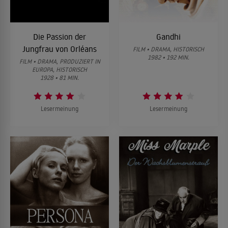
Die Passion der
Gandhi
Jungfrau von Orléans
FILM • DRAMA, HISTORISCH
1982 • 192 MIN.
FILM • DRAMA, PRODUZIERT IN
EUROPA, HISTORISCH
1928 • 81 MIN.
Lesermeinung
Lesermeinung