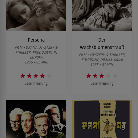
Persona
Der
Wachsblumenstrauß
FILM • DRAMA, MYSTERY &
THRILLER, PRODUZIERT IN
FILM • MYSTERY & THRILLER,
EUROPA
KOMÖDIEN, DRAMA, KRIMI
1966 • 85 MIN.
1963 • 81 MIN.
Lesermeinung
Lesermeinung