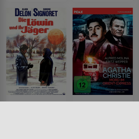
Die Löwin und ihr Jäger
Mord im Orientexpress
FILM • PRODUZIERT IN EUROPA,
FILM • DRAMA, KRIMI, MYSTERY
DRAMA, KRIMI, MYSTERY &
& THRILLER
THRILLER
2001 • 100 MIN.
1973 • 95 MIN.