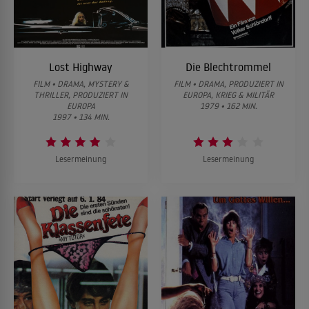
Lost Highway
Die Blechtrommel
FILM • DRAMA, MYSTERY &
FILM • DRAMA, PRODUZIERT IN
THRILLER, PRODUZIERT IN
EUROPA, KRIEG & MILITÄR
EUROPA
1979 • 162 MIN.
1997 • 134 MIN.
Lesermeinung
Lesermeinung