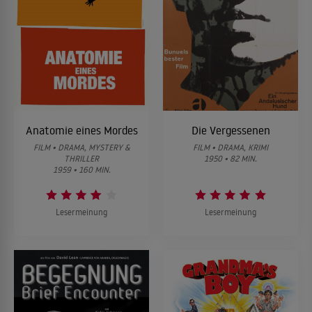
Anatomie eines Mordes
Die Vergessenen
FILM • DRAMA, MYSTERY &
FILM • DRAMA, KRIMI
THRILLER
1950 • 82 MIN.
1959 • 160 MIN.
Lesermeinung
Lesermeinung