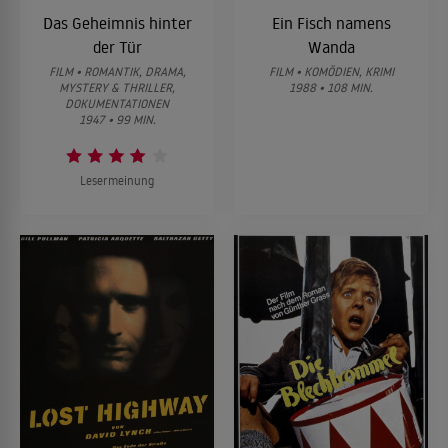
Das Geheimnis hinter
Ein Fisch namens
der Tür
Wanda
FILM • ROMANTIK, DRAMA,
FILM • KOMÖDIEN, KRIMI
MYSTERY & THRILLER,
1988 • 108 MIN.
DOKUMENTATIONEN
1947 • 99 MIN.
Lesermeinung