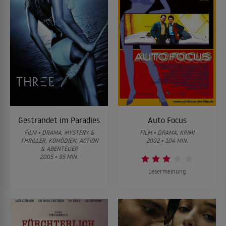
Gestrandet im Paradies
Auto Focus
FILM • DRAMA, MYSTERY &
FILM • DRAMA, KRIMI
THRILLER, KOMÖDIEN, ACTION
2002 • 104 MIN.
& ABENTEUER
2005 • 95 MIN.
Lesermeinung