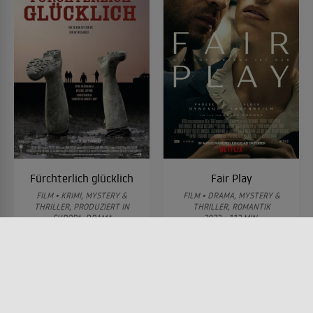
Fürchterlich glücklich
Fair Play
FILM • KRIMI, MYSTERY &
FILM • DRAMA, MYSTERY &
THRILLER, PRODUZIERT IN
THRILLER, ROMANTIK
EUROPA, DRAMA
2023 • 113 MIN.
2008 • 90 MIN.
Lesermeinung
Lesermeinung