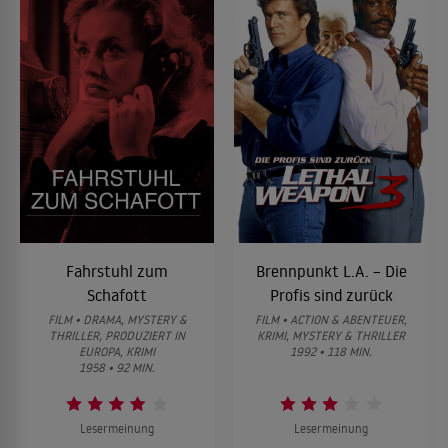
Fahrstuhl zum
Brennpunkt L.A. – Die
Schafott
Profis sind zurück
FILM • DRAMA, MYSTERY &
FILM • ACTION & ABENTEUER,
THRILLER, PRODUZIERT IN
KRIMI, MYSTERY & THRILLER
EUROPA, KRIMI
1992 • 118 MIN.
1958 • 92 MIN.
Lesermeinung
Lesermeinung