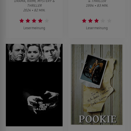
DRAMA, KRIMI, MYSTERY &
& THRILLER
THRILLER
1994 • 83 MIN.
2024 • 82 MIN.
Lesermeinung
Lesermeinung