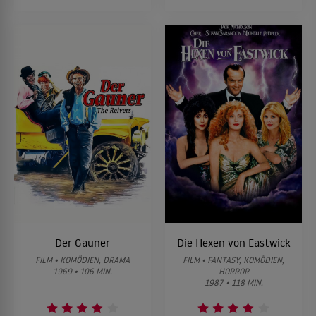
Der Gauner
Die Hexen von Eastwick
FILM • KOMÖDIEN, DRAMA
FILM • FANTASY, KOMÖDIEN,
1969 • 106 MIN.
HORROR
1987 • 118 MIN.