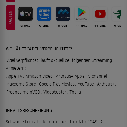
KAUFEN
9.99€
9.99€
9.99€
11.99€
11.99€
9.99€
WO LÄUFT "ADEL VERPFLICHTET"?
"Adel verpflichtet" läuft aktuell bei folgenden Streaming-
Anbietern:
Apple TV
,
Amazon Video
,
Arthaus+ Apple TV channel
,
Maxdome Store
,
Google Play Movies
,
YouTube
,
Arthaus+
,
Freenet meinVOD
,
Videobuster
,
Thalia
.
INHALTSBESCHREIBUNG
Schwarze britische Komödie aus dem Jahr 1949. Der