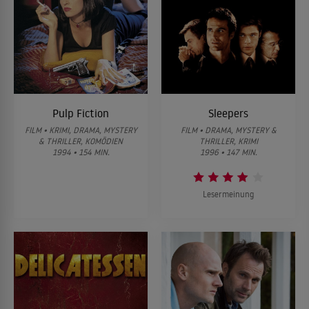
Pulp Fiction
Sleepers
FILM • KRIMI, DRAMA, MYSTERY
FILM • DRAMA, MYSTERY &
& THRILLER, KOMÖDIEN
THRILLER, KRIMI
1994 • 154 MIN.
1996 • 147 MIN.
Lesermeinung