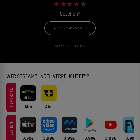
Gesehen?
JETZT BEWERTEN
Stand:
08.08.2026
WER STREAMT "ADEL VERPFLICHTET" ?
FLATRATE
Abo
Abo
LEIHEN
3.99€
3.99€
3.99€
3.99€
3.99€
3.99€