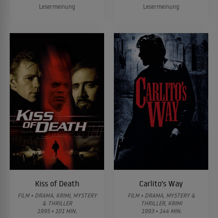
Lesermeinung
Lesermeinung
Kiss of Death
Carlito's Way
FILM • DRAMA, KRIMI, MYSTERY
FILM • DRAMA, MYSTERY &
& THRILLER
THRILLER, KRIMI
1995 • 101 MIN.
1993 • 144 MIN.