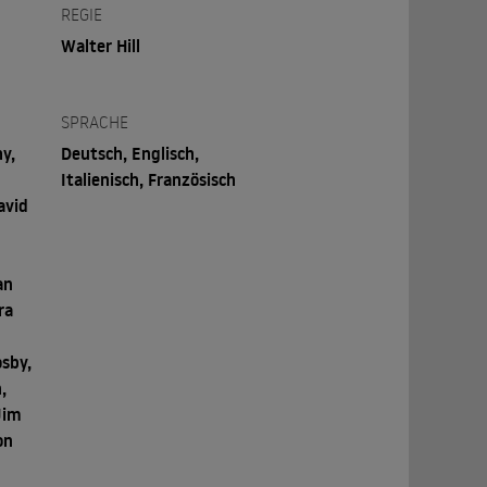
REGIE
Walter Hill
SPRACHE
y,
Deutsch, Englisch,
Italienisch, Französisch
avid
an
ra
osby,
,
Jim
on