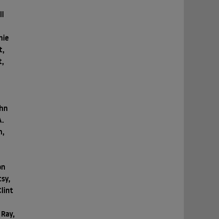
ll
nie
t,
t,
ohn
A.
n,
on
sy,
lint
 Ray,