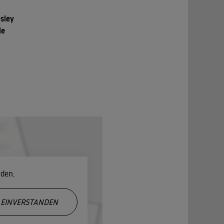
esley
le
rden.
EINVERSTANDEN