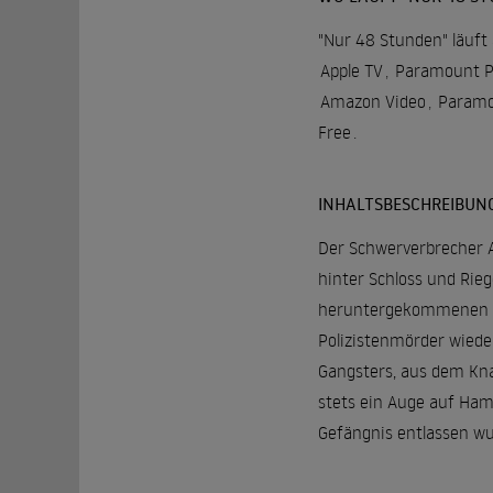
"Nur 48 Stunden" läuft 
Apple TV
,
Paramount P
Amazon Video
,
Paramo
Free
.
INHALTSBESCHREIBUN
Der Schwerverbrecher A
hinter Schloss und Rieg
heruntergekommenen Cop,
Polizistenmörder wiede
Gangsters, aus dem Kna
stets ein Auge auf Ha
Gefängnis entlassen wur