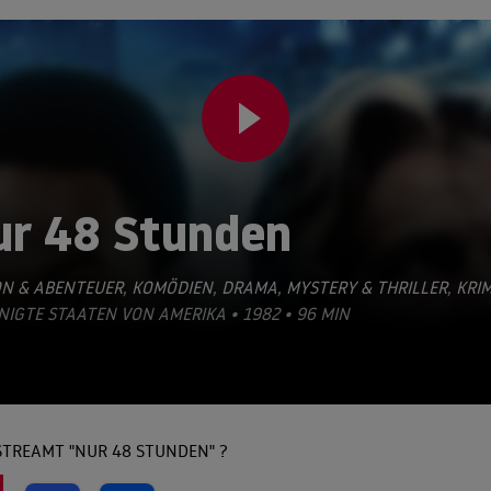
ur 48 Stunden
ON & ABENTEUER
,
KOMÖDIEN
,
DRAMA
,
MYSTERY & THRILLER
,
KRIM
NIGTE STAATEN VON AMERIKA • 1982 • 96 MIN
STREAMT "NUR 48 STUNDEN" ?