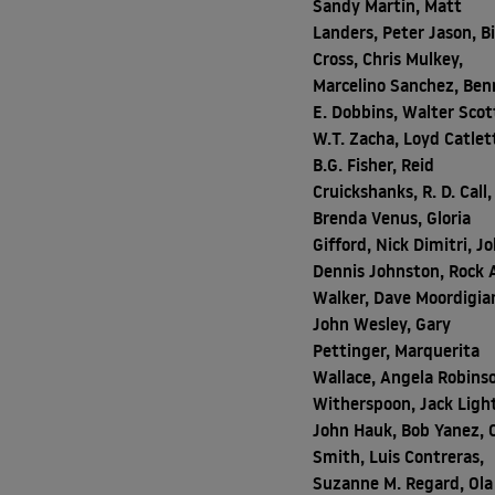
Sandy Martin, Matt
Landers, Peter Jason, Bi
Cross, Chris Mulkey,
Marcelino Sanchez, Ben
E. Dobbins, Walter Scot
W.T. Zacha, Loyd Catlet
B.G. Fisher, Reid
Cruickshanks, R. D. Call,
Brenda Venus, Gloria
Gifford, Nick Dimitri, J
Dennis Johnston, Rock 
Walker, Dave Moordigia
John Wesley, Gary
Pettinger, Marquerita
Wallace, Angela Robins
Witherspoon, Jack Light
John Hauk, Bob Yanez, C
Smith, Luis Contreras,
Suzanne M. Regard, Ola