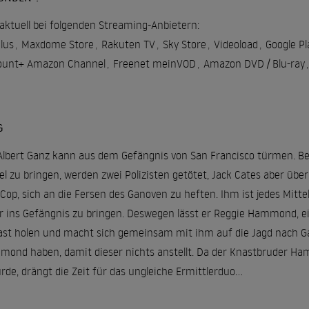
aktuell bei folgenden Streaming-Anbietern:
lus
,
Maxdome Store
,
Rakuten TV
,
Sky Store
,
Videoload
,
Google Pl
unt+ Amazon Channel
,
Freenet meinVOD
,
Amazon DVD / Blu-ray
,
G
lbert Ganz kann aus dem Gefängnis von San Francisco türmen. Be
el zu bringen, werden zwei Polizisten getötet, Jack Cates aber über
 sich an die Fersen des Ganoven zu heften. Ihm ist jedes Mittel 
r ins Gefängnis zu bringen. Deswegen lässt er Reggie Hammond, 
st holen und macht sich gemeinsam mit ihm auf die Jagd nach G
mmond haben, damit dieser nichts anstellt. Da der Knastbruder 
de, drängt die Zeit für das ungleiche Ermittlerduo...