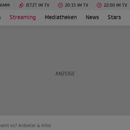
RAMM
JETZT IM TV
20:15 IM TV
22:00 IM TV
s
Streaming
Mediatheken
News
Stars
eamt es? Anbieter & Infos