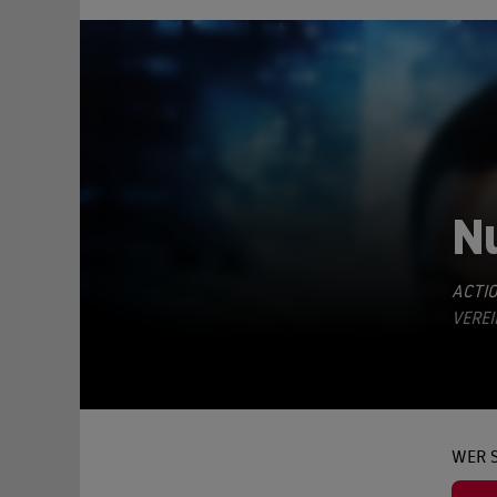
N
TEILEN
ACTI
VEREI
WER 