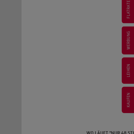
FLATRATE
WERBUNG
LEIHEN
KAUFEN
WO LÄUFT "NUR 48 ST