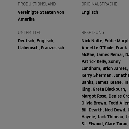
PRODUKTIONSLAND
ORIGINALSPRACHE
Vereinigte Staaten von
Englisch
Amerika
UNTERTITEL
BESETZUNG
Deutsch, Englisch,
Nick Nolte, Eddie Murph
Italienisch, Französisch
Annette O'Toole, Frank
McRae, James Remar, D
Patrick Kelly, Sonny
Landham, Brion James,
Kerry Sherman, Jonath
Banks, James Keane, Ta
King, Greta Blackburn,
Margot Rose, Denise Cr
Olivia Brown, Todd Allen
Bill Dearth, Ned Dowd, 
Haynie, Jack Thibeau, J
St. Elwood, Clare Torao,