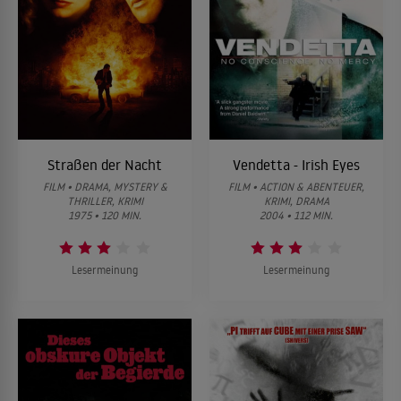
Straßen der Nacht
Vendetta - Irish Eyes
FILM • DRAMA, MYSTERY &
FILM • ACTION & ABENTEUER,
THRILLER, KRIMI
KRIMI, DRAMA
1975 • 120 MIN.
2004 • 112 MIN.
Lesermeinung
Lesermeinung