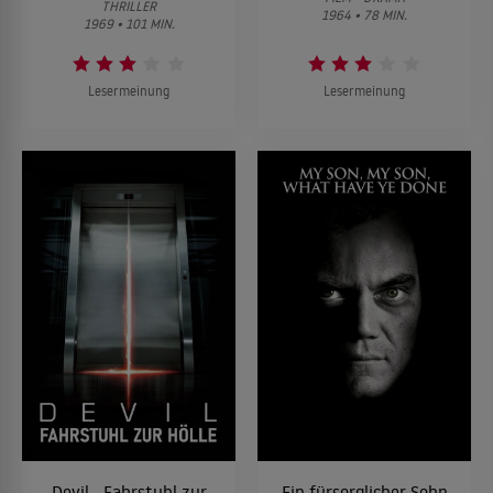
THRILLER
1964 • 78 MIN.
1969 • 101 MIN.
Lesermeinung
Lesermeinung
Devil - Fahrstuhl zur
Ein fürsorglicher Sohn