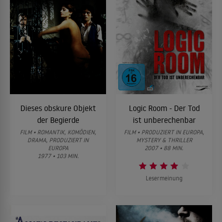
Dieses obskure Objekt
Logic Room - Der Tod
der Begierde
ist unberechenbar
FILM • ROMANTIK, KOMÖDIEN,
FILM • PRODUZIERT IN EUROPA,
DRAMA, PRODUZIERT IN
MYSTERY & THRILLER
EUROPA
2007 • 88 MIN.
1977 • 103 MIN.
Lesermeinung