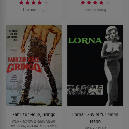
Lesermeinung
Lesermeinung
Fahr zur Hölle, Gringo
Lorna - Zuviel für einen
Mann
FILM • ACTION & ABENTEUER,
WESTERN, DRAMA, MYSTERY &
FILM • DRAMA