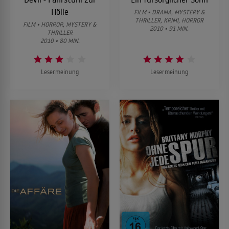
Hölle
FILM • DRAMA, MYSTERY &
THRILLER, KRIMI, HORROR
FILM • HORROR, MYSTERY &
2010 • 91 MIN.
THRILLER
2010 • 80 MIN.
Lesermeinung
Lesermeinung