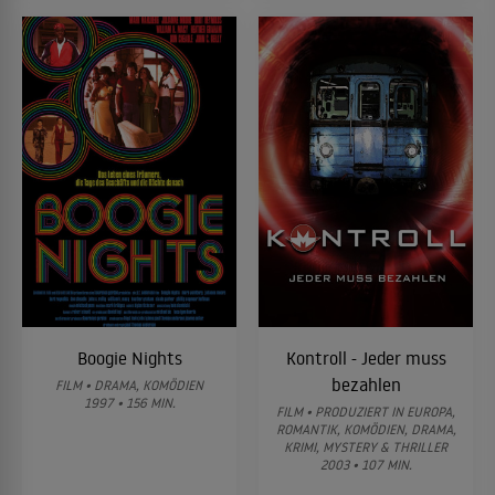
Boogie Nights
Kontroll - Jeder muss
bezahlen
FILM • DRAMA, KOMÖDIEN
1997 • 156 MIN.
FILM • PRODUZIERT IN EUROPA,
ROMANTIK, KOMÖDIEN, DRAMA,
KRIMI, MYSTERY & THRILLER
2003 • 107 MIN.