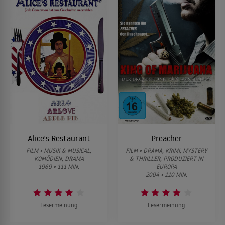
Alice's Restaurant
Preacher
FILM • MUSIK & MUSICAL,
FILM • DRAMA, KRIMI, MYSTERY
KOMÖDIEN, DRAMA
& THRILLER, PRODUZIERT IN
1969 • 111 MIN.
EUROPA
2004 • 110 MIN.
Lesermeinung
Lesermeinung