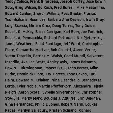
Teddy Coluca, Frank Girardeau, Joseph Coffey, Jose Edwin
Soto, Greg Wilson, Ed Koch, Fred Burrell, Mike Massimino,
Edward Conlon, Sharon Wilkins, Ross Brodar, Francis
Toumbakaris, Hoon Lee, Barbara Ann Davison, Irwin Gray,
Luigi Scorcia, Miriam Cruz, Doug Torres, Tony Guida,
Robert G. McKay, Blaise Corrigan, Karl Bury, Joe Forbrich,
Robert A. Pennacchia, Richard Petrocelli, Nik Pjeternikaj,
Jamal Weathers, Elliot Santiago, Jeff Ward, Christopher
Place, Samantha MacIvor, Bob Colletti, Aaron Vexler,
Victor Tatarkin, Patrick M. Walsh, Coati Mundi, Salvatore
Inzerillo, Ava Lee Scott, Ashley Avis, James Balsamo,
Edwin J. Birmingham, Robert Bizik, John Borras, Mike
Burke, Dominick Cicco, J.W. Cortes, Tony Devon, Turi
Haim, Edward M. Kelahan, Nina Lisandrello, Bernadette
Lords, Tyler Noble, Martin Pfefferkorn, Alexandra Tejeda
Rieloff, Aaron Scotti, Sybelle Silverphoenix, Christopher
Stadulis, Marky Mark, Douglas J. Aguirre, Erin Deighan,
Gina Hernandez, Philip E Jones, Robert Nardi, Loukas
Papas, Marilyn Salisbury, Kristen Schiano, Richard