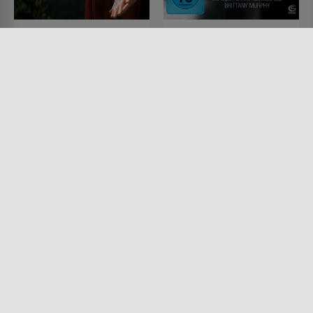
Die Affäre
Ohne jede Spur
FILM • PRODUZIERT IN EUROPA,
FILM • DRAMA, MYSTERY &
ROMANTIK, DRAMA, KRIMI
THRILLER
2009 • 85 MIN.
2010 • 88 MIN.
Lesermeinung
Lesermeinung