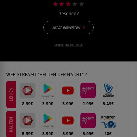
Gesehen?
JETZT BEWERTEN
Stand:
08.08.2026
WER STREAMT "HELDEN DER NACHT" ?
LEIHEN
2.99€
3.99€
3.99€
2.99€
3.49€
KAUFEN
5.99€
8.99€
8.99€
5.99€
10€