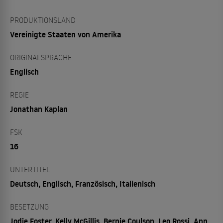
PRODUKTIONSLAND
Vereinigte Staaten von Amerika
ORIGINALSPRACHE
Englisch
REGIE
Jonathan Kaplan
FSK
16
UNTERTITEL
Deutsch, Englisch, Französisch, Italienisch
BESETZUNG
Jodie Foster, Kelly McGillis, Bernie Coulson, Leo Rossi, Ann