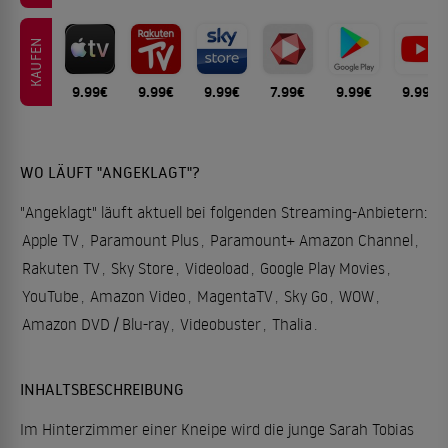
KAUFEN
9.99€
9.99€
9.99€
7.99€
9.99€
9.99€
WO LÄUFT "ANGEKLAGT"?
"Angeklagt" läuft aktuell bei folgenden Streaming-Anbietern:
Apple TV
,
Paramount Plus
,
Paramount+ Amazon Channel
,
Rakuten TV
,
Sky Store
,
Videoload
,
Google Play Movies
,
YouTube
,
Amazon Video
,
MagentaTV
,
Sky Go
,
WOW
,
Amazon DVD / Blu-ray
,
Videobuster
,
Thalia
.
INHALTSBESCHREIBUNG
Im Hinterzimmer einer Kneipe wird die junge Sarah Tobias