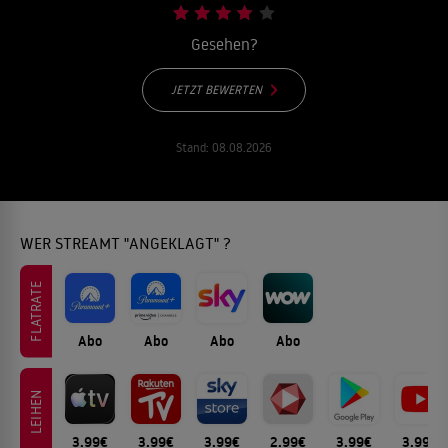
Gesehen?
JETZT BEWERTEN
Stand:
08.08.2026
WER STREAMT "ANGEKLAGT" ?
FLATRATE
Abo
Abo
Abo
Abo
LEIHEN
3.99€
3.99€
3.99€
2.99€
3.99€
3.99€