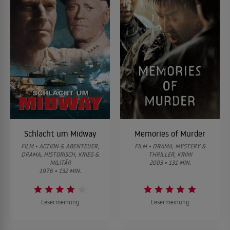
Schlacht um Midway
Memories of Murder
FILM • ACTION & ABENTEUER,
FILM • DRAMA, MYSTERY &
DRAMA, HISTORISCH, KRIEG &
THRILLER, KRIMI
MILITÄR
2003 • 131 MIN.
1976 • 132 MIN.
Lesermeinung
Lesermeinung