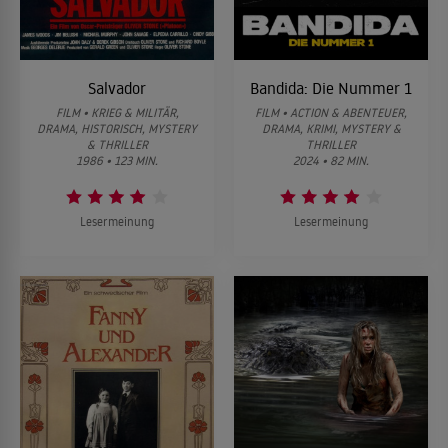
Salvador
Bandida: Die Nummer 1
FILM • KRIEG & MILITÄR,
FILM • ACTION & ABENTEUER,
DRAMA, HISTORISCH, MYSTERY
DRAMA, KRIMI, MYSTERY &
& THRILLER
THRILLER
1986 • 123 MIN.
2024 • 82 MIN.
Lesermeinung
Lesermeinung