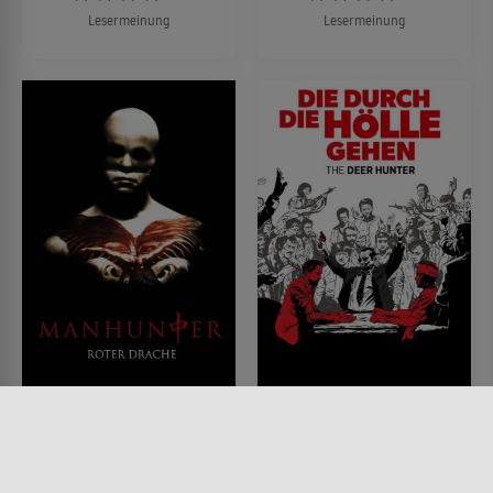
Lesermeinung
Lesermeinung
Blutmond
Die durch die Hölle
gehen
FILM • KRIMI, MYSTERY &
THRILLER, HORROR
FILM • DRAMA, KRIEG & MILITÄR
1986 • 120 MIN.
1978 • 183 MIN.