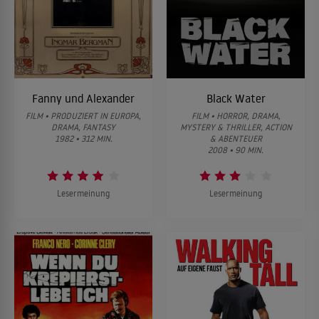
Fanny und Alexander
Black Water
FILM • PRODUZIERT IN EUROPA,
FILM • HORROR, DRAMA,
DRAMA, FANTASY
MYSTERY & THRILLER, ACTION
1982 • 312 MIN.
& ABENTEUER
2008 • 90 MIN.
Lesermeinung
Lesermeinung