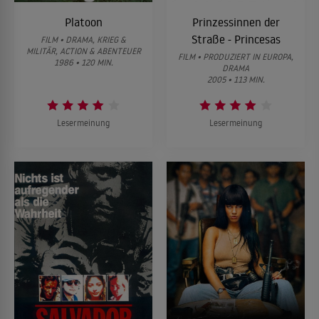
Platoon
Prinzessinnen der
Straße - Princesas
FILM • DRAMA, KRIEG &
MILITÄR, ACTION & ABENTEUER
FILM • PRODUZIERT IN EUROPA,
1986 • 120 MIN.
DRAMA
2005 • 113 MIN.
Lesermeinung
Lesermeinung