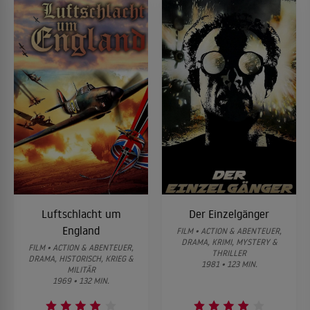
Luftschlacht um
Der Einzelgänger
England
FILM • ACTION & ABENTEUER,
DRAMA, KRIMI, MYSTERY &
FILM • ACTION & ABENTEUER,
THRILLER
DRAMA, HISTORISCH, KRIEG &
1981 • 123 MIN.
MILITÄR
1969 • 132 MIN.