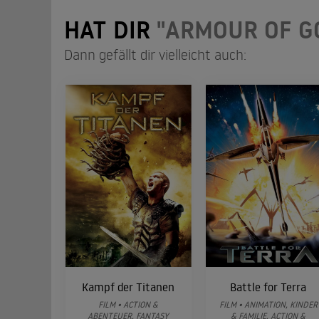
HAT DIR
"ARMOUR OF GO
Dann gefällt dir vielleicht auch:
Kampf der Titanen
Battle for Terra
FILM • ACTION &
FILM • ANIMATION, KINDER
ABENTEUER, FANTASY
& FAMILIE, ACTION &