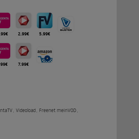
.99€
2.99€
5.99€
.99€
7.99€
ntaTV
,
Videoload
,
Freenet meinVOD
,