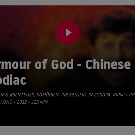
rmour of God - Chinese
odiac
ON & ABENTEUER
,
KOMÖDIEN
,
PRODUZIERT IN EUROPA
,
KRIMI
• CH
ONG • 2012 • 123 MIN