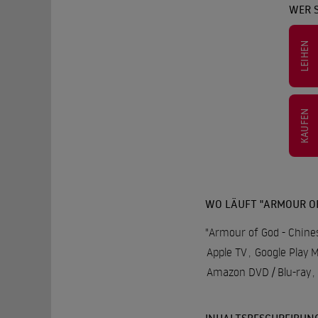
WER S
LEIHEN
KAUFEN
WO LÄUFT "ARMOUR OF
"Armour of God - Chines
Apple TV
,
Google Play 
Amazon DVD / Blu-ray
,