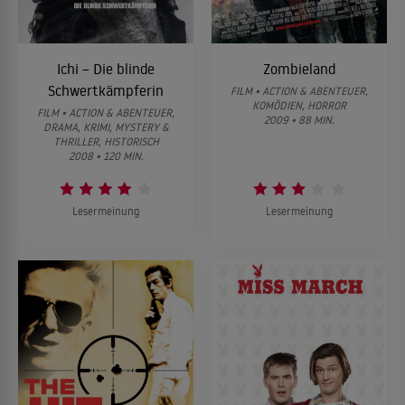
Ichi – Die blinde
Zombieland
Schwertkämpferin
FILM • ACTION & ABENTEUER,
KOMÖDIEN, HORROR
FILM • ACTION & ABENTEUER,
2009 • 88 MIN.
DRAMA, KRIMI, MYSTERY &
THRILLER, HISTORISCH
2008 • 120 MIN.
Lesermeinung
Lesermeinung