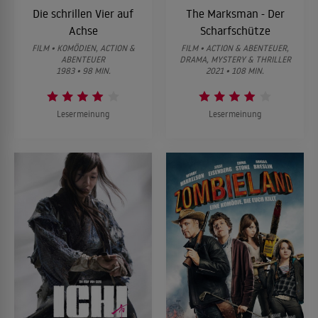
Die schrillen Vier auf
The Marksman - Der
Achse
Scharfschütze
FILM • KOMÖDIEN, ACTION &
FILM • ACTION & ABENTEUER,
ABENTEUER
DRAMA, MYSTERY & THRILLER
1983 • 98 MIN.
2021 • 108 MIN.
Lesermeinung
Lesermeinung