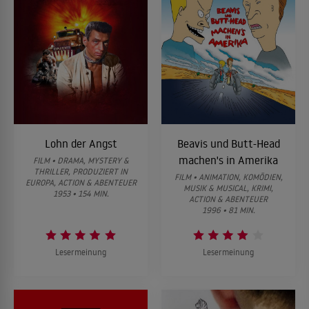
Lohn der Angst
Beavis und Butt-Head
machen's in Amerika
FILM • DRAMA, MYSTERY &
THRILLER, PRODUZIERT IN
FILM • ANIMATION, KOMÖDIEN,
EUROPA, ACTION & ABENTEUER
MUSIK & MUSICAL, KRIMI,
1953 • 154 MIN.
ACTION & ABENTEUER
1996 • 81 MIN.
Lesermeinung
Lesermeinung