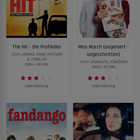
The Hit - Die Profikiller
Miss March (ungeniert -
ungeschnitten)
FILM • DRAMA, KRIMI, MYSTERY
& THRILLER
FILM • ROMANTIK, KOMÖDIEN
1984 • 98 MIN.
2009 • 93 MIN.
Lesermeinung
Lesermeinung