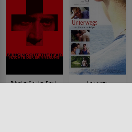
Bringing Out the Dead -
Unterwegs
Nächte der Erinnerung
FILM • DRAMA, PRODUZIERT IN
EUROPA
FILM • DRAMA, MYSTERY &
2004 • 89 MIN.
THRILLER
1999 • 121 MIN.
Lesermeinung
Lesermeinung