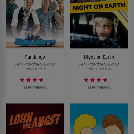
Fandango
Night on Earth
FILM • KOMÖDIEN, DRAMA
FILM • KOMÖDIEN, DRAMA
1985 • 91 MIN.
1991 • 129 MIN.
Lesermeinung
Lesermeinung