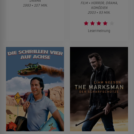
DRAMA
FILM • HORROR, DRAMA,
1993 • 107 MIN.
KOMÖDIEN
2003 • 93 MIN.
Lesermeinung