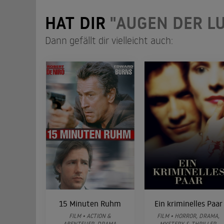
HAT DIR
"AUGEN DER L
Dann gefällt dir vielleicht auch:
15 Minuten Ruhm
Ein kriminelles Paar
FILM • ACTION &
FILM • HORROR, DRAMA,
ABENTEUER, DRAMA,
MYSTERY & THRILLER,