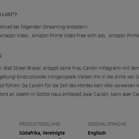
 LUST"?
aktuell bei folgenden Streaming-Anbietern:
Amazon Video
,
Amazon Prime Video Free with Ads
,
Amazon Prime 
G
er Wall Street Broker, ertappt seine Frau Carolin inflagranti mit d
eltung! Eindrucksvolle Intrigenspiele treiben ihn in die Arme von S
od führen. Da Carolin für die Zeit des Mordes kein Alibi vorweisen
Mord an Jobeth in Sottos Haus entlastet zwar Carolin, kann aber C
PRODUKTIONSLAND
ORIGINALSPRACHE
Südafrika, Vereinigte
Englisch