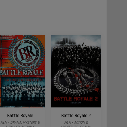
Battle Royale
Battle Royale 2
FILM • DRAMA, MYSTERY &
FILM • ACTION &
THRILLER, ACTION &
ABENTEUER, DRAMA,