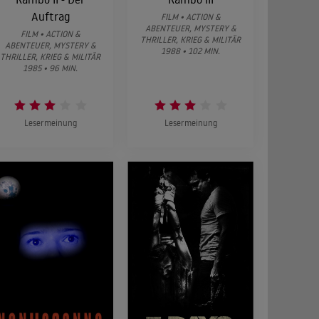
Auftrag
FILM • ACTION &
ABENTEUER, MYSTERY &
FILM • ACTION &
THRILLER, KRIEG & MILITÄR
ABENTEUER, MYSTERY &
1988 • 102 MIN.
THRILLER, KRIEG & MILITÄR
1985 • 96 MIN.
Lesermeinung
Lesermeinung