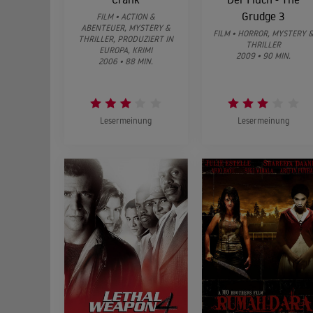
Grudge 3
FILM • ACTION &
ABENTEUER, MYSTERY &
FILM • HORROR, MYSTERY 
THRILLER, PRODUZIERT IN
THRILLER
EUROPA, KRIMI
2009 • 90 MIN.
2006 • 88 MIN.
Lesermeinung
Lesermeinung