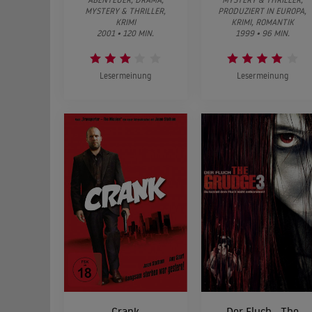
MYSTERY & THRILLER,
PRODUZIERT IN EUROPA,
KRIMI
KRIMI, ROMANTIK
2001 • 120 MIN.
1999 • 96 MIN.
Lesermeinung
Lesermeinung
Crank
Der Fluch - The