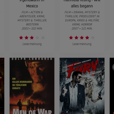
Mexico
alles begann
&
FILM • ACTION &
FILM • DRAMA, MYSTERY &
ABENTEUER, KRIMI,
THRILLER, PRODUZIERT IN
MYSTERY & THRILLER,
EUROPA, KRIEG & MILITÄR,
WESTERN
KRIMI, HORROR
2003 • 102 MIN.
2007 • 121 MIN.
Lesermeinung
Lesermeinung