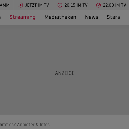
RAMM
JETZT IM TV
20:15 IM TV
22:00 IM TV
s
Streaming
Mediatheken
News
Stars
amt es? Anbieter & Infos