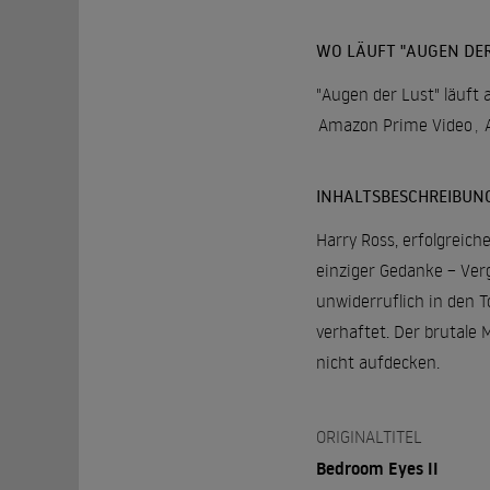
WO LÄUFT "AUGEN DER
"Augen der Lust" läuft 
Amazon Prime Video
,
INHALTSBESCHREIBUN
Harry Ross, erfolgreich
einziger Gedanke – Verg
unwiderruflich in den T
verhaftet. Der brutale 
nicht aufdecken.
ORIGINALTITEL
Bedroom Eyes II