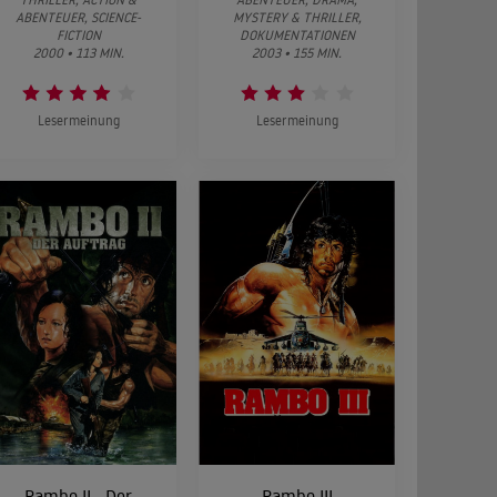
ABENTEUER, SCIENCE-
MYSTERY & THRILLER,
FICTION
DOKUMENTATIONEN
2000 • 113 MIN.
2003 • 155 MIN.
Lesermeinung
Lesermeinung
Rambo II - Der
Rambo III