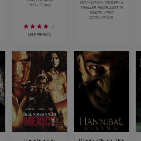
FILM • DRAMA, MYSTERY &
1955 • 93 MIN.
THRILLER, PRODUZIERT IN
EUROPA, KRIMI
2000 • 77 MIN.
Lesermeinung
Irgendwann in
Hannibal Rising - Wie