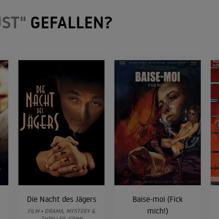
UST"
GEFALLEN?
Die Nacht des Jägers
Baise-moi (Fick
mich!)
FILM • DRAMA, MYSTERY &
THRILLER, KRIMI