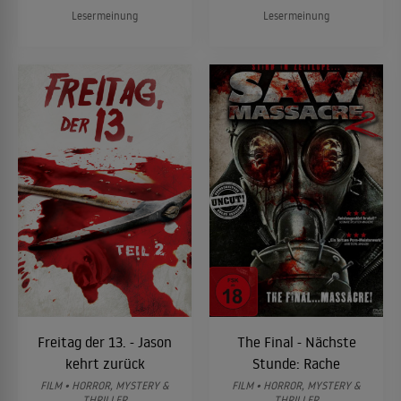
Lesermeinung
Lesermeinung
Freitag der 13. - Jason
The Final - Nächste
kehrt zurück
Stunde: Rache
FILM • HORROR, MYSTERY &
FILM • HORROR, MYSTERY &
THRILLER
THRILLER