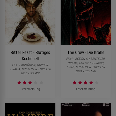
Bitter Feast - Blutiges
The Crow - Die Krähe
Kochduell
FILM • ACTION & ABENTEUER,
DRAMA, FANTASY, HORROR,
FILM • KOMÖDIEN, HORROR,
KRIMI, MYSTERY & THRILLER
DRAMA, MYSTERY & THRILLER
1994 • 102 MIN.
2010 • 95 MIN.
Lesermeinung
Lesermeinung