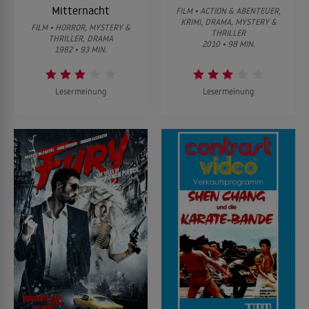
Mitternacht
FILM • ACTION & ABENTEUER,
KRIMI, DRAMA, MYSTERY &
FILM • HORROR, MYSTERY &
THRILLER
THRILLER, DRAMA
2010 • 98 MIN.
1982 • 93 MIN.
Lesermeinung
Lesermeinung