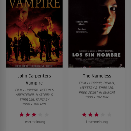
John Carpenters
The Nameless
Vampire
FILM • HORROR, DRAMA,
MYSTERY & THRILLER,
FILM • HORROR, ACTION &
PRODUZIERT IN EUROPA
ABENTEUER, MYSTERY &
1999 • 102 MIN.
THRILLER, FANTASY
1998 • 108 MIN.
Lesermeinung
Lesermeinung