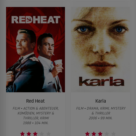
Red Heat
Karla
FILM • ACTION & ABENTEUER,
FILM • DRAMA, KRIMI, MYSTERY
KOMÖDIEN, MYSTERY &
& THRILLER
THRILLER, KRIMI
2006 • 99 MIN.
1988 • 104 MIN.