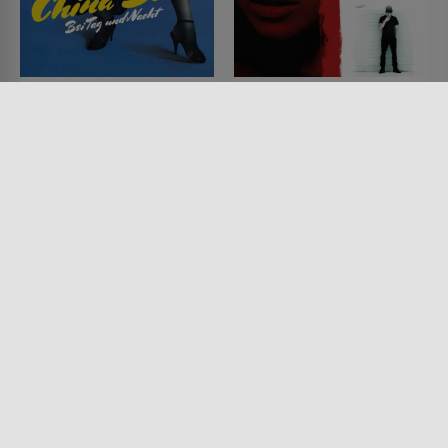
China Blue bei Tag und
Red White & Blue
Nacht
FILM • DRAMA, MYSTERY &
THRILLER, HORROR
FILM • ROMANTIK, DRAMA,
2010 • 102 MIN.
MYSTERY & THRILLER, KRIMI
1984 • 107 MIN.
Lesermeinung
Lesermeinung