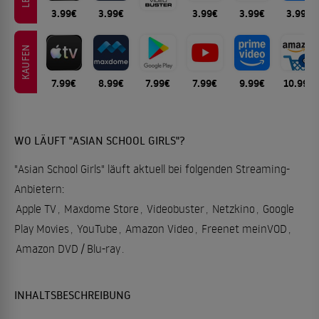
3.99€
3.99€
3.99€
3.99€
3.99€
KAUFEN
7.99€
8.99€
7.99€
7.99€
9.99€
10.99€
WO LÄUFT "ASIAN SCHOOL GIRLS"?
"Asian School Girls" läuft aktuell bei folgenden Streaming-
Anbietern:
Apple TV
,
Maxdome Store
,
Videobuster
,
Netzkino
,
Google
Play Movies
,
YouTube
,
Amazon Video
,
Freenet meinVOD
,
Amazon DVD / Blu-ray
.
INHALTSBESCHREIBUNG