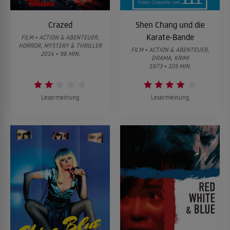
Crazed
Shen Chang und die
Karate-Bande
FILM • ACTION & ABENTEUER,
HORROR, MYSTERY & THRILLER
FILM • ACTION & ABENTEUER,
2014 • 98 MIN.
DRAMA, KRIMI
1973 • 105 MIN.
Lesermeinung
Lesermeinung