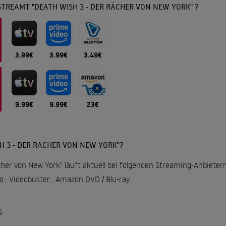
TREAMT "DEATH WISH 3 - DER RÄCHER VON NEW YORK" ?
3.99€
3.99€
3.49€
9.99€
9.99€
23€
H 3 - DER RÄCHER VON NEW YORK"?
her von New York" läuft aktuell bei folgenden Streaming-Anbietern
o
,
Videobuster
,
Amazon DVD / Blu-ray
.
G