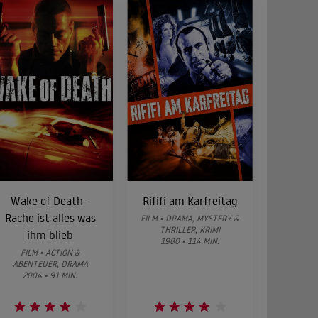
Wake of Death -
Rififi am Karfreitag
Rache ist alles was
FILM • DRAMA, MYSTERY &
THRILLER, KRIMI
ihm blieb
1980 • 114 MIN.
FILM • ACTION &
ABENTEUER, DRAMA
2004 • 91 MIN.