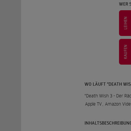
WER S
LEIHEN
KAUFEN
WO LÄUFT "DEATH WIS
"Death Wish 3 - Der Räc
Apple TV
,
Amazon Vide
INHALTSBESCHREIBUN