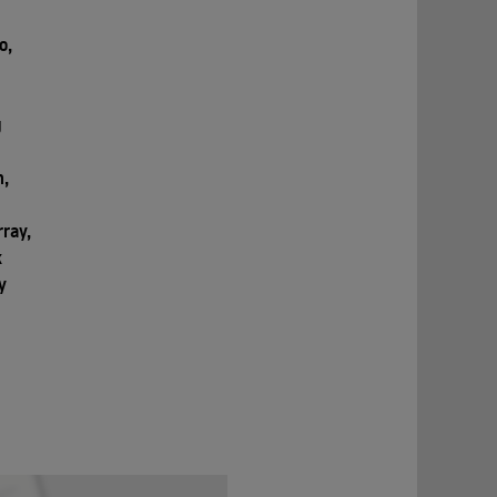
o,
y
g
n,
ray,
k
y