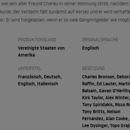
, wie sein alter Freund Charley in seiner Wohnung stirbt, nachdem
de. Der Verdacht fällt zunächst auf Kersey und er wird verhafte
or: Er wird freigelassen, wenn er so viele Gangmitglieder wie möglc
PRODUKTIONSLAND
ORIGINALSPRACHE
Vereinigte Staaten von
Englisch
Amerika
UNTERTITEL
BESETZUNG
Französisch, Deutsch,
Charles Bronson, Debor
Englisch, Italienisch
Raffin, Ed Lauter, Marti
Balsam, Gavan O'Herlihy
Kirk Taylor, Alex Winter,
Tony Spiridakis, Ricco R
Tony Britts, Nelson
Fernandez, Alan Cooke,
Lee Dysinger, Topo Graj