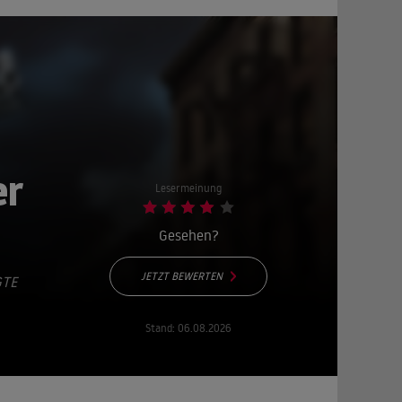
er
Lesermeinung
Gesehen?
JETZT BEWERTEN
GTE
Stand:
06.08.2026