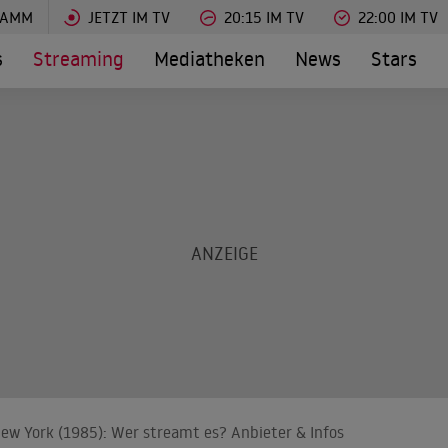
RAMM
JETZT IM TV
20:15 IM TV
22:00 IM TV
s
Streaming
Mediatheken
News
Stars
ew York (1985): Wer streamt es? Anbieter & Infos