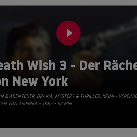
eath Wish 3 - Der Räch
on New York
ON & ABENTEUER
,
DRAMA
,
MYSTERY & THRILLER
,
KRIMI
• VEREINI
EN VON AMERIKA • 1985 • 92 MIN