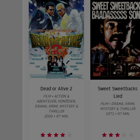
Dead or Alive 2
Sweet Sweetbacks
Lied
FILM • ACTION &
ABENTEUER, KOMÖDIEN,
FILM • DRAMA, KRIMI,
DRAMA, KRIMI, MYSTERY &
MYSTERY & THRILLER
THRILLER
1971 • 97 MIN.
2000 • 97 MIN.