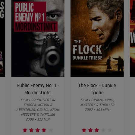
Public Enemy No. 1 -
The Flock - Dunkle
Mordinstinkt
Triebe
FILM • PRODUZIERT IN
FILM • DRAMA, KRIMI,
EUROPA, ACTION &
MYSTERY & THRILLER
ABENTEUER, DRAMA, KRIMI,
2007 • 105 MIN.
MYSTERY & THRILLER
2008 • 113 MIN.