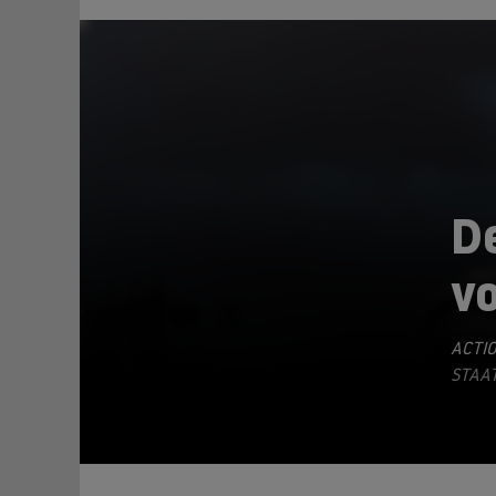
D
v
TEILEN
ACTI
STAAT