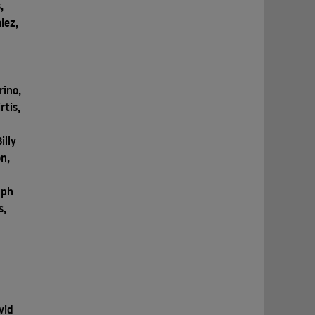
,
lez,
rino,
rtis,
illy
on,
lph
s,
vid