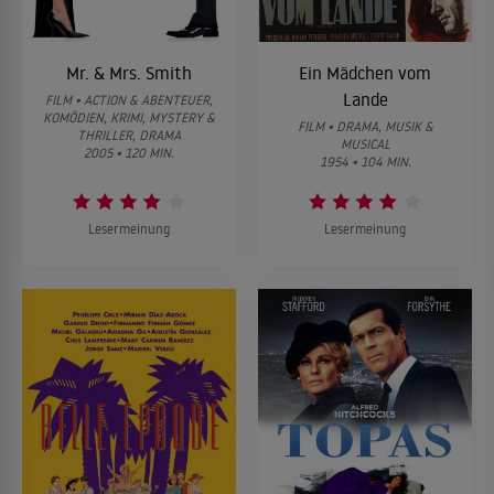
Mr. & Mrs. Smith
Ein Mädchen vom
Lande
FILM • ACTION & ABENTEUER,
KOMÖDIEN, KRIMI, MYSTERY &
FILM • DRAMA, MUSIK &
THRILLER, DRAMA
MUSICAL
2005 • 120 MIN.
1954 • 104 MIN.
Lesermeinung
Lesermeinung