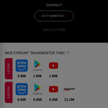
Gesehen?
JETZT BEWERTEN
Stand:
27.07.2026
WER STREAMT "BAHNWÄRTER THIEL" ?
LEIHEN
3.99€
1.99€
1.99€
KAUFEN
8.99€
6.99€
6.99€
21.19€