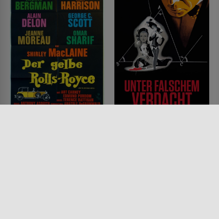
Der gelbe Rolls-Royce
Unter falschem
Verdacht
FILM • ROMANTIK, KOMÖDIEN,
DRAMA
FILM • PRODUZIERT IN EUROPA,
1964 • 122 MIN.
DRAMA, KRIMI, MYSTERY &
THRILLER
1947 • 108 MIN.
Lesermeinung
Lesermeinung