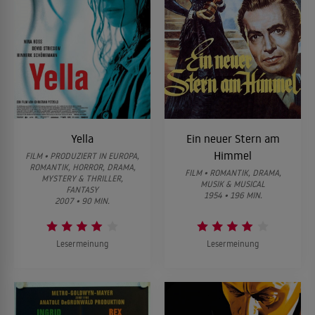
Yella
Ein neuer Stern am
Himmel
FILM • PRODUZIERT IN EUROPA,
ROMANTIK, HORROR, DRAMA,
FILM • ROMANTIK, DRAMA,
MYSTERY & THRILLER,
MUSIK & MUSICAL
FANTASY
1954 • 196 MIN.
2007 • 90 MIN.
Lesermeinung
Lesermeinung