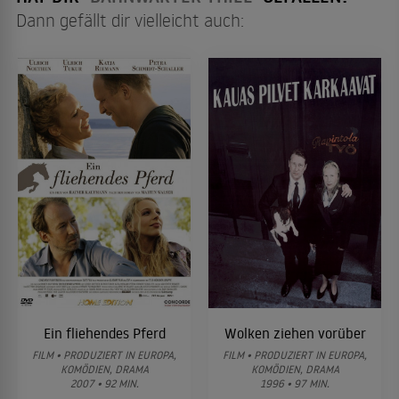
Dann gefällt dir vielleicht auch:
Ein fliehendes Pferd
Wolken ziehen vorüber
FILM • PRODUZIERT IN EUROPA,
FILM • PRODUZIERT IN EUROPA,
KOMÖDIEN, DRAMA
KOMÖDIEN, DRAMA
2007 • 92 MIN.
1996 • 97 MIN.