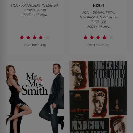
Nixon
FILM • PRODUZIERT IN EUROPA,
DRAMA, KRIMI
FILM • DRAMA, KRIMI,
2005 • 105 MIN.
HISTORISCH, MYSTERY &
THRILLER
2004 • 95 MIN.
Lesermeinung
Lesermeinung