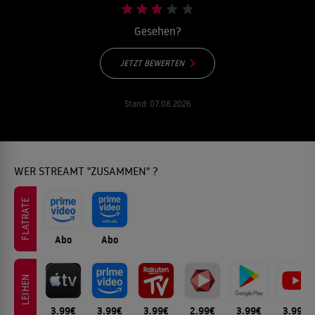
Gesehen?
JETZT BEWERTEN
Stand:
07.08.2026
WER STREAMT "ZUSAMMEN" ?
FLATRATE
Abo
Abo
LEIHEN
3.99€
3.99€
3.99€
2.99€
3.99€
3.99€