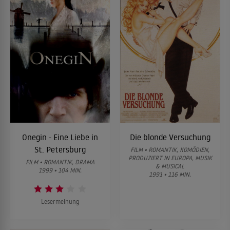
Onegin - Eine Liebe in
Die blonde Versuchung
St. Petersburg
FILM • ROMANTIK, KOMÖDIEN,
PRODUZIERT IN EUROPA, MUSIK
FILM • ROMANTIK, DRAMA
& MUSICAL
1999 • 104 MIN.
1991 • 116 MIN.
Lesermeinung