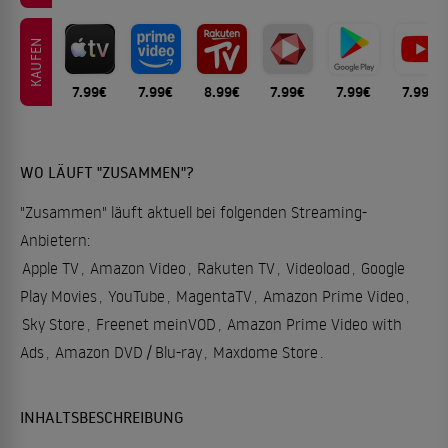
KAUFEN
7.99€
7.99€
8.99€
7.99€
7.99€
7.99€
WO LÄUFT "ZUSAMMEN"?
"Zusammen" läuft aktuell bei folgenden Streaming-
Anbietern:
Apple TV
,
Amazon Video
,
Rakuten TV
,
Videoload
,
Google
Play Movies
,
YouTube
,
MagentaTV
,
Amazon Prime Video
,
Sky Store
,
Freenet meinVOD
,
Amazon Prime Video with
Ads
,
Amazon DVD / Blu-ray
,
Maxdome Store
.
INHALTSBESCHREIBUNG