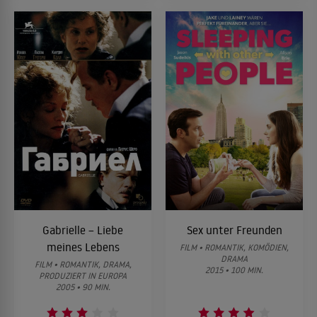
Gabrielle – Liebe
Sex unter Freunden
meines Lebens
FILM • ROMANTIK, KOMÖDIEN,
DRAMA
FILM • ROMANTIK, DRAMA,
2015 • 100 MIN.
PRODUZIERT IN EUROPA
2005 • 90 MIN.