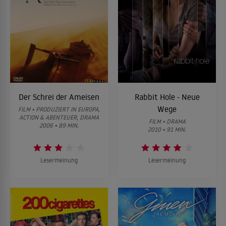
Der Schrei der Ameisen
Rabbit Hole - Neue
Wege
FILM • PRODUZIERT IN EUROPA,
ACTION & ABENTEUER, DRAMA
FILM • DRAMA
2006 • 89 MIN.
2010 • 91 MIN.
Lesermeinung
Lesermeinung