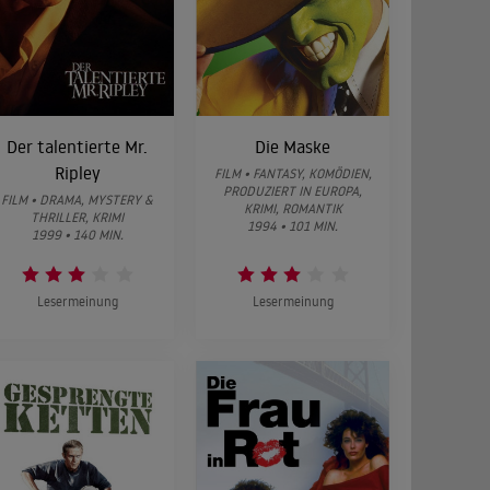
Der talentierte Mr.
Die Maske
Ripley
FILM • FANTASY, KOMÖDIEN,
PRODUZIERT IN EUROPA,
FILM • DRAMA, MYSTERY &
KRIMI, ROMANTIK
THRILLER, KRIMI
1994 • 101 MIN.
1999 • 140 MIN.
Lesermeinung
Lesermeinung