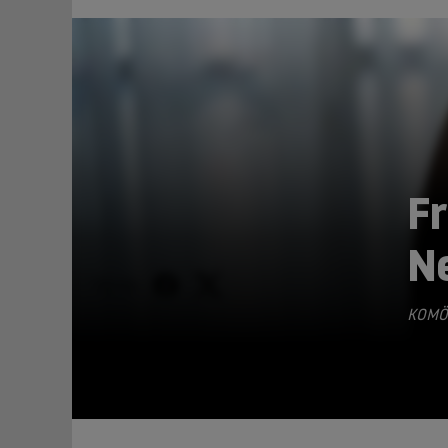
F
N
TEILEN
KOMÖ