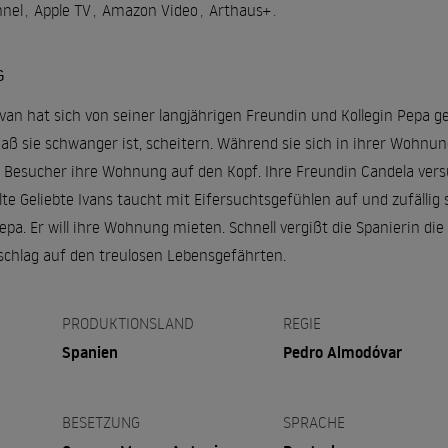
nnel
,
Apple TV
,
Amazon Video
,
Arthaus+
.
G
van hat sich von seiner langjährigen Freundin und Kollegin Pepa
daß sie schwanger ist, scheitern. Während sie sich in ihrer Wohn
 Besucher ihre Wohnung auf den Kopf. Ihre Freundin Candela versuc
te Geliebte Ivans taucht mit Eifersuchtsgefühlen auf und zufällig 
epa. Er will ihre Wohnung mieten. Schnell vergißt die Spanierin d
chlag auf den treulosen Lebensgefährten.
PRODUKTIONSLAND
REGIE
Spanien
Pedro Almodóvar
BESETZUNG
SPRACHE