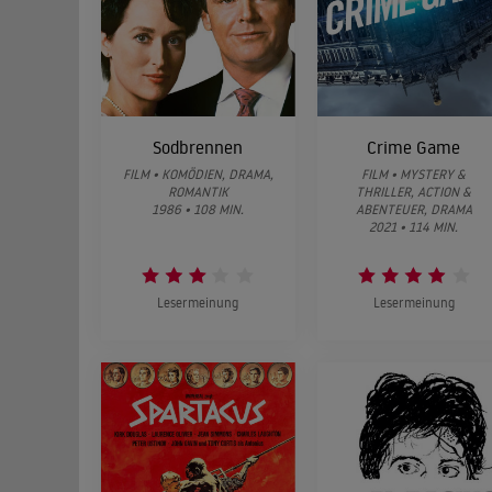
Sodbrennen
Crime Game
FILM • KOMÖDIEN, DRAMA,
FILM • MYSTERY &
ROMANTIK
THRILLER, ACTION &
1986 • 108 MIN.
ABENTEUER, DRAMA
2021 • 114 MIN.
Lesermeinung
Lesermeinung