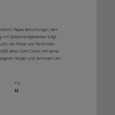
 getrennt. Pepas Bemühungen, dem
ung mit Selbstmordgedanken trägt,
ht, vor Polizei und Terroristen
stößt deren Sohn Carlos mit seiner
ie eigenen Sorgen und verhindert am
FSK
12