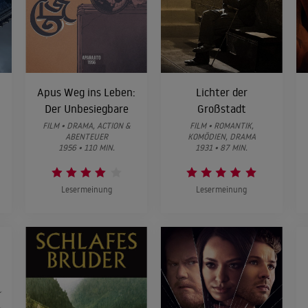
Apus Weg ins Leben:
Lichter der
Der Unbesiegbare
Großstadt
FILM • DRAMA, ACTION &
FILM • ROMANTIK,
ABENTEUER
KOMÖDIEN, DRAMA
1956 • 110 MIN.
1931 • 87 MIN.
Lesermeinung
Lesermeinung