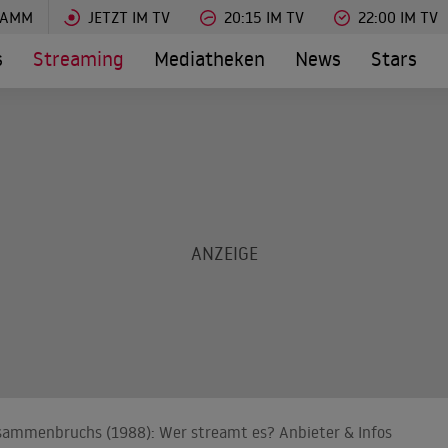
RAMM
JETZT IM TV
20:15 IM TV
22:00 IM TV
s
Streaming
Mediatheken
News
Stars
ammenbruchs (1988): Wer streamt es? Anbieter & Infos