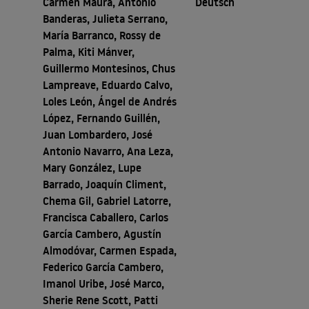
Carmen Maura, Antonio
Deutsch
Banderas, Julieta Serrano,
María Barranco, Rossy de
Palma, Kiti Mánver,
Guillermo Montesinos, Chus
Lampreave, Eduardo Calvo,
Loles León, Ángel de Andrés
López, Fernando Guillén,
Juan Lombardero, José
Antonio Navarro, Ana Leza,
Mary González, Lupe
Barrado, Joaquín Climent,
Chema Gil, Gabriel Latorre,
Francisca Caballero, Carlos
García Cambero, Agustín
Almodóvar, Carmen Espada,
Federico García Cambero,
Imanol Uribe, José Marco,
Sherie Rene Scott, Patti