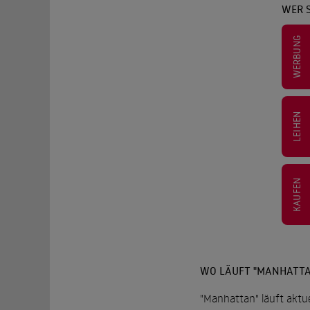
WER 
WERBUNG
LEIHEN
KAUFEN
WO LÄUFT "MANHATTA
"Manhattan" läuft aktue