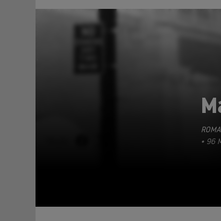
M
ROMA
TEILEN
• 96 