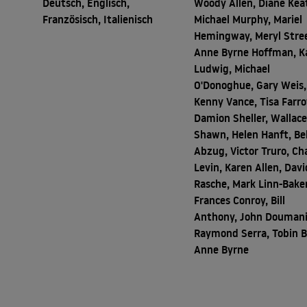
Deutsch, Englisch,
Woody Allen, Diane Kea
Französisch, Italienisch
Michael Murphy, Mariel
Hemingway, Meryl Stre
Anne Byrne Hoffman, K
Ludwig, Michael
O'Donoghue, Gary Weis,
Kenny Vance, Tisa Farr
Damion Sheller, Wallac
Shawn, Helen Hanft, Bel
Abzug, Victor Truro, Ch
Levin, Karen Allen, Davi
Rasche, Mark Linn-Baker
Frances Conroy, Bill
Anthony, John Doumani
Raymond Serra, Tobin Be
Anne Byrne