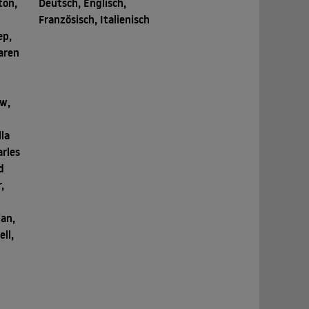
ton,
Deutsch, Englisch,
Französisch, Italienisch
ep,
aren
ow,
e
la
arles
d
,
an,
ll,