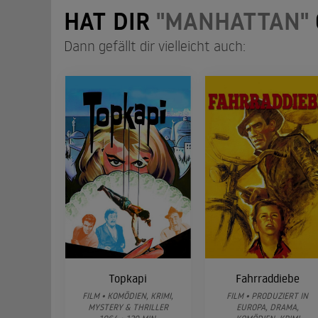
HAT DIR
"MANHATTAN"
Dann gefällt dir vielleicht auch:
Topkapi
Fahrraddiebe
FILM • KOMÖDIEN, KRIMI,
FILM • PRODUZIERT IN
MYSTERY & THRILLER
EUROPA, DRAMA,