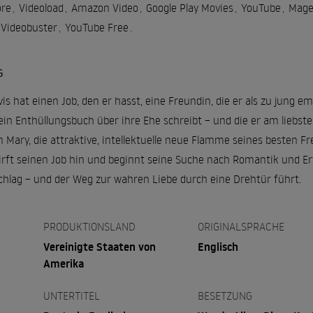
re
,
Videoload
,
Amazon Video
,
Google Play Movies
,
YouTube
,
Mage
Videobuster
,
YouTube Free
.
G
vis hat einen Job, den er hasst, eine Freundin, die er als zu jung e
 ein Enthüllungsbuch über ihre Ehe schreibt – und die er am liebs
n Mary, die attraktive, intellektuelle neue Flamme seines besten Fr
irft seinen Job hin und beginnt seine Suche nach Romantik und Erfü
schlag – und der Weg zur wahren Liebe durch eine Drehtür führt.
PRODUKTIONSLAND
ORIGINALSPRACHE
Vereinigte Staaten von
Englisch
Amerika
UNTERTITEL
BESETZUNG