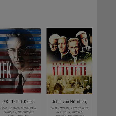
JFK - Tatort Dallas
Urteil von Nürnberg
FILM • DRAMA, MYSTERY &
FILM • DRAMA, PRODUZIERT
THRILLER, HISTORISCH
IN EUROPA, KRIEG &