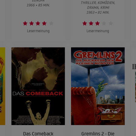
EUROPA
THRILLER, KOMÖDIEN,
1966 • 85 MIN.
DRAMA, KRIMI
1963 • 81 MIN.
Lesermeinung
Lesermeinung
Das Comeback
Gremlins 2 - Die