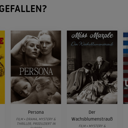
GEFALLEN?
Persona
Der
Wachsblumenstrauß
FILM • DRAMA, MYSTERY &
THRILLER, PRODUZIERT IN
FILM • MYSTERY &