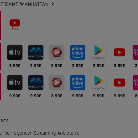
STREAMT "MANHATTAN" ?
3.99€
2.99€
2.99€
3.99€
3.99€
3.99€
2
9.99€
9.99€
8.99€
9.99€
9.99€
9.99€
8
N"?
ll bei folgenden Streaming-Anbietern: