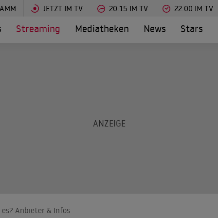
RAMM
JETZT IM TV
20:15 IM TV
22:00 IM TV
s
Streaming
Mediatheken
News
Stars
es? Anbieter & Infos