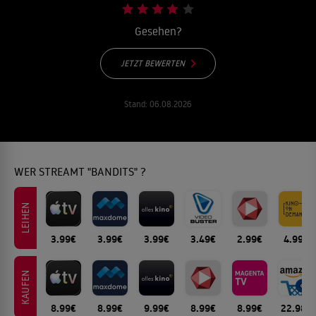
Gesehen?
JETZT BEWERTEN
Stand:
06.08.2026
WER STREAMT "BANDITS" ?
LEIHEN
3.99€
3.99€
3.99€
3.49€
2.99€
4.99€
KAUFEN
8.99€
8.99€
9.99€
8.99€
8.99€
22.98€