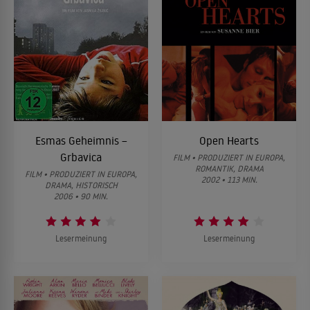
Esmas Geheimnis –
Open Hearts
Grbavica
FILM • PRODUZIERT IN EUROPA,
ROMANTIK, DRAMA
FILM • PRODUZIERT IN EUROPA,
2002 • 113 MIN.
DRAMA, HISTORISCH
2006 • 90 MIN.
Lesermeinung
Lesermeinung