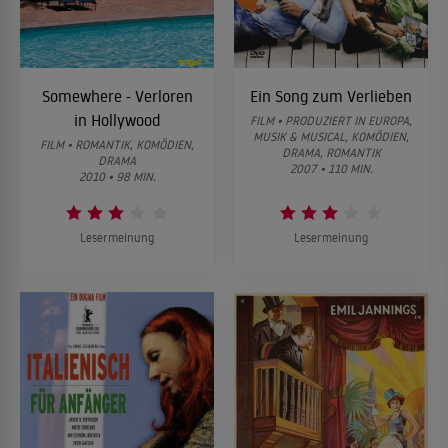
Somewhere - Verloren
Ein Song zum Verlieben
in Hollywood
FILM • PRODUZIERT IN EUROPA,
MUSIK & MUSICAL, KOMÖDIEN,
FILM • ROMANTIK, KOMÖDIEN,
DRAMA, ROMANTIK
DRAMA
2007 • 110 MIN.
2010 • 98 MIN.
Lesermeinung
Lesermeinung