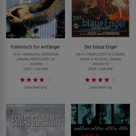
Italienisch für Anfänger
Der blaue Engel
FILM • ROMANTIK, KOMÖDIEN,
FILM • PRODUZIERT IN EUROPA,
DRAMA, PRODUZIERT IN
MUSIK & MUSICAL, DRAMA,
EUROPA
ROMANTIK
2000 • 118 MIN.
1930 • 108 MIN.
Lesermeinung
Lesermeinung