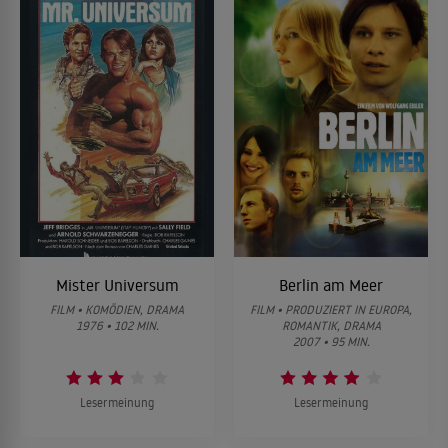
Mister Universum
Berlin am Meer
FILM • KOMÖDIEN, DRAMA
FILM • PRODUZIERT IN EUROPA,
1976 • 102 MIN.
ROMANTIK, DRAMA
2007 • 95 MIN.
Lesermeinung
Lesermeinung