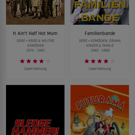
It Ain't Half Hot Mum
Familienbande
SERIE • KRIEG & MILITÄR,
SERIE • KOMÖDIEN, DRAMA,
KOMÖDIEN
KINDER & FAMILIE
1974 - 1981
1982 - 1988
Lesermeinung
Lesermeinung