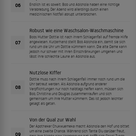
06
Endlich ist es soweit: Bob und Abishola haben eine richtige
Verabredung. Der Abend wird allerdings durch einen
medizinischen Notfall abrupt unterbrochen.
Robust wie eine Waschsalon-Waschmaschine
Bobs Mutter Dottie ist nach ihrem Schlaganfall auf fremde Hilfe
07
angewiesen. Kurzerhand stellt Bob Abishola ein, damit sie sich
rund um die Uhr um Dottie kümmern kann. Die alte Dame kann
jedoch nur schwer mit ihren Einschränkungen umgehen und
lässt ihre schlechte Laune an Abishola aus.
Nutzlose Kiffer
Dottie muss nach ihrem Schlaganfall immer noch rund um die
Uhr betreut werden. Als Abishola aufgrund anderer
08
Verpflichtungen nur noch halbtags helfen kann, müssen sich
Bob, Christina und Douglas zusammenraufen und sich
gemeinsam um ihre Mutter kümmern. Das ist jedoch leichter
gesagt als getan.
Von der Qual zur Wahl
Der Apotheker Chukwuemeka macht Abishola den Hof und bittet
um eine zweite Chance. Während sich Tante Olu darüber freut,
09
dass ihre Nichte eine Verabredung hat, trifft sich Onkel Tunde