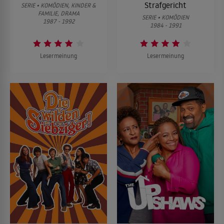
Strafgericht
SERIE • KOMÖDIEN, KINDER &
FAMILIE, DRAMA
SERIE • KOMÖDIEN
1987 - 1992
1984 - 1991
Lesermeinung
Lesermeinung