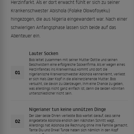
Herzinfarkt. Als er dort erwacht fühlt er sich zu seiner
Krankenschwester Abishola (Folake Olowofoyeku)
hingezogen, die aus Nigeria eingewandert war. Nach einer
schwierigen Anfangsphase lassen sich beide auf das
Abenteuer ein.
Lauter Socken
Bob leitet zusammen mit seiner Mutter Dottie und seinen
Geschwistern eine erfolgreiche Sockenfirma. Als er wegen eines
Herzinfarktes ins Krankenhaus kommt und dort die
01
nigerianische Krankenschwester Abishola kennenlernt, verliebt
er sich Hals über Kopf in die alleinerziehende Mutter. Bob
versucht, sie davon zu überzeugen, ihm eine Chance zu geben,
was allerdings nicht ganz einfach ist, denn die beiden könnten
unterschiedlicher nicht sein.
Nigerianer tun keine unnützen Dinge
Der über beide Ohren verliebte Bob wartet darauf, dass seine
02
Angebetete Abishola endlich den nächsten Schritt wagt.
Allerdings hat Abishola die Rechnung ohne ihre Familie gemacht.
Tante Olu und Onkel Tunde haben sich nämlich in den Kopf