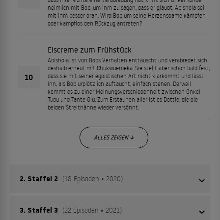
heimlich mit Bob, um ihm zu sagen, dass er glaubt, Abishola sei
mit ihm besser dran. Wird Bob um seine Herzensdame kämpfen
oder kampflos den Rückzug antreten?
Eiscreme zum Frühstück
Abishola ist von Bobs Verhalten enttäuscht und verabredet sich
deshalb erneut mit Chukwuemeka. Sie stellt aber schon bald fest,
10
dass sie mit seiner egoistischen Art nicht klarkommt und lässt
ihn, als Bob urplötzlich auftaucht, einfach stehen. Derweil
kommt es zu einer Meinungsverschiedenheit zwischen Onkel
Tudu und Tante Olu. Zum Erstaunen aller ist es Dottie, die die
beiden Streithähne wieder versöhnt.
ALLES ZEIGEN ↓
2. Staffel 2
(18 Episoden • 2020)
3. Staffel 3
(22 Episoden • 2021)
Ein Geschäftsmann verliebt sich in die Krankenschwester,