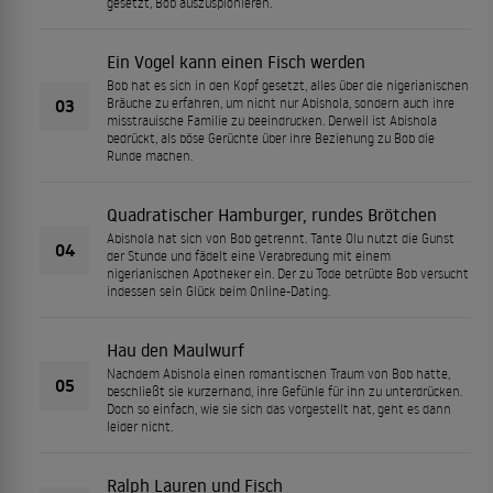
gesetzt, Bob auszuspionieren.
Ein Vogel kann einen Fisch werden
Bob hat es sich in den Kopf gesetzt, alles über die nigerianischen
03
Bräuche zu erfahren, um nicht nur Abishola, sondern auch ihre
misstrauische Familie zu beeindrucken. Derweil ist Abishola
bedrückt, als böse Gerüchte über ihre Beziehung zu Bob die
Runde machen.
Quadratischer Hamburger, rundes Brötchen
Abishola hat sich von Bob getrennt. Tante Olu nutzt die Gunst
04
der Stunde und fädelt eine Verabredung mit einem
nigerianischen Apotheker ein. Der zu Tode betrübte Bob versucht
indessen sein Glück beim Online-Dating.
Hau den Maulwurf
Nachdem Abishola einen romantischen Traum von Bob hatte,
05
beschließt sie kurzerhand, ihre Gefühle für ihn zu unterdrücken.
Doch so einfach, wie sie sich das vorgestellt hat, geht es dann
leider nicht.
Ralph Lauren und Fisch