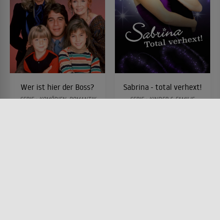
Wer ist hier der Boss?
Sabrina - total verhext!
SERIE • KOMÖDIEN, ROMANTIK
SERIE • KINDER & FAMILIE,
1984 - 1991 • 26 MIN.
FANTASY, KOMÖDIEN, SCIENCE-
FICTION, ROMANTIK, HORROR
1996 - 2002
Lesermeinung
Lesermeinung