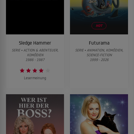
HOT
Sledge Hammer
Futurama
SERIE • ACTION & ABENTEUER,
SERIE • ANIMATION, KOMÖDIEN,
KOMÖDIEN
SCIENCE-FICTION
1986 - 1987
1999 - 2026
Lesermeinung