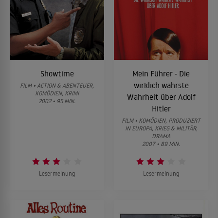
Showtime
Mein Führer - Die
wirklich wahrste
FILM • ACTION & ABENTEUER,
KOMÖDIEN, KRIMI
Wahrheit über Adolf
2002 • 95 MIN.
Hitler
FILM • KOMÖDIEN, PRODUZIERT
IN EUROPA, KRIEG & MILITÄR,
DRAMA
2007 • 89 MIN.
Lesermeinung
Lesermeinung