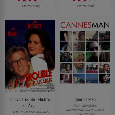
Lesermeinung
Lesermeinung
I Love Trouble - Nichts
Cannes Man
als Ärger
FILM • KOMÖDIEN,
DOKUMENTATIONEN, DRAMA
FILM • ROMANTIK, ACTION &
1996 • 88 MIN.