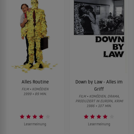
Alles Routine
Down by Law - Alles im
Griff
FILM • KOMÖDIEN
1999 • 89 MIN.
FILM • KOMÖDIEN, DRAMA,
PRODUZIERT IN EUROPA, KRIMI
1986 • 107 MIN.
Lesermeinung
Lesermeinung