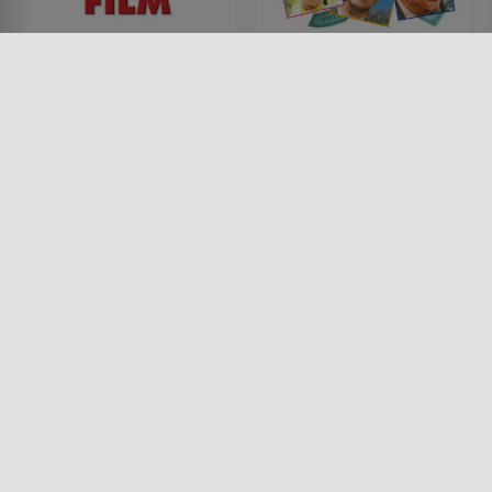
Nicht noch ein Teenie-
Eine total, total
Film
verrückte Welt
FILM • KOMÖDIEN, ROMANTIK
FILM • KOMÖDIEN, ACTION &
2001 • 89 MIN.
ABENTEUER, KRIMI
1963 • 205 MIN.
Lesermeinung
Lesermeinung