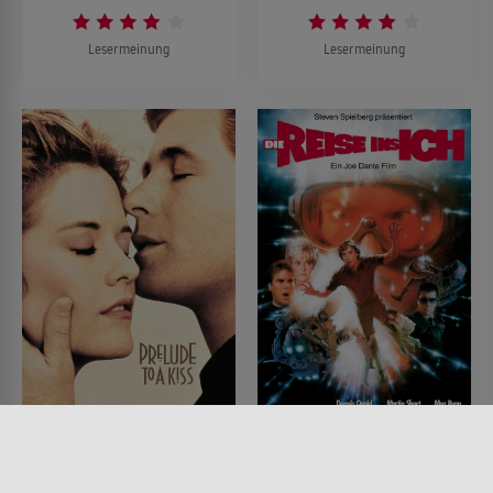
Lesermeinung
Lesermeinung
Body Switch - Verhexte
Die Reise ins Ich
Küsse
FILM • ACTION & ABENTEUER,