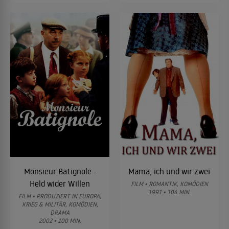
Monsieur Batignole -
Mama, ich und wir zwei
Held wider Willen
FILM • ROMANTIK, KOMÖDIEN
1991 • 104 MIN.
FILM • PRODUZIERT IN EUROPA,
KRIEG & MILITÄR, KOMÖDIEN,
DRAMA
2002 • 100 MIN.