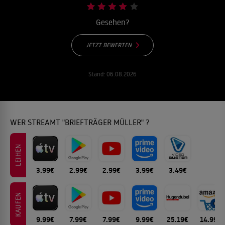
Gesehen?
JETZT BEWERTEN
Stand:
06.08.2026
WER STREAMT "BRIEFTRÄGER MÜLLER" ?
LEIHEN
3.99€
2.99€
2.99€
3.99€
3.49€
KAUFEN
9.99€
7.99€
7.99€
9.99€
25.19€
14.99€