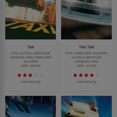
Taxi
Taxi Taxi
FILM • ACTION & ABENTEUER,
FILM • PRODUZIERT IN EUROPA,
KOMÖDIEN, KRIMI, PRODUZIERT
ACTION & ABENTEUER,
IN EUROPA
KOMÖDIEN, KRIMI
1998 • 86 MIN.
2000 • 82 MIN.
Lesermeinung
Lesermeinung