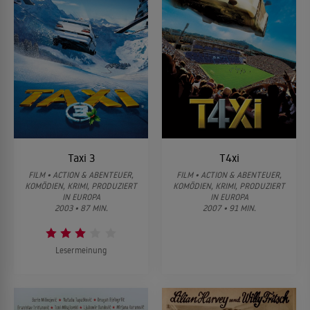
Taxi 3
T4xi
FILM • ACTION & ABENTEUER,
FILM • ACTION & ABENTEUER,
KOMÖDIEN, KRIMI, PRODUZIERT
KOMÖDIEN, KRIMI, PRODUZIERT
IN EUROPA
IN EUROPA
2003 • 87 MIN.
2007 • 91 MIN.
Lesermeinung