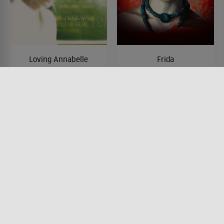
Loving Annabelle
Frida
FILM • ROMANTIK, DRAMA
FILM • ROMANTIK, DRAMA
2007 • 77 MIN.
2002 • 123 MIN.
Lesermeinung
Lesermeinung