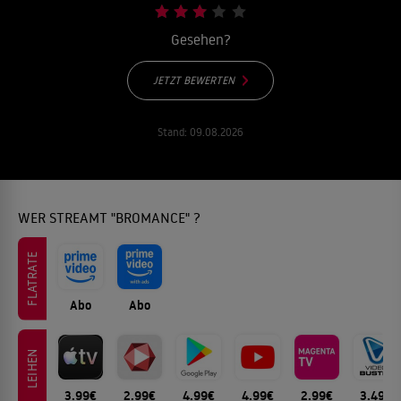
Gesehen?
JETZT BEWERTEN
Stand:
09.08.2026
WER STREAMT "BROMANCE" ?
FLATRATE
Abo
Abo
LEIHEN
3.99€
2.99€
4.99€
4.99€
2.99€
3.49€