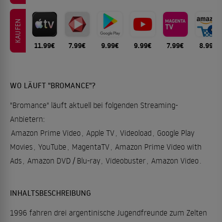
KAUFEN
11.99€
7.99€
9.99€
9.99€
7.99€
8.99€
WO LÄUFT "BROMANCE"?
"Bromance" läuft aktuell bei folgenden Streaming-
Anbietern:
Amazon Prime Video
,
Apple TV
,
Videoload
,
Google Play
Movies
,
YouTube
,
MagentaTV
,
Amazon Prime Video with
Ads
,
Amazon DVD / Blu-ray
,
Videobuster
,
Amazon Video
.
INHALTSBESCHREIBUNG
1996 fahren drei argentinische Jugendfreunde zum Zelten