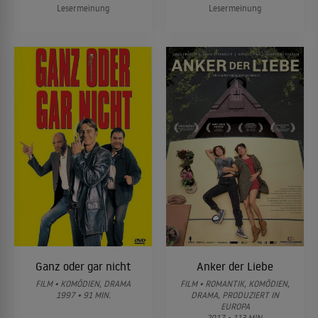
Lesermeinung
Lesermeinung
Ganz oder gar nicht
Anker der Liebe
FILM • KOMÖDIEN, DRAMA
FILM • ROMANTIK, KOMÖDIEN,
1997 • 91 MIN.
DRAMA, PRODUZIERT IN
EUROPA
2017 • 113 MIN.