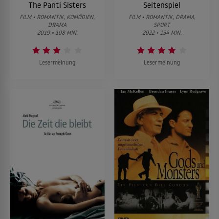
The Panti Sisters
Seitenspiel
FILM • ROMANTIK, KOMÖDIEN,
FILM • ROMANTIK, DRAMA,
DRAMA
SPORT
2019 • 108 MIN.
2022 • 134 MIN.
Lesermeinung
Lesermeinung