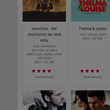
Gesetzlos - Die
Thelma & Louise
Geschichte des Ned
FILM • DRAMA, KRIMI
1991 • 130 MIN.
Kelly
FILM • ROMANTIK,
WESTERN, ACTION &
ABENTEUER, DRAMA, KRIMI,
HISTORISCH
2003 • 110 MIN.
Lesermeinung
Lesermeinung