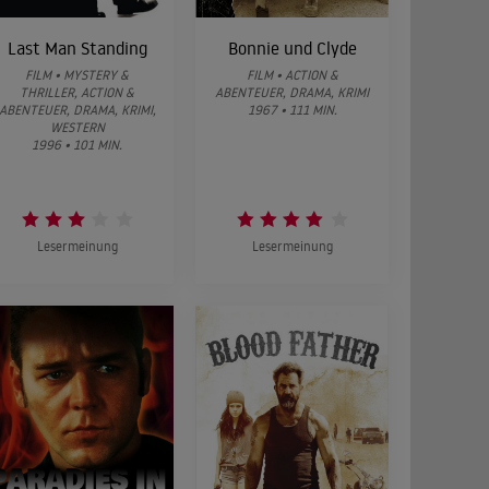
Last Man Standing
Bonnie und Clyde
FILM • MYSTERY &
FILM • ACTION &
THRILLER, ACTION &
ABENTEUER, DRAMA, KRIMI
ABENTEUER, DRAMA, KRIMI,
1967 • 111 MIN.
WESTERN
1996 • 101 MIN.
Lesermeinung
Lesermeinung