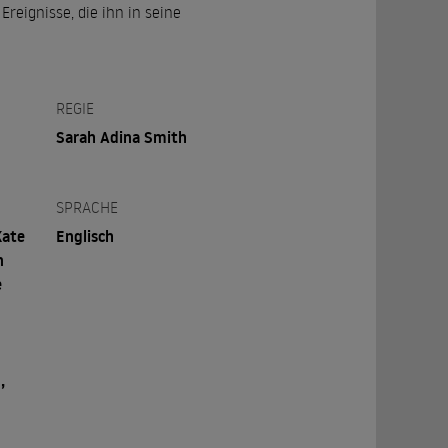
reignisse, die ihn in seine
REGIE
Sarah Adina Smith
SPRACHE
Kate
Englisch
n
e
,