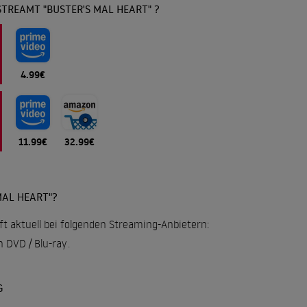
TREAMT "BUSTER'S MAL HEART" ?
4.99€
11.99€
32.99€
MAL HEART"?
uft aktuell bei folgenden Streaming-Anbietern:
 DVD / Blu-ray
.
G