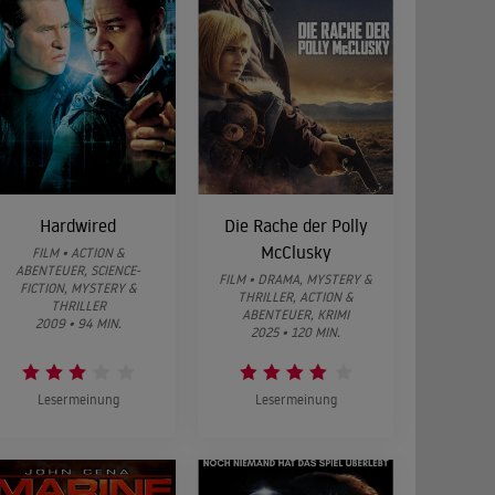
Hardwired
Die Rache der Polly
McClusky
FILM • ACTION &
ABENTEUER, SCIENCE-
FILM • DRAMA, MYSTERY &
FICTION, MYSTERY &
THRILLER, ACTION &
THRILLER
ABENTEUER, KRIMI
2009 • 94 MIN.
2025 • 120 MIN.
Lesermeinung
Lesermeinung