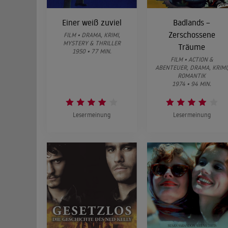
Einer weiß zuviel
Badlands –
Zerschossene
FILM • DRAMA, KRIMI,
MYSTERY & THRILLER
Träume
1950 • 77 MIN.
FILM • ACTION &
ABENTEUER, DRAMA, KRIMI
ROMANTIK
1974 • 94 MIN.
Lesermeinung
Lesermeinung