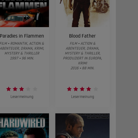
Paradies in Flammen
Blood Father
FILM • ROMANTIK, ACTION &
FILM • ACTION &
ABENTEUER, DRAMA, KRIMI,
ABENTEUER, DRAMA,
MYSTERY & THRILLER
MYSTERY & THRILLER,
1997 • 96 MIN.
PRODUZIERT IN EUROPA,
KRIMI
2016 • 88 MIN.
Lesermeinung
Lesermeinung