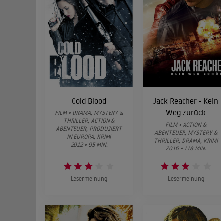
Cold Blood
Jack Reacher - Kein
Weg zurück
FILM • DRAMA, MYSTERY &
THRILLER, ACTION &
FILM • ACTION &
ABENTEUER, PRODUZIERT
ABENTEUER, MYSTERY &
IN EUROPA, KRIMI
THRILLER, DRAMA, KRIMI
2012 • 95 MIN.
2016 • 118 MIN.
Lesermeinung
Lesermeinung