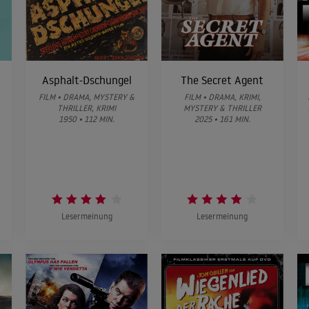
Asphalt-Dschungel
The Secret Agent
FILM • DRAMA, MYSTERY &
FILM • DRAMA, KRIMI,
THRILLER, KRIMI
MYSTERY & THRILLER
1950 • 112 MIN.
2025 • 161 MIN.
Lesermeinung
Lesermeinung