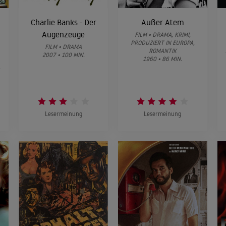
Charlie Banks - Der
Außer Atem
Augenzeuge
FILM • DRAMA, KRIMI,
PRODUZIERT IN EUROPA,
FILM • DRAMA
ROMANTIK
2007 • 100 MIN.
1960 • 86 MIN.
,
Lesermeinung
Lesermeinung