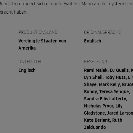
Behörden erinnert sich ein aufgewühlter Mann an die mysteriösen E
bracht haben.
PRODUKTIONSLAND
ORIGINALSPRACHE
Vereinigte Staaten von
Englisch
Amerika
UNTERTITEL
BESETZUNG
Englisch
Rami Malek, DJ Qualls, 
Lyn Sheil, Toby Huss, Li
Shaye, Mark Kelly, Bruc
Bundy, Teresa Yenque,
Sandra Ellis Lafferty,
Nicholas Pryor, Lily
Gladstone, Jared Larson
Kate Berlant, Ruth
Zalduondo