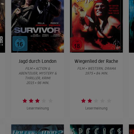
Jagd durch London
Wiegenlied der Rache
FILM • ACTION &
FILM • WESTERN, DRAMA
ABENTEUER, MYSTERY &
1975 • 84 MIN.
THRILLER, KRIMI
2015 • 96 MIN.
Lesermeinung
Lesermeinung