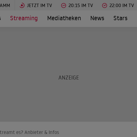
RAMM
JETZT IM TV
20:15 IM TV
22:00 IM TV
s
Streaming
Mediatheken
News
Stars
streamt es? Anbieter & Infos