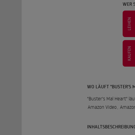
WER S
LEIHEN
KAUFEN
WO LÄUFT "BUSTER'S 
"Buster's Mal Heart" lä
Amazon Video
,
Amazon
INHALTSBESCHREIBUN