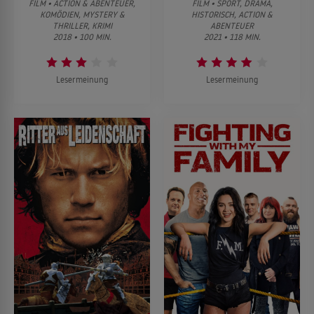
FILM • ACTION & ABENTEUER,
FILM • SPORT, DRAMA,
KOMÖDIEN, MYSTERY &
HISTORISCH, ACTION &
THRILLER, KRIMI
ABENTEUER
2018 • 100 MIN.
2021 • 118 MIN.
Lesermeinung
Lesermeinung