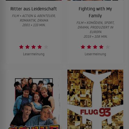
Ritter aus Leidenschaft
Fighting with My
Family
FILM • ACTION & ABENTEUER,
ROMANTIK, DRAMA
FILM • KOMÖDIEN, SPORT,
2001 • 133 MIN.
DRAMA, PRODUZIERT IN
EUROPA
2019 • 108 MIN.
Lesermeinung
Lesermeinung