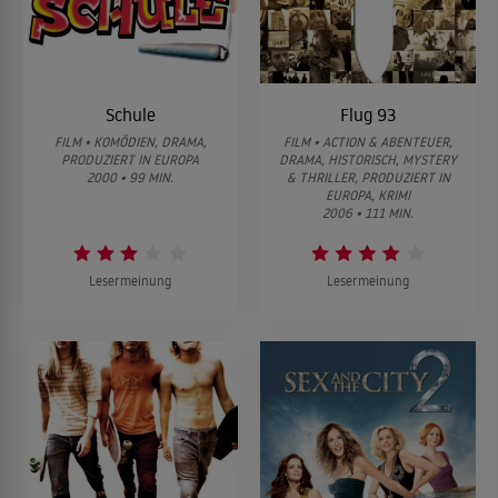
Schule
Flug 93
FILM • KOMÖDIEN, DRAMA,
FILM • ACTION & ABENTEUER,
PRODUZIERT IN EUROPA
DRAMA, HISTORISCH, MYSTERY
2000 • 99 MIN.
& THRILLER, PRODUZIERT IN
EUROPA, KRIMI
2006 • 111 MIN.
Lesermeinung
Lesermeinung