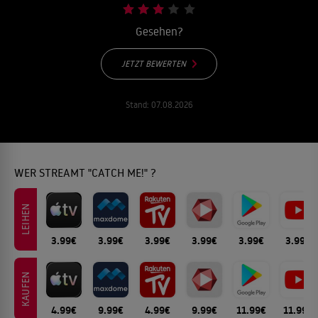
Gesehen?
JETZT BEWERTEN
Stand:
07.08.2026
WER STREAMT "CATCH ME!" ?
LEIHEN
3.99€
3.99€
3.99€
3.99€
3.99€
3.99€
KAUFEN
4.99€
9.99€
4.99€
9.99€
11.99€
11.99€