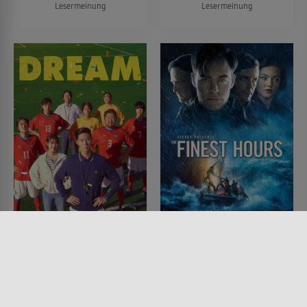
Lesermeinung
Lesermeinung
Dream
The Finest Hours
FILM • KOMÖDIEN, SPORT,
FILM • DRAMA, HISTORISCH,
DRAMA
MYSTERY & THRILLER, ACTION
2023 • 127 MIN.
& ABENTEUER
2016 • 117 MIN.