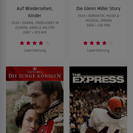
Auf Wiedersehen,
Die Glenn Miller Story
Kinder
FILM • ROMANTIK, MUSIK &
MUSICAL, DRAMA
FILM • DRAMA, PRODUZIERT IN
1954 • 116 MIN.
EUROPA, KRIEG & MILITÄR
1987 • 105 MIN.
Lesermeinung
Lesermeinung