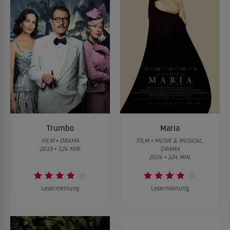
Trumbo
Maria
FILM • DRAMA
FILM • MUSIK & MUSICAL,
2015 • 124 MIN.
DRAMA
2024 • 124 MIN.
Lesermeinung
Lesermeinung