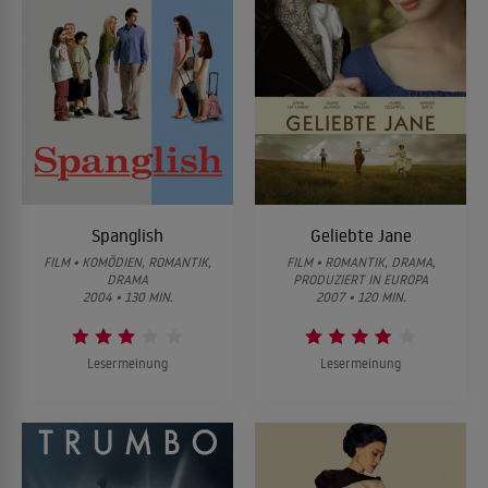
Spanglish
Geliebte Jane
FILM • KOMÖDIEN, ROMANTIK,
FILM • ROMANTIK, DRAMA,
DRAMA
PRODUZIERT IN EUROPA
2004 • 130 MIN.
2007 • 120 MIN.
Lesermeinung
Lesermeinung