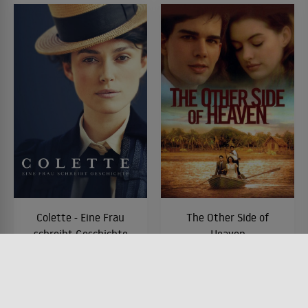
Colette - Eine Frau
The Other Side of
schreibt Geschichte
Heaven
FILM • DRAMA, ROMANTIK,
FILM • DRAMA, PRODUZIERT IN
HISTORISCH, PRODUZIERT IN
EUROPA, ACTION & ABENTEUER
EUROPA
2001 • 113 MIN.
2018 • 112 MIN.