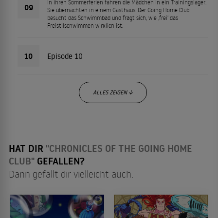
In ihren Sommerferien fahren die Mädchen in ein Trainingslager.
09
Sie übernachten in einem Gasthaus. Der Going Home Club
besucht das Schwimmbad und fragt sich, wie ‚frei‘ das
Freistilschwimmen wirklich ist.
10
Episode 10
ALLES ZEIGEN ↓
HAT DIR
"CHRONICLES OF THE GOING HOME
CLUB"
GEFALLEN?
Dann gefällt dir vielleicht auch: