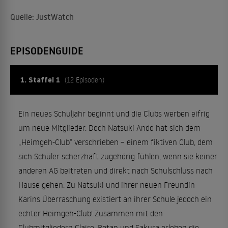
Quelle: JustWatch
EPISODENGUIDE
1. Staffel 1
(12 Episoden)
Ein neues Schuljahr beginnt und die Clubs werben eifrig
um neue Mitglieder. Doch Natsuki Ando hat sich dem
„Heimgeh-Club“ verschrieben – einem fiktiven Club, dem
sich Schüler scherzhaft zugehörig fühlen, wenn sie keiner
anderen AG beitreten und direkt nach Schulschluss nach
Hause gehen. Zu Natsuki und ihrer neuen Freundin
Karins Überraschung existiert an ihrer Schule jedoch ein
echter Heimgeh-Club! Zusammen mit den
Clubmitgliedern Claire, Botan und Sakura erleben die