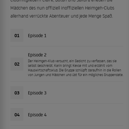
Mädchen des nun offiziell inoffiziellen Heimgeh-Clubs
allerhand verrückte Abenteuer und jede Menge Spaß.
01
Episode 1
Episode 2
Der Heimgeh-Klub versucht, ein Gedicht zu verfassen, das sie
02
selbst beschreibt. Karin bringt Kekse mit und erzählt vom
Hauswirtschaftsklub. Die Gruppe schlüpft daraufhin in die Rollen
von Jungen und Mädchen und übt für ein mögliches Gruppendate.
03
Episode 3
04
Episode 4