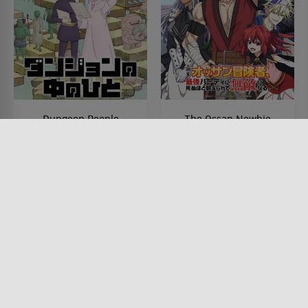
Dungeon People
The Ossan Newbie
Adventurer, Trained to
SERIE • ANIMATION, FANTASY,
KOMÖDIEN, ACTION &
Death by the Most
ABENTEUER, SCIENCE-FICTION
Powerful Party, Became
2024
Invincible
SERIE • ANIMATION, FANTASY,
ACTION & ABENTEUER,
SCIENCE-FICTION, KOMÖDIEN
2024
Lesermeinung
Lesermeinung