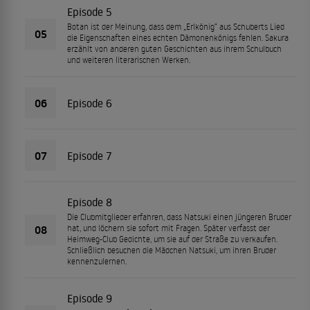
Episode 5
Botan ist der Meinung, dass dem „Erlkönig“ aus Schuberts Lied
05
die Eigenschaften eines echten Dämonenkönigs fehlen. Sakura
erzählt von anderen guten Geschichten aus ihrem Schulbuch
und weiteren literarischen Werken.
06
Episode 6
07
Episode 7
Episode 8
Die Clubmitglieder erfahren, dass Natsuki einen jüngeren Bruder
08
hat, und löchern sie sofort mit Fragen. Später verfasst der
Heimweg-Club Gedichte, um sie auf der Straße zu verkaufen.
Schließlich besuchen die Mädchen Natsuki, um ihren Bruder
kennenzulernen.
Episode 9