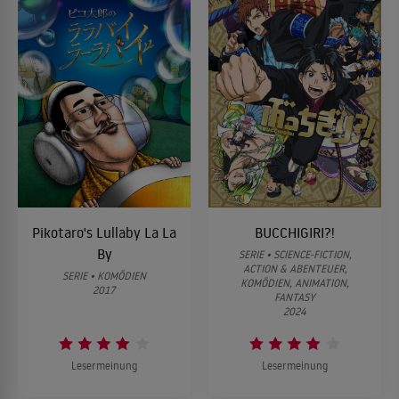
Pikotaro's Lullaby La La
BUCCHIGIRI?!
By
SERIE • SCIENCE-FICTION,
ACTION & ABENTEUER,
SERIE • KOMÖDIEN
KOMÖDIEN, ANIMATION,
2017
FANTASY
2024
Lesermeinung
Lesermeinung