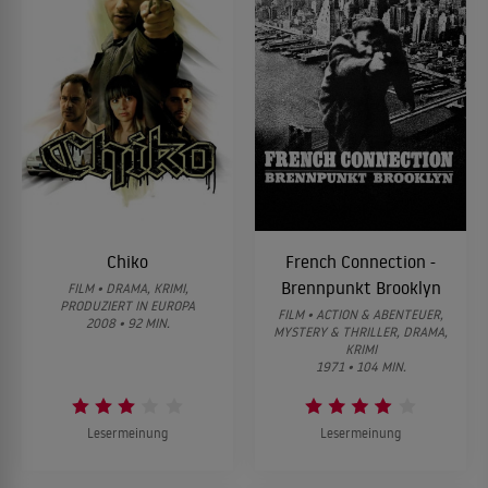
Chiko
French Connection -
Brennpunkt Brooklyn
FILM • DRAMA, KRIMI,
PRODUZIERT IN EUROPA
FILM • ACTION & ABENTEUER,
2008 • 92 MIN.
MYSTERY & THRILLER, DRAMA,
KRIMI
1971 • 104 MIN.
Lesermeinung
Lesermeinung