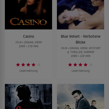
Casino
Blue Velvet - Verbotene
Blicke
FILM • DRAMA, KRIMI
1995 • 178 MIN.
FILM • DRAMA, KRIMI, MYSTERY
& THRILLER, HORROR
1986 • 120 MIN.
Lesermeinung
Lesermeinung