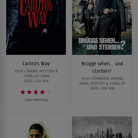
Carlito's Way
Brügge sehen... und
sterben?
FILM • DRAMA, MYSTERY &
THRILLER, KRIMI
FILM • KOMÖDIEN, DRAMA,
1993 • 144 MIN.
KRIMI, MYSTERY & THRILLER
2008 • 108 MIN.
Lesermeinung