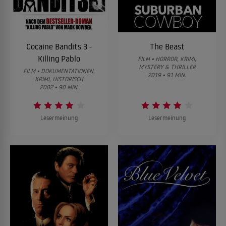
Cocaine Bandits 3 -
The Beast
Killing Pablo
FILM • HORROR, KRIMI,
MYSTERY & THRILLER
FILM • DOKUMENTATIONEN,
2019 • 91 MIN.
KRIMI, HISTORISCH
2002 • 90 MIN.
Lesermeinung
Lesermeinung