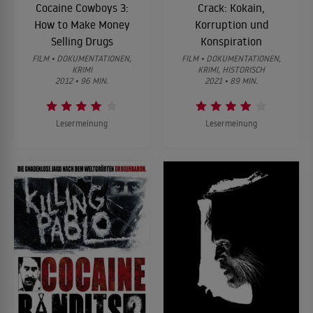
Cocaine Cowboys 3:
Crack: Kokain,
How to Make Money
Korruption und
Selling Drugs
Konspiration
FILM • DOKUMENTATIONEN,
FILM • DOKUMENTATIONEN,
KRIMI
KRIMI, HISTORISCH
2012 • 96 MIN.
2021 • 89 MIN.
Lesermeinung
Lesermeinung