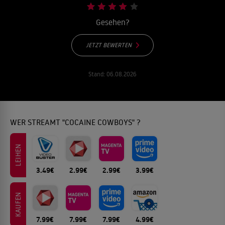
Gesehen?
JETZT BEWERTEN
Stand:
06.08.2026
WER STREAMT "COCAINE COWBOYS" ?
LEIHEN
3.49€
2.99€
2.99€
3.99€
KAUFEN
7.99€
7.99€
7.99€
4.99€