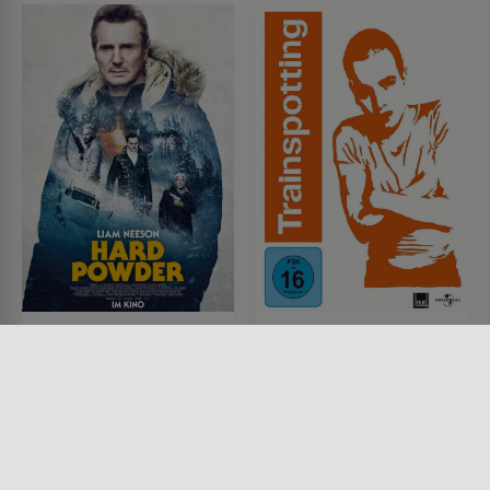
Hard Powder
Trainspotting - Neue
Helden
FILM • ACTION & ABENTEUER,
MYSTERY & THRILLER, DRAMA,
FILM • DRAMA, KRIMI
KOMÖDIEN, KRIMI
1996 • 94 MIN.
2019 • 119 MIN.
Lesermeinung
Lesermeinung