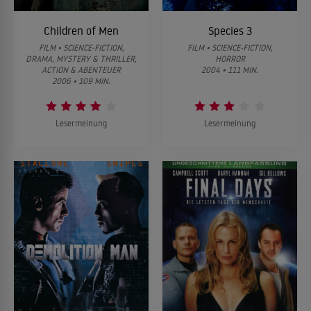
Children of Men
Species 3
FILM • SCIENCE-FICTION,
FILM • SCIENCE-FICTION,
DRAMA, MYSTERY & THRILLER,
HORROR
ACTION & ABENTEUER
2004 • 111 MIN.
2006 • 109 MIN.
Lesermeinung
Lesermeinung