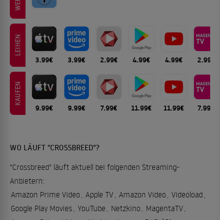
LEIHEN
3.99€
3.99€
2.99€
4.99€
4.99€
2.99€
KAUFEN
9.99€
9.99€
7.99€
11.99€
11.99€
7.99€
WO LÄUFT "CROSSBREED"?
"Crossbreed" läuft aktuell bei folgenden Streaming-
Anbietern:
Amazon Prime Video
,
Apple TV
,
Amazon Video
,
Videoload
,
Google Play Movies
,
YouTube
,
Netzkino
,
MagentaTV
,