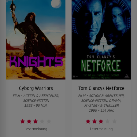
Cyborg Warriors
Tom Clancys Netforce
FILM • ACTION & ABENTEUER,
FILM • ACTION & ABENTEUER,
SCIENCE-FICTION
SCIENCE-FICTION, DRAMA,
1993 • 95 MIN.
MYSTERY & THRILLER
1999 • 154 MIN.
Lesermeinung
Lesermeinung