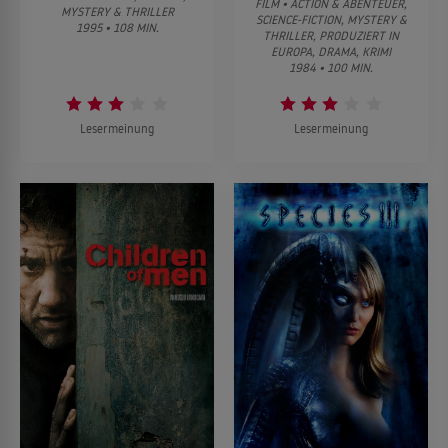
FILM • ACTION & ABENTEUER,
MYSTERY & THRILLER
SCIENCE-FICTION, MYSTERY &
1995 • 108 MIN.
THRILLER, PRODUZIERT IN
EUROPA, DRAMA, KRIMI
1984 • 100 MIN.
Lesermeinung
Lesermeinung