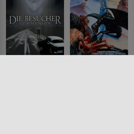
Die Besucher
Planet des Schreckens
FILM • SCIENCE-FICTION,
FILM • ACTION & ABENTEUER,
HORROR, DRAMA, MYSTERY &
SCIENCE-FICTION, HORROR
THRILLER
1981 • 81 MIN.
1989 • 107 MIN.
Lesermeinung
Lesermeinung