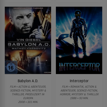
Babylon A.D.
Interceptor
FILM • ACTION & ABENTEUER,
FILM • ROMANTIK, ACTION &
SCIENCE-FICTION, MYSTERY &
ABENTEUER, SCIENCE-FICTION,
THRILLER, PRODUZIERT IN
HORROR, MYSTERY & THRILLER
EUROPA
1986 • 93 MIN.
2008 • 101 MIN.