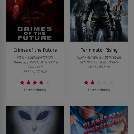
Crimes of the Future
Terminator Rising
FILM • SCIENCE-FICTION,
FILM • ACTION & ABENTEUER,
HORROR, DRAMA, MYSTERY &
SCIENCE-FICTION, DRAMA
THRILLER
2013 • 85 MIN.
2022 • 107 MIN.
Lesermeinung
Lesermeinung