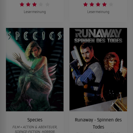
Lesermeinung
Lesermeinung
Species
Runaway - Spinnen des
Todes
FILM • ACTION & ABENTEUER,
SCIENCE-FICTION, HORROR,