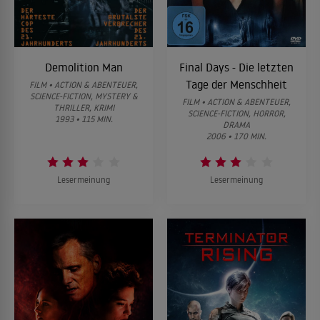
Demolition Man
Final Days - Die letzten
Tage der Menschheit
FILM • ACTION & ABENTEUER,
SCIENCE-FICTION, MYSTERY &
FILM • ACTION & ABENTEUER,
THRILLER, KRIMI
SCIENCE-FICTION, HORROR,
1993 • 115 MIN.
DRAMA
2006 • 170 MIN.
Lesermeinung
Lesermeinung