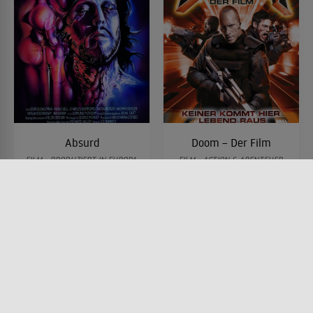
Absurd
Doom – Der Film
FILM • PRODUZIERT IN EUROPA,
FILM • ACTION & ABENTEUER,
HORROR
PRODUZIERT IN EUROPA,
1981 • 94 MIN.
SCIENCE-FICTION, HORROR
2005 • 112 MIN.
Lesermeinung
Lesermeinung