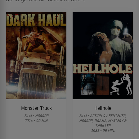
Monster Truck
Hellhole
FILM • HORROR
FILM • ACTION & ABENTEUER,
2014 • 90 MIN.
HORROR, DRAMA, MYSTERY &
THRILLER
1985 • 96 MIN.