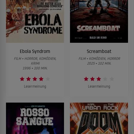
Ebola Syndrom
Screamboat
FILM • HORROR, KOMÖDIEN,
FILM • KOMÖDIEN, HORROR
KRIMI
2025 • 102 MIN.
1996 • 100 MIN.
Lesermeinung
Lesermeinung