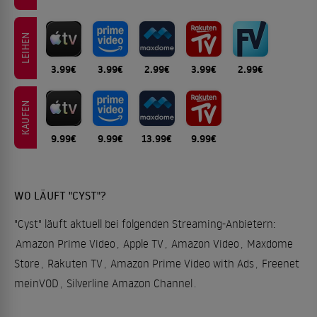
LEIHEN
3.99€
3.99€
2.99€
3.99€
2.99€
KAUFEN
9.99€
9.99€
13.99€
9.99€
WO LÄUFT "CYST"?
"Cyst" läuft aktuell bei folgenden Streaming-Anbietern:
Amazon Prime Video
,
Apple TV
,
Amazon Video
,
Maxdome
Store
,
Rakuten TV
,
Amazon Prime Video with Ads
,
Freenet
meinVOD
,
Silverline Amazon Channel
.