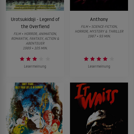
Urotsukidoji - Legend of
Anthony
the Overfiend
FILM • SCIENCE-FICTION,
HORROR, MYSTERY & THRILLER
FILM • HORROR, ANIMATION,
1987 • 93 MIN.
ROMANTIK, FANTASY, ACTION &
ABENTEUER
1989 • 105 MIN.
Lesermeinung
Lesermeinung