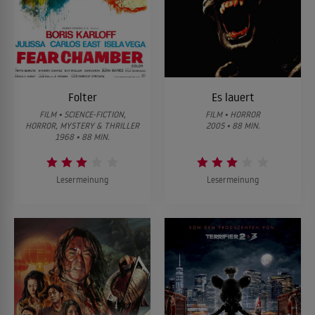
Folter
Es lauert
FILM • SCIENCE-FICTION,
FILM • HORROR
HORROR, MYSTERY & THRILLER
2005 • 88 MIN.
1968 • 88 MIN.
Lesermeinung
Lesermeinung