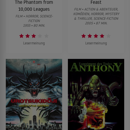
The Phantom from
Feast
10,000 Leagues
FILM • ACTION & ABENTEUER,
KOMÖDIEN, HORROR, MYSTERY
FILM • HORROR, SCIENCE-
& THRILLER, SCIENCE-FICTION
FICTION
2005 • 87 MIN.
1955 • 80 MIN.
Lesermeinung
Lesermeinung