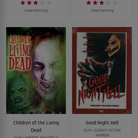
Lesermeinung
Lesermeinung
Children of the Living
Good Night Hell
Dead
FILM • SCIENCE-FICTION,
HORROR
FILM • HORROR, MYSTERY &