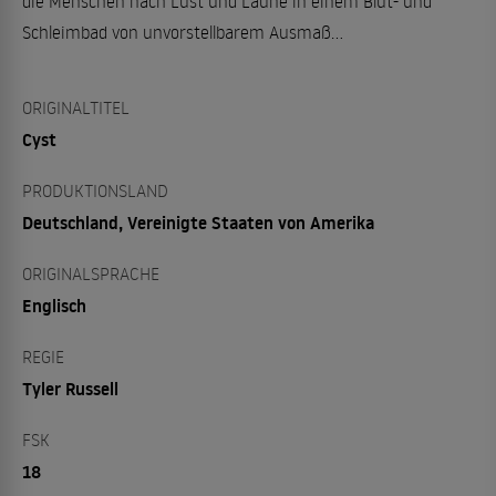
die Menschen nach Lust und Laune in einem Blut- und
Schleimbad von unvorstellbarem Ausmaß…
ORIGINALTITEL
Cyst
PRODUKTIONSLAND
Deutschland, Vereinigte Staaten von Amerika
ORIGINALSPRACHE
Englisch
REGIE
Tyler Russell
FSK
18